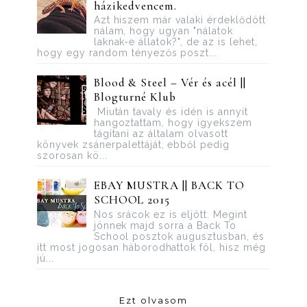
házikedvencem.
Azt hiszem már valaki érdeklődött
nálam, hogy ugyan "nálatok
laknak-e állatok?", de az is lehet,
hogy egy random tényezős poszt...
Blood ​& Steel – Vér és acél ||
Blogturné Klub
Miután tavaly és idén is annyit
hangoztattam, hogy igyekszem
tágítani az általam olvasott
könyvek zsánerpalettáját, ebből pedig
szorosan kö...
EBAY MUSTRA || BACK TO
SCHOOL 2015
Nos srácok ez is eljött. Megint
jönnek majd sorra a Back To
School posztok augusztusban, és
itt most jogosan háborodhattok föl, hisz még
jú...
Ezt olvasom