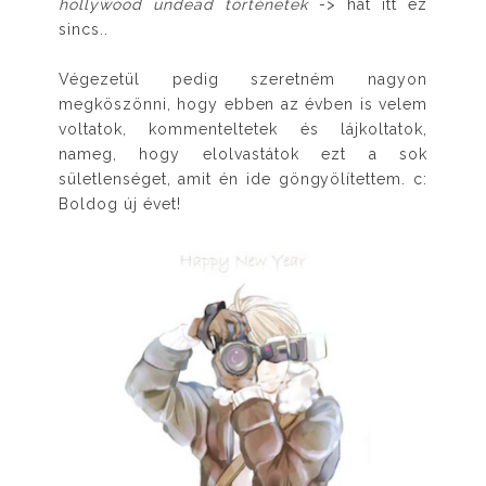
hollywood undead történetek
-> hát itt ez
sincs..
Végezetül pedig szeretném nagyon
megköszönni, hogy ebben az évben is velem
voltatok, kommenteltetek és lájkoltatok,
nameg, hogy elolvastátok ezt a sok
sületlenséget, amit én ide göngyölítettem. c:
Boldog új évet!