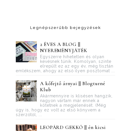
Legnépszerűbb bejegyzések
2 ÉVES A BLOG ||
NYEREMÉNYJÁTÉK
Egyszerre hihetetlen és olyan
kevésnek tűnik. Komolyan, szinte
elrepült ez az egy év, még tisztán
emlékszem, ahogy az első ilyen posztomat ...
A kőfejtő árnyai || Blogturné
Klub
Akármennyire is klisésen hangzik,
nagyon vártam már ennek a
kötetnek a megjelenését. (Még
úgy is, hogy ez volt az első könyvem a
szerzőtől, ...
LEOPÁRD GEKKÓ || én kicsi