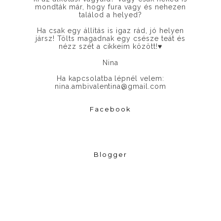
mondták már, hogy fura vagy és nehezen
találod a helyed?
Ha csak egy állítás is igaz rád, jó helyen
jársz! Tölts magadnak egy csésze teát és
nézz szét a cikkeim között!
♥
Nina
Ha kapcsolatba lépnél velem:
nina.ambivalentina@gmail.com
Facebook
Blogger