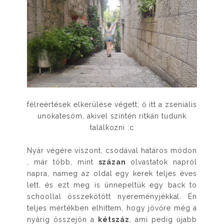
félreértések elkerülése végett; ő itt a zseniális
unokatesóm, akivel szintén ritkán tudunk
találkozni :c
Nyár végére viszont, csodával határos módon
, már több, mint
százan
olvastatok napról
napra, nameg az oldal egy kerek teljes éves
lett, és ezt meg is ünnepeltük egy back to
schoollal összekötött nyereményjékkal. Én
teljes mértékben elhittem, hogy jövőre még a
nyárig összejön a
kétszáz
, ami pedig újabb