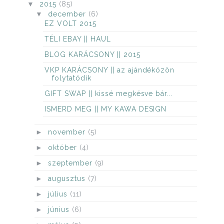
▼
2015
(85)
▼
december
(6)
EZ VOLT 2015
TÉLI EBAY || HAUL
BLOG KARÁCSONY || 2015
VKP KARÁCSONY || az ajándéközön
folytatódik
GIFT SWAP || kissé megkésve bár...
ISMERD MEG || MY KAWA DESIGN
►
november
(5)
►
október
(4)
►
szeptember
(9)
►
augusztus
(7)
►
július
(11)
►
június
(6)