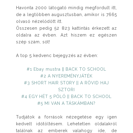
Havonta 2000 látogató mindig megfordult itt,
de a legtöbben augusztusban, amikor is 7665
olvasó nézelődött itt.
Összesen pedig 52 823 kattintás érkezett az
oldalra az évben. Azt hiszem ez egészen
szép szám, sőt!
A top 5 kedvenc bejegyzés az évben:
#1 Ebay mustra || BACK TO SCHOOL
#2 A NYEREMÉNYJÁTÉK
#3 SHORT HAIR STORY || A RÖVID HAJ
SZTORI
#4 EGY HÉT 5 PÓLÓ || BACK TO SCHOOL
#5 MI VAN A TÁSKÁMBAN?
Tudjátok a források nézegetése egy igen
kedvelt időtöltésem. Lehetetlen oldalakról
találnak az emberek valahogy ide, de