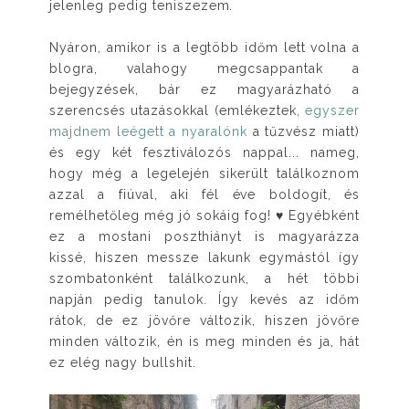
jelenleg pedig teniszezem.
Nyáron, amikor is a legtöbb időm lett volna a
blogra, valahogy megcsappantak a
bejegyzések, bár ez magyarázható a
szerencsés utazásokkal (emlékeztek,
e
gyszer
majdnem leégett a nyaralónk
a tűzvész miatt)
és egy két fesztiválozós nappal... nameg,
hogy még a legelején sikerült találkoznom
azzal a fiúval, aki fél éve boldogít, és
remélhetőleg még jó sokáig fog! ♥ Egyébként
ez a mostani poszthiányt is magyarázza
kissé, hiszen messze lakunk egymástól így
szombatonként találkozunk, a hét többi
napján pedig tanulok. Így kevés az időm
rátok, de ez jövőre változik, hiszen jövőre
minden változik, én is meg minden és ja, hát
ez elég nagy bullshit.