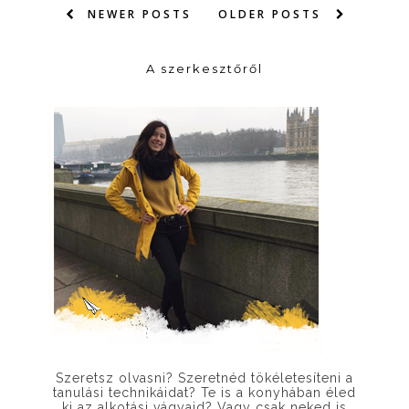
NEWER POSTS
OLDER POSTS
A szerkesztőről
Szeretsz olvasni? Szeretnéd tökéletesíteni a
tanulási technikáidat? Te is a konyhában éled
ki az alkotási vágyaid? Vagy csak neked is