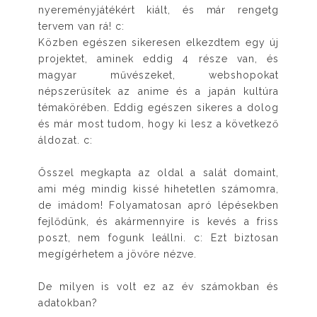
nyereményjátékért kiált, és már rengetg
tervem van rá! c:
Közben egészen sikeresen elkezdtem egy új
projektet, aminek eddig 4 része van, és
magyar művészeket, webshopokat
népszerüsítek az anime és a japán kultúra
témakörében. Eddig egészen sikeres a dolog
és már most tudom, hogy ki lesz a következő
áldozat. c:
Ősszel megkapta az oldal a salát domaint,
ami még mindig kissé hihetetlen számomra,
de imádom! Folyamatosan apró lépésekben
fejlődünk, és akármennyire is kevés a friss
poszt, nem fogunk leállni. c: Ezt biztosan
megígérhetem a jövőre nézve.
De milyen is volt ez az év számokban és
adatokban?