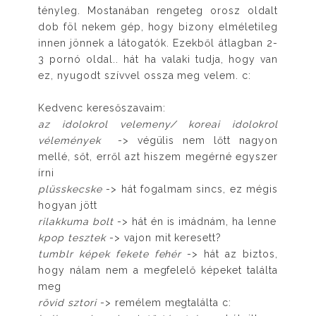
tényleg. Mostanában rengeteg orosz oldalt
dob föl nekem gép, hogy bizony elméletileg
innen jönnek a látogatók. Ezekből átlagban 2-
3 pornó oldal.. hát ha valaki tudja, hogy van
ez, nyugodt szívvel ossza meg velem. c:
Kedvenc keresőszavaim:
az idolokrol velemeny/ koreai idolokrol
vélemények
-> végülis nem lőtt nagyon
mellé, sőt, erről azt hiszem megérné egyszer
írni
plüsskecske
-> hát fogalmam sincs, ez mégis
hogyan jött
rilakkuma bolt
-> hát én is imádnám, ha lenne
kpop tesztek
-> vajon mit keresett?
tumblr képek fekete fehér
-> hát az biztos,
hogy nálam nem a megfelelő képeket találta
meg
rövid sztori
-> remélem megtalálta c: