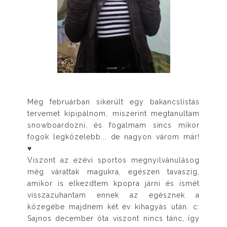
Még februárban sikerült egy bakancslistás
tervemet kipipálnom, miszerint megtanultam
snowboardozni, és fogalmam sincs mikor
fogok legközelebb... de nagyon várom már!
♥
Viszont az ezévi sportos megnyilvánulásog
még várattak magukra, egészen tavaszig,
amikor is elkezdtem kpopra járni és ismét
visszazuhantam ennek az egésznek a
közegébe majdnem két év kihagyás után. c:
Sajnos december óta viszont nincs tánc, így