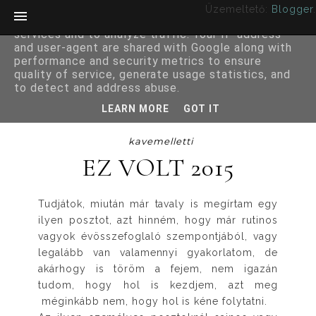
Üzemeltető:
Blogger
.
This site uses cookies from Google to deliver its
services and to analyze traffic. Your IP address
and user-agent are shared with Google along with
performance and security metrics to ensure
quality of service, generate usage statistics, and
to detect and address abuse.
LEARN MORE
GOT IT
kavemelletti
EZ VOLT 2015
Tudjátok, miután már tavaly is megírtam egy
ilyen posztot, azt hinném, hogy már rutinos
vagyok évösszefoglaló szempontjából, vagy
legalább van valamennyi gyakorlatom, de
akárhogy is töröm a fejem, nem igazán
tudom, hogy hol is kezdjem, azt meg
méginkább nem, hogy hol is kéne folytatni.