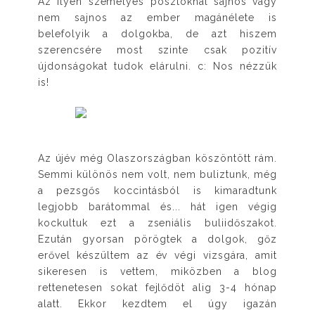
Az ilyen személyes posztoknál sajnos vagy
nem sajnos az ember magánélete is
belefolyik a dolgokba, de azt hiszem
szerencsére most szinte csak pozitív
újdonságokat tudok elárulni. c: Nos nézzük
is!
Az újév még Olaszországban köszöntött rám.
Semmi különös nem volt, nem buliztunk, még
a pezsgős koccintásból is kimaradtunk
legjobb barátommal és... hát igen végig
kockultuk ezt a zseniális buliidőszakot.
Ezután gyorsan pörögtek a dolgok, gőz
erővel készültem az év végi vizsgára, amit
sikeresen is vettem, miközben a blog
rettenetesen sokat fejlődöt alig 3-4 hónap
alatt. Ekkor kezdtem el úgy igazán