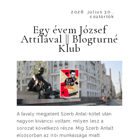
2026. július 30.,
csütörtök
Egy évem József
Attilával || Blogturné
Klub
A tavaly megjelent Szerb Antal-kötet után
nagyon kíváncsi voltam, milyen lesz a
sorozat következő része. Míg Szerb Antalt
elsősorban az írói munkássága miatt