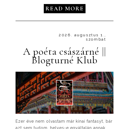
READ MORE
2026. augusztus 1.,
szombat
A poéta császárné ||
Blogturné Klub
Ezer éve nem olvastam már kínai fantasyt, bár
azt sem tudom, helyes-e egyáltalán annak