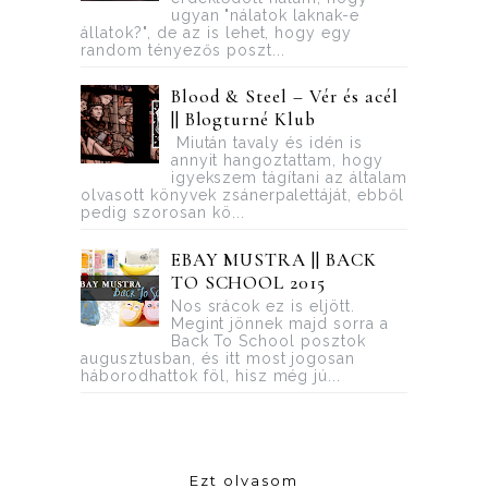
ugyan "nálatok laknak-e
állatok?", de az is lehet, hogy egy
random tényezős poszt...
Blood ​& Steel – Vér és acél
|| Blogturné Klub
Miután tavaly és idén is
annyit hangoztattam, hogy
igyekszem tágítani az általam
olvasott könyvek zsánerpalettáját, ebből
pedig szorosan kö...
EBAY MUSTRA || BACK
TO SCHOOL 2015
Nos srácok ez is eljött.
Megint jönnek majd sorra a
Back To School posztok
augusztusban, és itt most jogosan
háborodhattok föl, hisz még jú...
Ezt olvasom