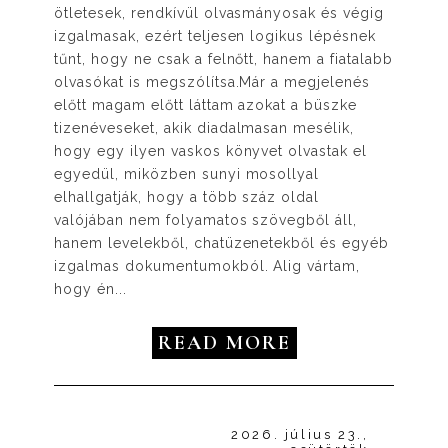
ötletesek, rendkívül olvasmányosak és végig
izgalmasak, ezért teljesen logikus lépésnek
tűnt, hogy ne csak a felnőtt, hanem a fiatalabb
olvasókat is megszólítsa.Már a megjelenés
előtt magam előtt láttam azokat a büszke
tizenéveseket, akik diadalmasan mesélik,
hogy egy ilyen vaskos könyvet olvastak el
egyedül, miközben sunyi mosollyal
elhallgatják, hogy a több száz oldal
valójában nem folyamatos szövegből áll,
hanem levelekből, chatüzenetekből és egyéb
izgalmas dokumentumokból. Alig vártam,
hogy én...
READ MORE
2026. július 23.,