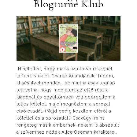
Blogturné Klub
Hihetetlen, hogy máris az utolsó részénél
tartunk Nick és Charlie kalandjának. Tudom,
klisés ilyet mondani, de mintha csak tegnap
lett volna, hogy megjelent az első rész a
kiadónál és együltömben végigpörgettem a
teljes kötetet, majd megnéztem a sorozat
első évadát. (Majd pedig kezdtem előről a
kötettel és a sorozattal.) Csakúgy, mint
rengeteg másik embernek, nekem is abszolút
a szívemhez nőttek Alice Oseman karakterei.