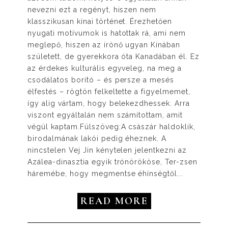
nevezni ezt a regényt, hiszen nem
klasszikusan kínai történet. Érezhetően
nyugati motívumok is hatottak rá, ami nem
meglepő, hiszen az írónő ugyan Kínában
született, de gyerekkora óta Kanadában él. Ez
az érdekes kulturális egyveleg, na meg a
csodálatos borító – és persze a mesés
élfestés – rögtön felkeltette a figyelmemet,
így alig vártam, hogy belekezdhessek. Arra
viszont egyáltalán nem számítottam, amit
végül kaptam.Fülszöveg:A császár haldoklik,
birodalmának lakói pedig éheznek. A
nincstelen Vej Jin kénytelen jelentkezni az
Azálea-dinasztia egyik trónörököse, Ter-zsen
háremébe, hogy megmentse éhínségtől...
READ MORE