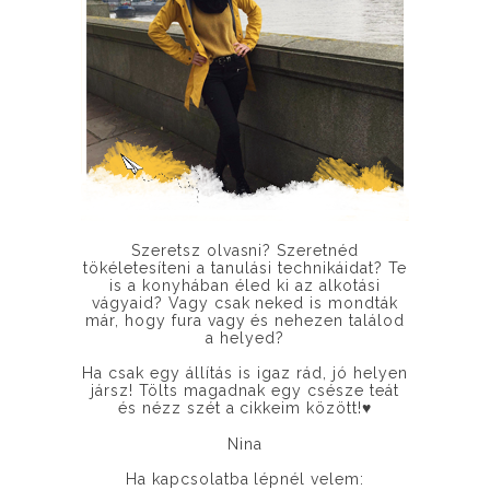
Szeretsz olvasni? Szeretnéd
tökéletesíteni a tanulási technikáidat? Te
is a konyhában éled ki az alkotási
vágyaid? Vagy csak neked is mondták
már, hogy fura vagy és nehezen találod
a helyed?
Ha csak egy állítás is igaz rád, jó helyen
jársz! Tölts magadnak egy csésze teát
és nézz szét a cikkeim között!
♥
Nina
Ha kapcsolatba lépnél velem: