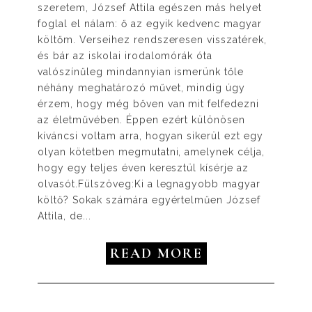
szeretem, József Attila egészen más helyet
foglal el nálam: ő az egyik kedvenc magyar
költőm. Verseihez rendszeresen visszatérek,
és bár az iskolai irodalomórák óta
valószínűleg mindannyian ismerünk tőle
néhány meghatározó művet, mindig úgy
érzem, hogy még bőven van mit felfedezni
az életművében. Éppen ezért különösen
kíváncsi voltam arra, hogyan sikerül ezt egy
olyan kötetben megmutatni, amelynek célja,
hogy egy teljes éven keresztül kísérje az
olvasót.Fülszöveg:Ki a legnagyobb magyar
költő? Sokak számára egyértelműen József
Attila, de...
READ MORE