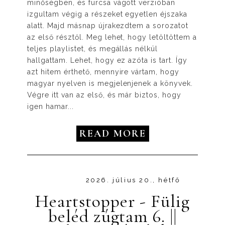
minőségben, és furcsa vágott verzióban
izgultam végig a részeket egyetlen éjszaka
alatt. Majd másnap újrakezdtem a sorozatot
az első résztől. Meg lehet, hogy letöltöttem a
teljes playlistet, és megállás nélkül
hallgattam. Lehet, hogy ez azóta is tart. Így
azt hitem érthető, mennyire vártam, hogy
magyar nyelven is megjelenjenek a könyvek.
Végre itt van az első, és már biztos, hogy
igen hamar...
READ MORE
2026. július 20., hétfő
Heartstopper - Fülig
beléd zúgtam 6. ||