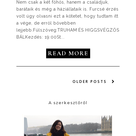
Nem csak a két főhős, hanem a családjuk,
barátaik és még a háziállataik is. Furcsé érzés
volt úgy olvasni ezt a kötetet, hogy tudtam itt
a vége, de erről bővebben
lejjebb.Fülszöveg:TRUHAM ÉS HIGGSVÉGZŐS
BÁLKezdés: 19:00St...
READ MORE
OLDER POSTS
A szerkesztőről