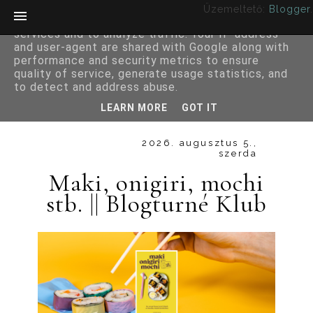
Üzemeltető:
Blogger
.
This site uses cookies from Google to deliver its
services and to analyze traffic. Your IP address
and user-agent are shared with Google along with
performance and security metrics to ensure
quality of service, generate usage statistics, and
to detect and address abuse.
LEARN MORE
GOT IT
2026. augusztus 5.,
szerda
Maki, ​onigiri, mochi
stb. || Blogturné Klub