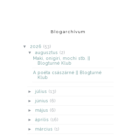
Blogarchívum
▼
2026
(53)
▼
augusztus
(2)
Maki, ​onigiri, mochi stb. ||
Blogturné Klub
A poéta császárné || Blogturné
Klub
►
július
(13)
►
június
(6)
►
május
(6)
►
április
(16)
►
március
(1)