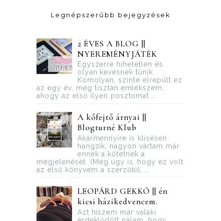
Legnépszerűbb bejegyzések
2 ÉVES A BLOG ||
NYEREMÉNYJÁTÉK
Egyszerre hihetetlen és
olyan kevésnek tűnik.
Komolyan, szinte elrepült ez
az egy év, még tisztán emlékszem,
ahogy az első ilyen posztomat ...
A kőfejtő árnyai ||
Blogturné Klub
Akármennyire is klisésen
hangzik, nagyon vártam már
ennek a kötetnek a
megjelenését. (Még úgy is, hogy ez volt
az első könyvem a szerzőtől, ...
LEOPÁRD GEKKÓ || én
kicsi házikedvencem.
Azt hiszem már valaki
érdeklődött nálam, hogy