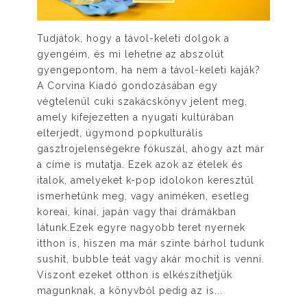
Tudjátok, hogy a távol-keleti dolgok a
gyengéim, és mi lehetne az abszolút
gyengepontom, ha nem a távol-keleti kaják?
A Corvina Kiadó gondozásában egy
végtelenül cuki szakácskönyv jelent meg,
amely kifejezetten a nyugati kultúrában
elterjedt, úgymond popkulturális
gasztrojelenségekre fókuszál, ahogy azt már
a címe is mutatja. Ezek azok az ételek és
italok, amelyeket k-pop idolokon keresztül
ismerhetünk meg, vagy animéken, esetleg
koreai, kínai, japán vagy thai drámákban
látunk.Ezek egyre nagyobb teret nyernek
itthon is, hiszen ma már szinte bárhol tudunk
sushit, bubble teát vagy akár mochit is venni.
Viszont ezeket otthon is elkészíthetjük
magunknak, a könyvből pedig az is...