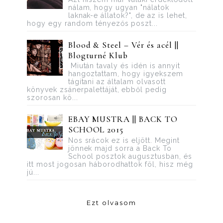
nálam, hogy ugyan "nálatok
laknak-e állatok?", de az is lehet,
hogy egy random tényezős poszt...
Blood ​& Steel – Vér és acél ||
Blogturné Klub
Miután tavaly és idén is annyit
hangoztattam, hogy igyekszem
tágítani az általam olvasott
könyvek zsánerpalettáját, ebből pedig
szorosan kö...
EBAY MUSTRA || BACK TO
SCHOOL 2015
Nos srácok ez is eljött. Megint
jönnek majd sorra a Back To
School posztok augusztusban, és
itt most jogosan háborodhattok föl, hisz még
jú...
Ezt olvasom