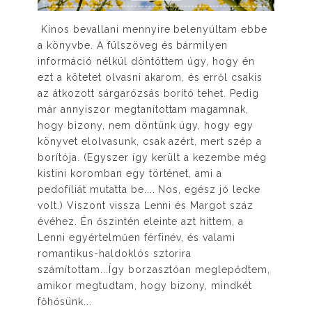
Kínos bevallani mennyire belenyúltam ebbe
a könyvbe. A fülszöveg és bármilyen
információ nélkül döntöttem úgy, hogy én
ezt a kötetet olvasni akarom, és erről csakis
az átkozott sárgarózsás borító tehet. Pedig
már annyiszor megtanítottam magamnak,
hogy bizony, nem döntünk úgy, hogy egy
könyvet elolvasunk, csak azért, mert szép a
borítója. (Egyszer így került a kezembe még
kistini koromban egy történet, ami a
pedofíliát mutatta be.... Nos, egész jó lecke
volt.) Viszont vissza Lenni és Margot száz
évéhez. Én őszintén eleinte azt hittem, a
Lenni egyértelműen férfinév, és valami
romantikus-haldoklós sztorira
számítottam...Így borzasztóan meglepődtem,
amikor megtudtam, hogy bizony, mindkét
főhősünk...