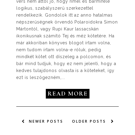
vers nem attól jó, hogy rímel és bármiféle
logikus, szabályszerű szerkezettel
rendelkezik. Gondolok itt az anno hatalmas
népszerűségnek örvendő Polaroidokra Simon
Mártontól, vagy Rupi Kaur lassacskán
ikonikusnak számító Tej és méz kötetére. Ha
már akkoriban könyves blogot írtam volna,
nem tudom írtam volna-e róluk, pedig
mindkét kötet ott díszeleg a polcomon, és
bár mind tudjuk, hogy ez nem jelenti, hogy a
kedves tulajdonos olvasta is a köteteket, így
ezt is leszögezném,...
READ MORE
NEWER POSTS
OLDER POSTS