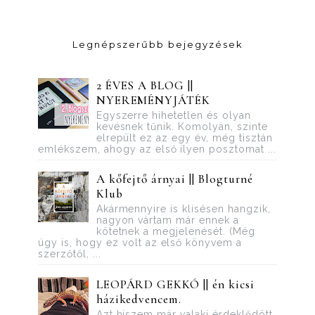
Legnépszerűbb bejegyzések
2 ÉVES A BLOG ||
NYEREMÉNYJÁTÉK
Egyszerre hihetetlen és olyan
kevésnek tűnik. Komolyan, szinte
elrepült ez az egy év, még tisztán
emlékszem, ahogy az első ilyen posztomat ...
A kőfejtő árnyai || Blogturné
Klub
Akármennyire is klisésen hangzik,
nagyon vártam már ennek a
kötetnek a megjelenését. (Még
úgy is, hogy ez volt az első könyvem a
szerzőtől, ...
LEOPÁRD GEKKÓ || én kicsi
házikedvencem.
Azt hiszem már valaki érdeklődött