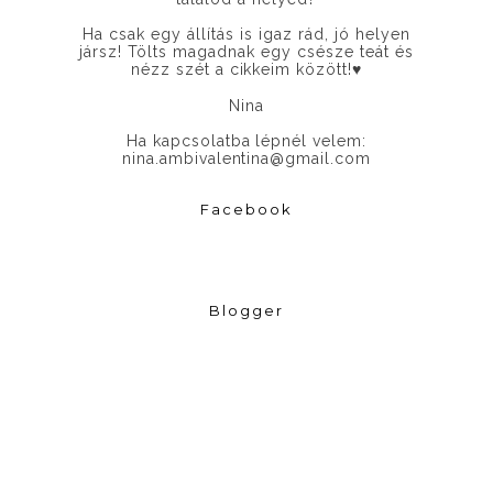
Ha csak egy állítás is igaz rád, jó helyen
jársz! Tölts magadnak egy csésze teát és
nézz szét a cikkeim között!
♥
Nina
Ha kapcsolatba lépnél velem:
nina.ambivalentina@gmail.com
Facebook
Blogger