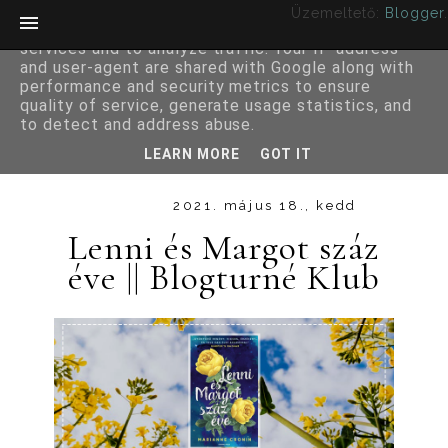
Üzemeltető:
Blogger
.
This site uses cookies from Google to deliver its
services and to analyze traffic. Your IP address
and user-agent are shared with Google along with
performance and security metrics to ensure
quality of service, generate usage statistics, and
to detect and address abuse.
LEARN MORE
GOT IT
2021. május 18., kedd
Lenni és Margot száz
éve || Blogturné Klub