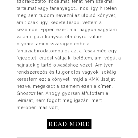
szórakoztató irodalmat, tehát nem szakmai
tartalmat vagy tananyagot... nos, így hirtelen
meg sem tudom nevezni az utolsó könyvet,
amit csak úgy, kedvtellésből vettem a
kezembe. Éppen ezért már nagyon vágytam
valami igazi könyves élményre, valami
olyanra, ami visszaragad ebbe a
fantáziabirodalomba és azt a "csak még egy
fejezetet" érzést váltja ki belőlem, ami végül a
hajnalokig tartó olvasáshoz vezet. Amilyen
rendszerezős és túlgonolós vagyok, sokáig
kerestem ezt a könyvet, majd a KMK listáját
nézve, megakadt a szemem ezen a címen.
Ghostwriter. Ahogy gyorsan átfutottam a
leírását, nem fogott meg igazán, mert
merőben más volt,...
READ MORE