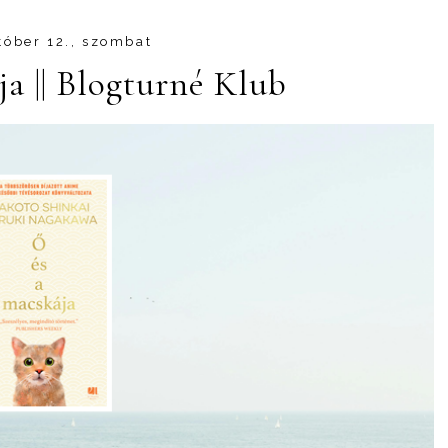
tóber 12., szombat
ja || Blogturné Klub