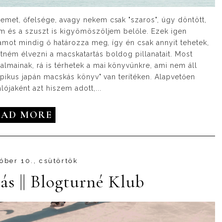
met, őfelsége, avagy nekem csak "szaros", úgy döntött,
ém és a szuszt is kigyömöszöljem belőle. Ezek igen
tamot mindig ő határozza meg, így én csak annyit tehetek,
ném élvezni a macskatartás boldog pillanatait. Most
lmainak, rá is térhetek a mai könyvünkre, ami nem áll
tipikus japán macskás könyv" van terítéken. Alapvetően
ójaként azt hiszem adott,...
EAD MORE
óber 10., csütörtök
s || Blogturné Klub