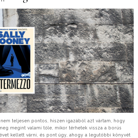
 nem teljesen pontos, hiszen igazából azt vártam, hogy
 meg megint valami tőle, mikor térhetek vissza a borús
évet kellett várni, és pont úgy, ahogy a legutóbbi könyvét