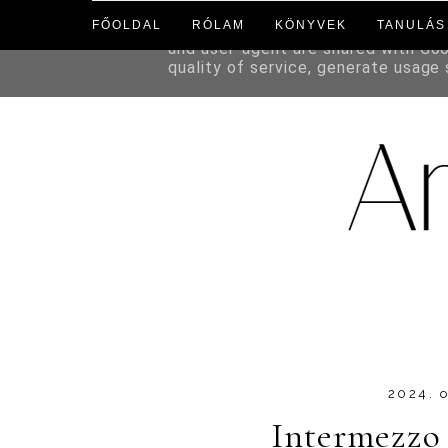
FŐOLDAL
RÓLAM
KÖNYVEK
TANULÁS
This site uses cookies from Google 
and user-agent are shared with Go
quality of service, generate usage
2024. 
Intermezzo 