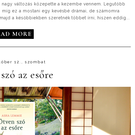
t egy nagy változás közepette a kezembe vennem. Legutóbb
yv, míg ez a mostani egy kevésbé drámai, de számomra
majd a későbbiekben szeretnék többet írni, hiszen eddig...
EAD MORE
tóber 12., szombat
szó az esőre