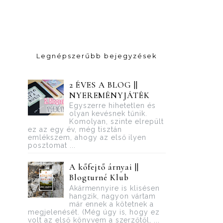
Legnépszerűbb bejegyzések
2 ÉVES A BLOG ||
NYEREMÉNYJÁTÉK
Egyszerre hihetetlen és
olyan kevésnek tűnik.
Komolyan, szinte elrepült
ez az egy év, még tisztán
emlékszem, ahogy az első ilyen
posztomat ...
A kőfejtő árnyai ||
Blogturné Klub
Akármennyire is klisésen
hangzik, nagyon vártam
már ennek a kötetnek a
megjelenését. (Még úgy is, hogy ez
volt az első könyvem a szerzőtől, ...