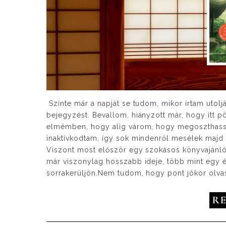
Szinte már a napját se tudom, mikor írtam utol
bejegyzést. Bevallom, hiányzott már, hogy itt p
elmémben, hogy alig várom, hogy megoszthassa
inaktívkodtam, így sok mindenről mesélek majd
Viszont most először egy szokásos könyvajánló
már viszonylag hosszabb ideje, több mint egy é
sorrakerüljön.Nem tudom, hogy pont jókor olvas
R