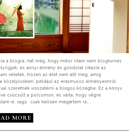
jára a blogra, hát még, hogy mikor írtam nem blogturnés
ötyögjek, és annyi élmény és gondolat cikázik az
m veletek, hiszen az élet nem állt meg, amíg
 a közeljövőben, például az erasmusos élményeimről.
val szeretnék visszatérni a blogos közegbe. Ez a könyv
ve csücsült a polcomon, és várta, hogy végre
tam-e, vagy csak kellően megértem rá,...
EAD MORE