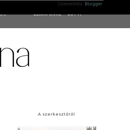
Üzemeltető:
Blogger
.
ddress
ure
LEARN MORE
GOT IT
A szerkesztőről