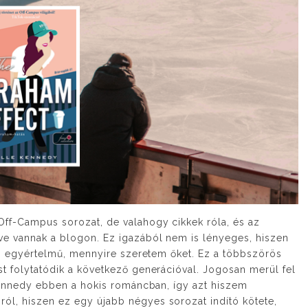
f-Campus sorozat, de valahogy cikkek róla, és az
ve vannak a blogon. Ez igazából nem is lényeges, hiszen
ól, egyértelmű, mennyire szeretem őket. Ez a többszörös
t folytatódik a következő generációval. Jogosan merül fel
 Kennedy ebben a hokis románcban, így azt hiszem
l, hiszen ez egy újabb négyes sorozat indító kötete,