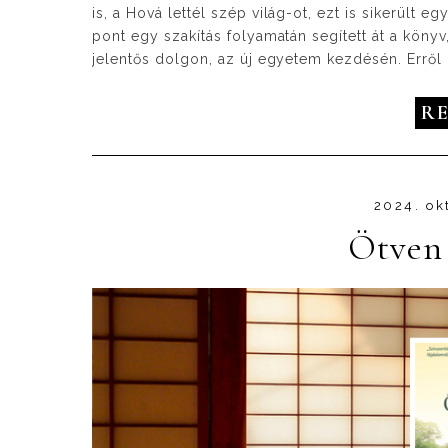
is, a Hová lettél szép világ-ot, ezt is sikerül
pont egy szakítás folyamatán segített át a kön
jelentős dolgon, az új egyetem kezdésén. Erről 
R
2024. ok
Ötven 