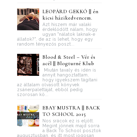
LEOPÁRD GEKKÓ || én
kicsi házikedvencem.
Azt hiszem már valaki
érdeklődött nálam, hogy
ugyan "nálatok laknak-e
állatok?", de az is lehet, hogy egy
random tényezős poszt...
Blood ​& Steel – Vér és
acél || Blogturné Klub
Miután tavaly és idén is
annyit hangoztattam,
hogy igyekszem tágítani
az általam olvasott könyvek
zsánerpalettáját, ebből pedig
szorosan kö...
EBAY MUSTRA || BACK
TO SCHOOL 2015
Nos srácok ez is eljött.
Megint jönnek majd sorra
a Back To School posztok
augusztusban, és itt most jogosan