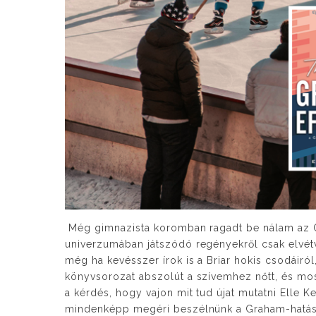
Még gimnazista koromban ragadt be nálam az Of
univerzumában játszódó regényekről csak elvét
még ha kevésszer írok is a Briar hokis csodáir
könyvsorozat abszolút a szívemhez nőtt, és mos
a kérdés, hogy vajon mit tud újat mutatni Elle
mindenképp megéri beszélnünk a Graham-hatásró