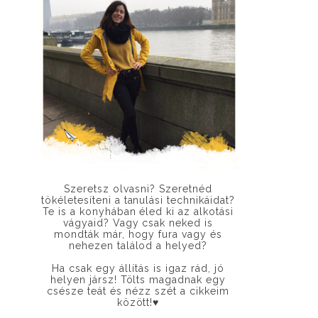
Szeretsz olvasni? Szeretnéd
tökéletesíteni a tanulási technikáidat?
Te is a konyhában éled ki az alkotási
vágyaid? Vagy csak neked is
mondták már, hogy fura vagy és
nehezen találod a helyed?
Ha csak egy állítás is igaz rád, jó
helyen jársz! Tölts magadnak egy
csésze teát és nézz szét a cikkeim
között!
♥