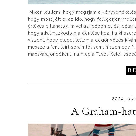
Mikor leültem, hogy megírjam a könyvértékelése
hogy most jött el az idő, hogy felugorjon mell
értékes pillanatok, mivel az időpontot és időtar
hogy alkalmazkodom a döntéseihez, ha ki szeret
viszont, hogy eleget tettem a dögönyözés kívána
messze a fent leírt soraimtól sem, hiszen egy "
macskarajongóként, na meg a Távol-Kelet csodál
R
2024. okt
A Graham-hatá