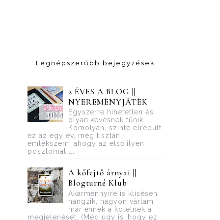
Legnépszerűbb bejegyzések
2 ÉVES A BLOG ||
NYEREMÉNYJÁTÉK
Egyszerre hihetetlen és
olyan kevésnek tűnik.
Komolyan, szinte elrepült
ez az egy év, még tisztán
emlékszem, ahogy az első ilyen
posztomat ...
A kőfejtő árnyai ||
Blogturné Klub
Akármennyire is klisésen
hangzik, nagyon vártam
már ennek a kötetnek a
megjelenését. (Még úgy is, hogy ez