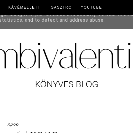
KÁVÉMELLETTI
GASZTRO
YOUTUBE
to deliver its services and to analyze traffic. Your IP a
ogle along with performance and security metrics to ens
 statistics, and to detect and address abuse.
Kpop