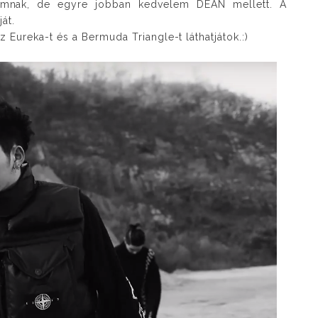
mnak, de egyre jobban kedvelem DEAN mellett. A
át.
 Eureka-t és a Bermuda Triangle-t láthatjátok.:)