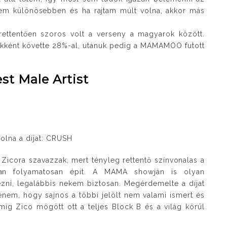
tem különösebben és ha rajtam múlt volna, akkor más
ettentően szoros volt a verseny a magyarok között.
ékként követte 28%-al, utánuk pedig a MAMAMOO futott
est Male Artist
olna a díjat: CRUSH
 Zicora szavazzak, mert tényleg rettentő színvonalas a
kban folyamatosan épít. A MAMA showján is olyan
ézni, legalábbis nekem biztosan. Megérdemelte a díjat
em, hogy sajnos a többi jelölt nem valami ismert és
 míg Zico mögött ott a teljes Block B és a világ körül