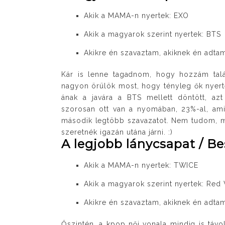
Akik a MAMA-n nyertek: EXO
Akik a magyarok szerint nyertek: BTS
Akikre én szavaztam, akiknek én adtam
Kár is lenne tagadnom, hogy hozzám talá
nagyon örülök most, hogy tényleg ők nyert
ának a javára a BTS mellett döntött, az
szorosan ott van a nyomában, 23%-al, ami
második legtöbb szavazatot. Nem tudom, mitő
szeretnék igazán utána járni. :)
A legjobb lánycsapat / B
Akik a MAMA-n nyertek: TWICE
Akik a magyarok szerint nyertek: Red 
Akikre én szavaztam, akiknek én adtam
Őszintén, a kpop női vonala mindig is táv