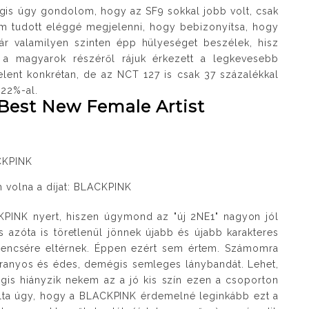
égis úgy gondolom, hogy az SF9 sokkal jobb volt, csak
m tudott eléggé megjelenni, hogy bebizonyítsa, hogy
ár valamilyen szinten épp hülyeséget beszélek, hisz
t a magyarok részéről rájuk érkezett a legkevesebb
jelent konkrétan, de az NCT 127 is csak 37 százalékkal
22%-al.
 Best New Female Artist
ACKPINK
m volna a díjat: BLACKPINK
INK nyert, hiszen úgymond az "új 2NE1" nagyon jól
 azóta is töretlenül jönnek újabb és újabb karakteres
erencsére eltérnek. Éppen ezért sem értem. Számomra
 aranyos és édes, demégis semleges lánybandát. Lehet,
is hiányzik nekem az a jó kis szín ezen a csoporton
ta úgy, hogy a BLACKPINK érdemelné leginkább ezt a