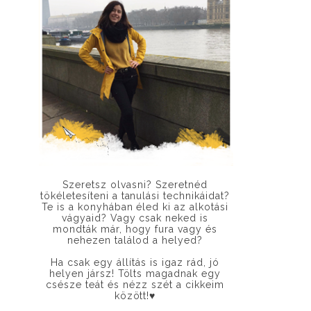
Szeretsz olvasni? Szeretnéd
tökéletesíteni a tanulási technikáidat?
Te is a konyhában éled ki az alkotási
vágyaid? Vagy csak neked is
mondták már, hogy fura vagy és
nehezen találod a helyed?
Ha csak egy állítás is igaz rád, jó
helyen jársz! Tölts magadnak egy
csésze teát és nézz szét a cikkeim
között!
♥