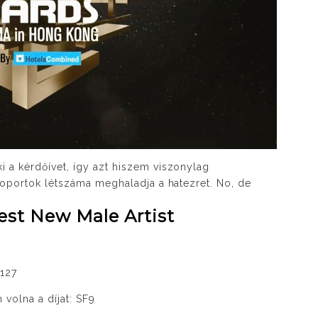
 a kérdőívet, így azt hiszem viszonylag
csoportok létszáma meghaladja a hatezret. No, de
Best New Male Artist
 127
 volna a díjat: SF9