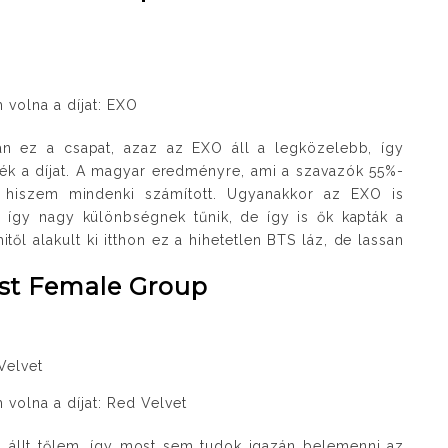
 volna a díjat: EXO
n ez a csapat, azaz az EXO áll a legközelebb, így
ék a díjat. A magyar eredményre, ami a szavazók 55%-
t hiszem mindenki számított. Ugyanakkor az EXO is
 így nagy különbségnek tűnik, de így is ők kapták a
l alakult ki itthon ez a hihetetlen BTS láz, de lassan
est Female Group
Velvet
 volna a díjat: Red Velvet
ol állt tőlem, így most sem tudok igazán belemenni az