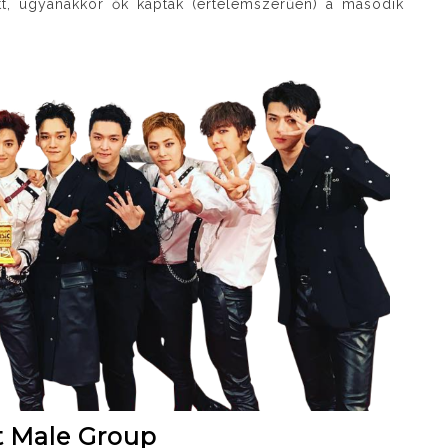
ott, ugyanakkor ők kapták (értelemszerűen) a második
st Male Group