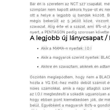
Bár én is szeretem az NCT 127 csapatát, m
szimplán nem kapott akkora hype-ot és ne
ott a helye a legjobb új bandák között. B
mégis bekerült az 5 jelölt közé, viszon
szavazat. Alig érte el a százat, ami 8%-ot 
nyert, a PENTAGON pedig szorosan követte 
A legjobb új lánycsapat /
Akik a MAMA-n nyertek: I.O.I
Akik a magyarok szerint nyertek: BL
Akikre én szavaztam, akiknek én adta
Őszintén meglepődtem, hogy nem a BLACKP
hozta a YG Ent.-hez méltó debüt számot és
nőies számokkal, amik a nagy átlagtól sz
az I.O.I megtestesíti a sokadik ugyanolyan
hogy ebben pont kiemelkedően jók, de még
belül. Egyébként a magyarok 80%-a gondol