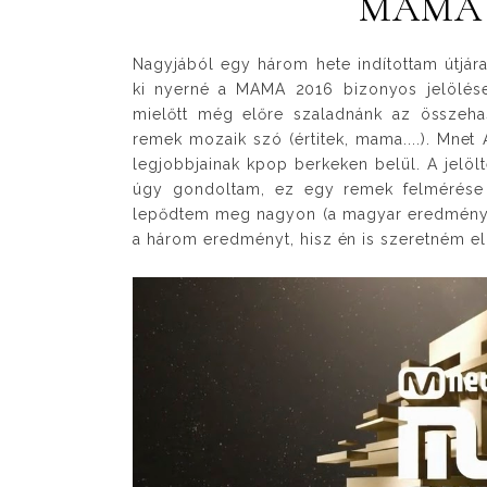
MAMA 2
Nagyjából egy három hete indítottam útjár
ki nyerné a MAMA 2016 bizonyos jelölése
mielőtt még előre szaladnánk az összehaso
remek mozaik szó (értitek, mama....). Mnet
legjobbjainak kpop berkeken belül. A jelölte
úgy gondoltam, ez egy remek felmérése
lepődtem meg nagyon (a magyar eredmény
a három eredményt, hisz én is szeretném el