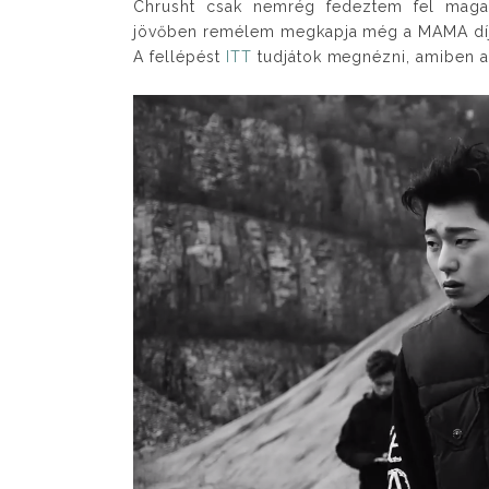
Chrusht csak nemrég fedeztem fel maga
jövőben remélem megkapja még a MAMA díj
A fellépést
ITT
tudjátok megnézni, amiben az