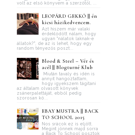
volt az első könyvem a szerzőtől, ...
LEOPÁRD GEKKÓ || én
kicsi házikedvencem.
Azt hiszem már valaki
érdeklődött nálam, hogy
ugyan "nálatok laknak-e
állatok?", de az is lehet, hogy egy
random tényezős poszt...
Blood ​& Steel – Vér és
acél || Blogturné Klub
Miután tavaly és idén is
annyit hangoztattam,
hogy igyekszem tágítani
az általam olvasott könyvek
zsánerpalettáját, ebből pedig
szorosan kö...
EBAY MUSTRA || BACK
TO SCHOOL 2015
Nos srácok ez is eljött.
Megint jönnek majd sorra
a Back To School posztok