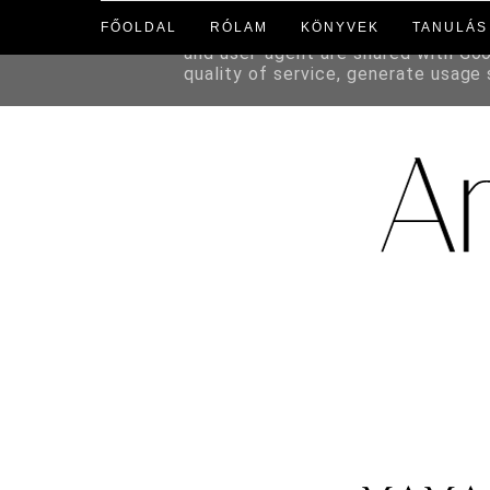
FŐOLDAL
RÓLAM
KÖNYVEK
TANULÁS
This site uses cookies from Google 
and user-agent are shared with Go
quality of service, generate usage