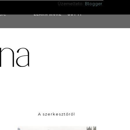
Üzemeltető:
Blogger
.
ddress
ure
LEARN MORE
GOT IT
A szerkesztőről