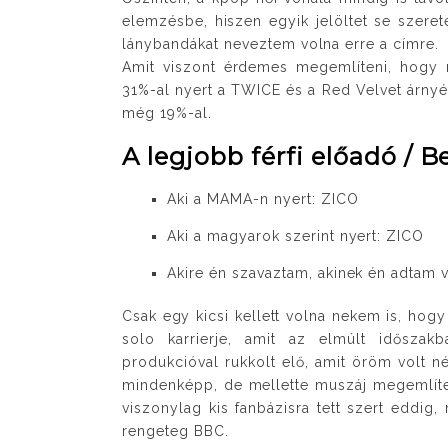
elemzésbe, hiszen egyik jelöltet se szere
lánybandákat neveztem volna erre a címre.
Amit viszont érdemes megemlíteni, hogy r
31%-al nyert a TWICE és a Red Velvet árny
még 19%-al.
A legjobb férfi előadó / B
Aki a MAMA-n nyert: ZICO
Aki a magyarok szerint nyert: ZICO
Akire én szavaztam, akinek én adtam v
Csak egy kicsi kellett volna nekem is, hogy
solo karrierje, amit az elmúlt idősza
produkcióval rukkolt elő, amit öröm volt n
mindenképp, de mellette muszáj megemlíten
viszonylag kis fanbázisra tett szert eddig,
rengeteg BBC.