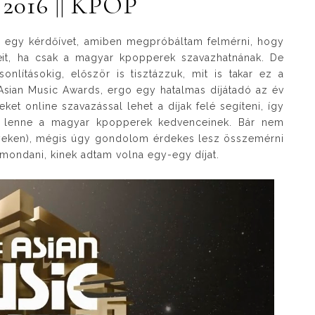
016 || KPOP
a egy kérdőívet, amiben megpróbáltam felmérni, hogy
it, ha csak a magyar kpopperek szavazhatnának. De
nlításokig, először is tisztázzuk, mit is takar ez a
 Asian Music Awards, ergo egy hatalmas díjátadó az év
ket online szavazással lehet a díjak felé segíteni, így
 lenne a magyar kpopperek kedvenceinek. Bár nem
eken), mégis úgy gondolom érdekes lesz összemérni
mondani, kinek adtam volna egy-egy díjat.