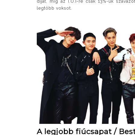
díjat, míg az I.O.I-re csak 13%-uk szavaz
legtöbb voksot.
A legjobb fiúcsapat / Be