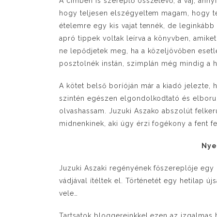
A címben is szereplő összetevő, a vaj, annyi
hogy teljesen elszégyeltem magam, hogy t
ételemre egy kis vajat tennék, de leginkább
apró tippek voltak leírva a könyvben, ami
ne lepődjetek meg, ha a közeljövőben eset
posztolnék instán, szimplán még mindig a h
A kötet belső boríóján már a kiadó jelezte,
szintén egészen elgondolkodtató és elborult 
olvashassam. Juzuki Aszako abszolút felkerül
midnenkinek, aki úgy érzi fogékony a fent f
Nye
Juzuki Aszaki regényének főszereplője egy
vádjával ítéltek el. Történetét egy hetilap új
vele…
Tartsatok bloggereinkkel ezen az izgalmas 