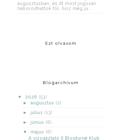
augusztusban, és itt most jogosan
háborodhattok föl, hisz még jú...
Ezt olvasom
Blogarchívum
▼
2026
(53)
►
augusztus
(2)
►
július
(13)
►
június
(6)
▼
május
(6)
A vizsgáztató || Blogturné Klub