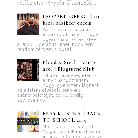
volt az első könyvem a szerzőtől, ...
LEOPÁRD GEKKÓ || én
kicsi házikedvencem.
Azt hiszem már valaki
érdeklődött nálam, hogy
ugyan "nálatok laknak-e
állatok?", de az is lehet, hogy egy
random tényezős poszt...
Blood ​& Steel – Vér és
acél || Blogturné Klub
Miután tavaly és idén is
annyit hangoztattam,
hogy igyekszem tágítani
az általam olvasott könyvek
zsánerpalettáját, ebből pedig
szorosan kö...
EBAY MUSTRA || BACK
TO SCHOOL 2015
Nos srácok ez is eljött.
Megint jönnek majd sorra
a Back To School posztok