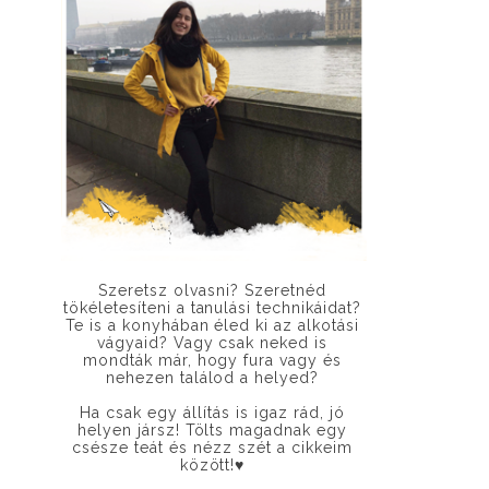
Szeretsz olvasni? Szeretnéd
tökéletesíteni a tanulási technikáidat?
Te is a konyhában éled ki az alkotási
vágyaid? Vagy csak neked is
mondták már, hogy fura vagy és
nehezen találod a helyed?
Ha csak egy állítás is igaz rád, jó
helyen jársz! Tölts magadnak egy
csésze teát és nézz szét a cikkeim
között!
♥