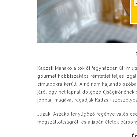
Kadzsii Manako a tokiói fegyházban ül, miut
gourmet hobbiszakács rémtettei teljes izgal
címlapokra került. A nő nem hajlandó szóba 
járó, egy hetilapnál dolgozó újságírónőnek s
jobban magával ragadják Kadzsii szeszélyes 
Juzuki Aszako lenyűgöző regénye valós esem
megszállottságról, és a japán ételek bárson
Én