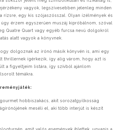
ra sokszor jelent meg szimbolikusan és fizikailag is,
ejérzékeny vagyok, legszívesebben jelenleg minden
 a rízsre, egy kis szójaszósszal. Olyan ízélmények és
ket úgy érzem egyszerűen muszáj kipróbálnom, szóval
leg Quatre Quart vagy egyéb furcsa nevű dolgokról
atás alatt vagyok a könyvnek.
 hogy dolgoznak az írónő másik könyvén is, ami egy
thrillernek ígérkezik, így alig várom, hogy azt is
t a figyeltjeim listára, így szívből ajánlom
elsorolt témákra.
reményjáték:
 gourmet hobbiszakács, akit sorozatgyilkosság
ságírónőjének meséli el, aki több interjút is készít
blogturnén, amit valós események ihlettek, ugyanis a