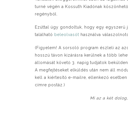
turné végén a Kossuth Kiadónak köszönhetőe
regényből.
Ezúttal úgy gondoltuk, hogy egy egyszerű já
található
beleolvasót
használva válaszolnoto
(Figyelem! A sorsoló program észleli az azo
hosszú távon kizárásra kerülnek a több lehe
állomását követő 3. napig tudjátok beküldeni
A megfejtéseket elküldés után nem áll módu
kell a kiértesítő e-mailre, ellenkező esetbe
címre postáz.)
Mi az a két dolog