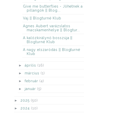
Give me butterflies - Jöhetnek a
pillangók || Blog...
Vaj || Blogturné Klub
Agnes Aubert varázslatos
macskamenhelye || Blogtur...
A kalózkirálynő bosszúja ||
Blogturné Klub
A nagy elszaródás || Blogturné
Klub
►
április
(16)
►
március
(1)
►
február
(4)
►
január
(5)
►
2025
(50)
►
2024
(10)