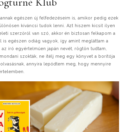
Blogturné Klub
annak egészen új felfedezéseim is, amikor pedig ezek
ülönösen kíváncsi tudok lenni. Azt hiszem kicsit ilyen
keleti szerzőről van szó, akkor én biztosan felkapom a
ől is egészen odiág vagyok, így amint megláttam a
g az író egyértelműen japán nevét, rögtön tudtam,
ondani szokták, ne ítélj meg egy könyvet a borítója
z olvasásnak, annyira lepődtem meg, hogy mennyire
 értelemben.