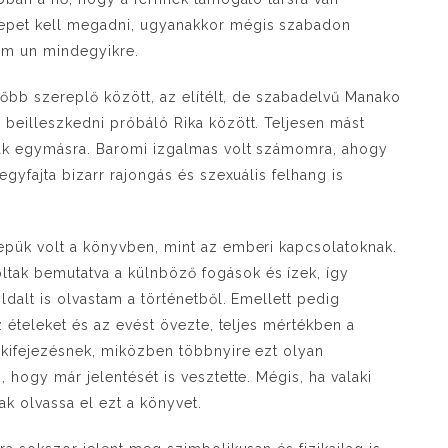
repet kell megadni, ugyanakkor mégis szabadon
nem un mindegyikre.
 főbb szereplő között, az elítélt, de szabadelvű Manako
 beilleszkedni próbáló Rika között. Teljesen mást
ltak egymásra. Baromi izgalmas volt számomra, ahogy
egyfajta bizarr rajongás és szexuális felhang is
epük volt a könyvben, mint az emberi kapcsolatoknak.
tak bemutatva a külnböző fogások és ízek, így
dalt is olvastam a történetből. Emellett pedig
z ételeket és az evést övezte, teljes mértékben a
 kifejezésnek, miközben többnyire ezt olyan
 hogy már jelentését is vesztette. Mégis, ha valaki
ak olvassa el ezt a könyvet.