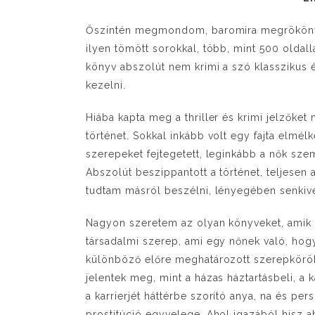
Őszintén megmondom, baromira megrökönyö
ilyen tömött sorokkal, több, mint 500 oldall
könyv abszolút nem krimi a szó klasszikus 
kezelni.
Hiába kapta meg a thriller és krimi jelzőke
történet. Sokkal inkább volt egy fajta elmél
szerepeket fejtegetett, leginkább a nők sze
Abszolút beszippantott a történet, teljesen
tudtam másról beszélni, lényegében senkiv
Nagyon szeretem az olyan könyveket, amik me
társadalmi szerep, ami egy nőnek való, hogy
különböző előre meghatározott szerepkörökre
jelentek meg, mint a házas háztartásbeli, a k
a karrierjét háttérbe szorító anya, na és pe
prostitúció egyvelege. Ahol igazából hisz a