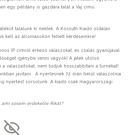
n egy példány is gazdára talál a Vaj című
tékot találunk ki nektek. A Kossuth Kiadó oldalán
k kell az állomásokon feltett kérdéseinkre!
nos IP címről érkező válaszokat, és csalás gyanújával
tőséget igénybe venni vágyók! A játék utolsó
 a válaszaitokat, nem tudjuk hosszabbítani a turnékat!
nkban javítani. A nyertesnek 72 órán belül válaszolnia
n új nyertest sorsolunk. A kiadó csak magyarországi
, ami sosem érdekelte Rikát?