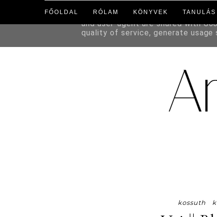
FŐOLDAL
RÓLAM
KÖNYVEK
TANULÁS
This site uses cookies from Google 
and user-agent are shared with Go
quality of service, generate usage
kossuth
k