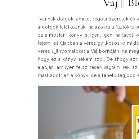
Vaj || 
Vannak dolgok, amiket régóta szeretek és v
a dolgok találkoznak, na azokra a fúziókra k
ez a mostani könyv is. Igen, igen, ha távol-
fejem, és újabban a véres gyilkosos krimikt
véres ujjlnyomatokat a Vaj borítóján, na me
hogy ez a könyv nekem szól. De ahogy azt m
alapján, amilyen felszínesen vágtam neki a
mást adott ez a könyv, de a lehető legjobb