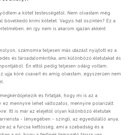
dtem a kötet testességétől. Nem olvastam még
al bővelkedő krimi kötetet. Vagyis hát őszintén? Ez a
értelmében, én így nem is akarom igazán akként
t molyon, számomra teljesen más utazást nyújtott ez a
kedés és társadalomkritika, ami különböző életutakat és
mpontjából. Én ettől pedig teljesen odáig voltam.
 az ujja köré csavart és amíg olvastam, egyszerűen nem
el.
gkérdőjelezik és firtatják, hogy mi is az a
 ez mennyire lehet változatos, mennyire polarizált
. Itt is már az elejétől olyan különböző életutak
arrierista - lényegében - szingli, az egyedülálló anya,
rsze az a furcsa kettősség, ami a szabadság és a
bban a nő, hogy a férfinek támogató társra van