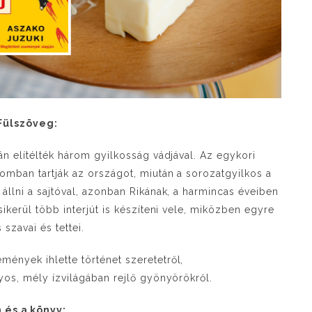
Fülszöveg:
án elítélték három gyilkosság vádjával. Az egykori
omban tartják az országot, miután a sorozatgyilkos a
állni a sajtóval, azonban Rikának, a harmincas éveiben
ikerül több interjút is készíteni vele, miközben egyre
szavai és tettei.
ények ihlette történet szeretetről,
yos, mély ízvilágában rejlő gyönyörökről.
 és a könyv: