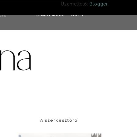
Üzemeltető:
Blogger
.
ddress
ure
LEARN MORE
GOT IT
A szerkesztőről