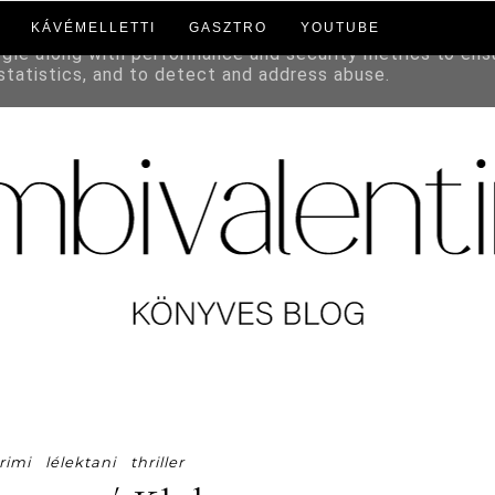
KÁVÉMELLETTI
GASZTRO
YOUTUBE
to deliver its services and to analyze traffic. Your IP a
ogle along with performance and security metrics to ens
 statistics, and to detect and address abuse.
rimi
lélektani
thriller