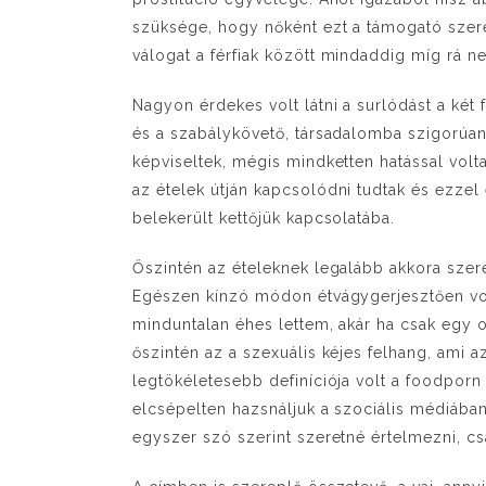
szüksége, hogy nőként ezt a támogató sze
válogat a férfiak között mindaddig míg rá 
Nagyon érdekes volt látni a surlódást a két
és a szabálykövető, társadalomba szigorúan
képviseltek, mégis mindketten hatással vo
az ételek útján kapcsolódni tudtak és ezzel 
belekerült kettőjük kapcsolatába.
Őszintén az ételeknek legalább akkora szer
Egészen kínzó módon étvágygerjesztően vol
minduntalan éhes lettem, akár ha csak egy ol
őszintén az a szexuális kéjes felhang, ami a
legtökéletesebb definíciója volt a foodporn
elcsépelten hazsnáljuk a szociális médiában,
egyszer szó szerint szeretné értelmezni, cs