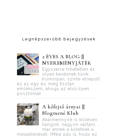
Legnépszerűbb bejegyzések
2 ÉVES A BLOG ||
NYEREMÉNYJÁTÉK
Egyszerre hihetetlen és
olyan kevésnek tűnik.
Komolyan, szinte elrepült
ez az egy év, még tisztán
emlékszem, ahogy az első ilyen
posztomat ...
A kőfejtő árnyai ||
Blogturné Klub
Akármennyire is klisésen
hangzik, nagyon vártam
már ennek a kötetnek a
megjelenését. (Még úgy is, hogy ez