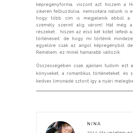
képregényforma, viszont azt hiszem a H
sikerén felbuzdulva, nemsokára nálunk is e
hogy több cím is megjelenik ebből a 
személy szerint alig várom! Hát még a
részeket... hiszen az első két kötet lefedi 
történéseit, de hogy mi történik mindeze
egyelőre csak az angol képregényből derí
Remélem, ez minél hamarabb változik.
Összességében csak ajánlani tudom ezt a
könyveket, a romantikus történeteket, és
kedves limonádé sztorit így a nyári melegb
NINA
2014 óta vezetem ez