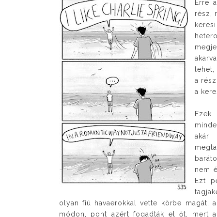
Erre 
rész, 
keresi
hetero
megje
akarv
lehet,
a rés
a ker
Ezek 
minde
akár 
megtal
baráto
nem é
Ezt p
tagja
olyan fiú havaerokkal vette körbe magát, a
módon, pont azért fogadták el őt, mert a