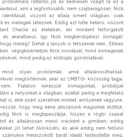
a problémára rettentő jól és kedvesen világít rá ez a
ráadásul, ami a legfontosabb: nem szájbarágósan. Nick
 identitását, viszont az általa ismert világban, csak
k és melegek léteznek. Eddig azt hitte hetero, viszont
lent Charlie az életében, aki mindent felforgatott
a és akaratlanul, így Nick megkérdőjelezi önmagát:
 hogy meleg? Dehát a lányok is tetszenek neki...Ebben
zben végigkísérhetjük Nick vívódását, mind önmagának
esésével, mind pedig az előbújás gondolatával.
mind olyan problémák, amik általánosíthatóak,
nkivel megtörténnek, akár az LMBTQ+ közösség tagja,
nem. Fiatalon keressük önmagunkat, próbáljuk
álni a helyünket a világban, ezáltal pedig a megfelelő
kat is, akik azért szeretnek minket, amilyenek vagyunk,
rezzük, hogy meg kéne játszanunk magunkat előttük.
edig Nick is megtapasztalja, hiszen a rögbi csapat
ként és általánosan menő srácként a gimiben, eddig
kikkel jól lehet ökörködni, és akik eddig nem feltűnő
 számukra megszokott barát ideált testesítette meg.