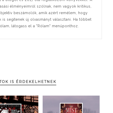
sási élményeimről szólnak, nem vagyok kritikus,
ubjektív beszámolók, amik azért remélem, hogy
s segítenek új olvasmányt választani. Ha többet
rólam, látogass el a "Rólam" menüponthoz.
TOK IS ÉRDEKELHETNEK