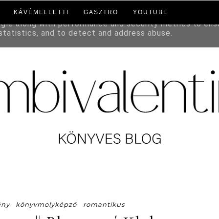
KÁVÉMELLETTI
GASZTRO
YOUTUBE
to deliver its services and to analyze traffic. Your IP a
ogle along with performance and security metrics to ens
 statistics, and to detect and address abuse.
ény
könyvmolyképző
romantikus