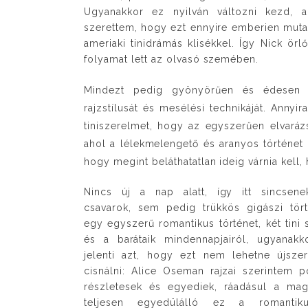
Ugyanakkor ez nyilván változni kezd, 
szerettem, hogy ezt ennyire emberien mutat
ameriaki tinidrámás klisékkel. Így Nick ör
folyamat lett az olvasó szemében.
Mindezt pedig gyönyörűen és édesen
rajzstílusát és mesélési technikáját. Annyi
tiniszerelmet, hogy az egyszerűen elvarázs
ahol a lélekmelengető és aranyos történet
hogy megint beláthatatlan ideig várnia kell,
Nincs új a nap alatt, így itt sincsene
csavarok, sem pedig trükkös gigászi tör
egy egyszerű romantikus történet, két tini
és a barátaik mindennapjairól, ugyanak
jelenti azt, hogy ezt nem lehetne újsze
cisnálni: Alice Oseman rajzai szerintem p
részletesek és egyediek, ráadásul a ma
teljesen egyedülálló ez a romantik