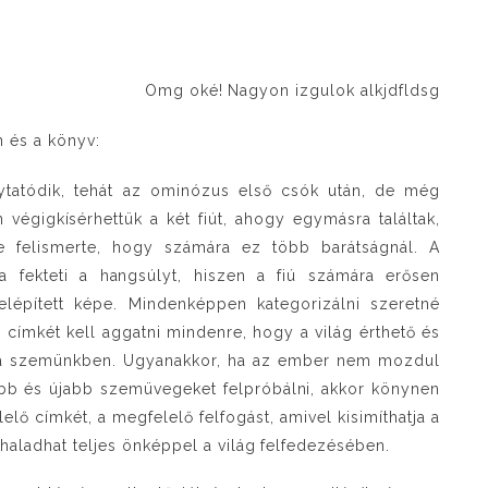
Omg oké! Nagyon izgulok alkjdfldsg
n és a könyv:
lytatódik, tehát az ominózus első csók után, de még
végigkísérhettük a két fiút, ahogy egymásra találtak,
lie felismerte, hogy számára ez több barátságnál. A
a fekteti a hangsúlyt, hiszen a fiú számára erősen
lépített képe. Mindenképpen kategorizálni szeretné
 címkét kell aggatni mindenre, hogy a világ érthető és
n a szemünkben. Ugyanakkor, ha az ember nem mozdul
bb és újabb szemüvegeket felpróbálni, akkor könynen
lő címkét, a megfelelő felfogást, amivel kisimíthatja a
haladhat teljes önképpel a világ felfedezésében.