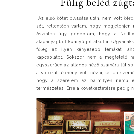
Fülig beléd zúgt
Az első kötet olvasása után, nem volt kér
sőt, rettentően vártam, hogy megjelenjen
őszintén úgy gondolom, hogy a Netfli
alapanyagból könnyű jót alkotni. (Ugyanakk
főleg az ilyen kényesebb témákat, aho
kapcsolatot. Sokszor nem a megfelelő hat
egyszerűen az átlagos néző számára túl sok l
a sorozat, élmény volt nézni, és én szemé
hogy a szerelem az bármilyen nemű é
természetes. Erre a következtetésre pedig 