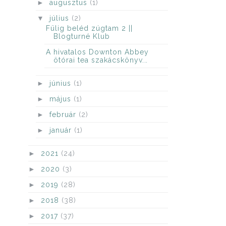
►
augusztus
(1)
▼
július
(2)
Fülig beléd zúgtam 2 ||
Blogturné Klub
A ​hivatalos Downton Abbey
ötórai tea szakácskönyv...
►
június
(1)
►
május
(1)
►
február
(2)
►
január
(1)
►
2021
(24)
►
2020
(3)
►
2019
(28)
►
2018
(38)
►
2017
(37)