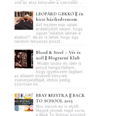
volt az első könyvem a szerzőtől, ...
LEOPÁRD GEKKÓ || én
kicsi házikedvencem.
Azt hiszem már valaki
érdeklődött nálam, hogy
ugyan "nálatok laknak-e
állatok?", de az is lehet, hogy egy
random tényezős poszt...
Blood ​& Steel – Vér és
acél || Blogturné Klub
Miután tavaly és idén is
annyit hangoztattam,
hogy igyekszem tágítani
az általam olvasott könyvek
zsánerpalettáját, ebből pedig
szorosan kö...
EBAY MUSTRA || BACK
TO SCHOOL 2015
Nos srácok ez is eljött.
Megint jönnek majd sorra
a Back To School posztok