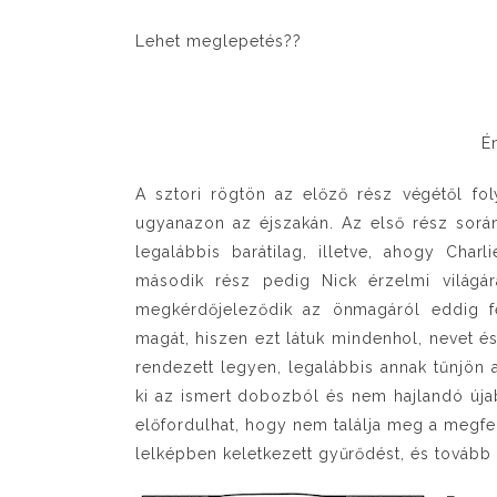
Lehet meglepetés??
É
A sztori rögtön az előző rész végétől fo
ugyanazon az éjszakán. Az első rész során 
legalábbis barátilag, illetve, ahogy Char
második rész pedig Nick érzelmi világár
megkérdőjeleződik az önmagáról eddig fe
magát, hiszen ezt látuk mindenhol, nevet és
rendezett legyen, legalábbis annak tűnjö
ki az ismert dobozból és nem hajlandó úja
előfordulhat, hogy nem találja meg a megfele
lelképben keletkezett gyűrődést, és tovább 