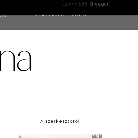
Üzemeltető:
Blogger
.
ddress
ure
LEARN MORE
GOT IT
A szerkesztőről