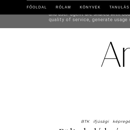
FŐOLDAL
RÓLAM
KÖNYVEK
TANULÁS
This site uses cookies from Google 
and user-agent are shared with Go
quality of service, generate usage
BTK
ifjúsági
képreg