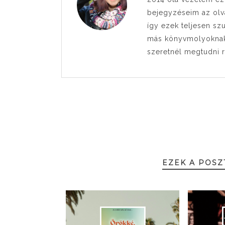
bejegyzéseim az olva
így ezek teljesen sz
más könyvmolyoknak i
szeretnél megtudni 
EZEK A POSZ