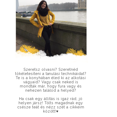
Szeretsz olvasni? Szeretnéd
tökéletesíteni a tanulási technikáidat?
Te is a konyhában éled ki az alkotási
vágyaid? Vagy csak neked is
mondták már, hogy fura vagy és
nehezen találod a helyed?
Ha csak egy állítás is igaz rád, jó
helyen jársz! Tölts magadnak egy
csésze teát és nézz szét a cikkeim
között!
♥