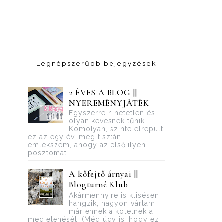
Legnépszerűbb bejegyzések
2 ÉVES A BLOG ||
NYEREMÉNYJÁTÉK
Egyszerre hihetetlen és
olyan kevésnek tűnik.
Komolyan, szinte elrepült
ez az egy év, még tisztán
emlékszem, ahogy az első ilyen
posztomat ...
A kőfejtő árnyai ||
Blogturné Klub
Akármennyire is klisésen
hangzik, nagyon vártam
már ennek a kötetnek a
megjelenését. (Még úgy is, hogy ez