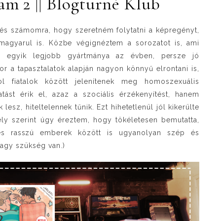
am 2 || Blogturné Klub
dés számomra, hogy szeretném folytatni a képregényt,
 magyarul is. Közbe végignéztem a sorozatot is, ami
x egyik legjobb gyártmánya az évben, persze jó
or a tapasztalatok alapján nagyon könnyű elrontani is,
l fiatalok között jelenítenek meg homoszexuális
ást érik el, azaz a szociális érzékenyítést, hanem
esz, hiteltelennek tűnik. Ezt hihetetlenül jól kikerülte
ly szerint úgy éreztem, hogy tökéletesen bemutatta,
s rasszú emberek között is ugyanolyan szép és
nagy szükség van.)