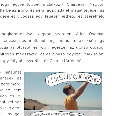
ahogy egyre többet mutatkozik Charlieval. Nagyon
ta be az írónő, és nem ragadtatta el magát teljesen az
lődése és vívódása egy teljesen érthető, és szerethető
 megkomponálva. Nagyon szeretem Alice Oseman
ra kedvesen és ártatlanul tudja bemutatni az első nagy
olja az olvasót, és röpíti egészen az utolsó oldalig,
 hirtelen megszakad, és az olvasó egyszer csak rájön,
 hogy folytathassa Nick és Charlie történetét.
k hatalmas
ténések, ez
 szerelméről
kor ez nem
rűen és jól
ont kellően
gyar piacon
us nyugati