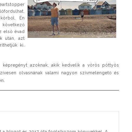
eartstopper
lőfordulhat,
körből. Én
 következő
az első évad
k után, azt
thetjük ki.
 képregényt azoknak, akik kedvelik a vörös pöttyös
 szívesen olvasnának valami nagyon szívmelengető és
en.
t a blogot és 2017 óta foglalkozom könyvekkel. A