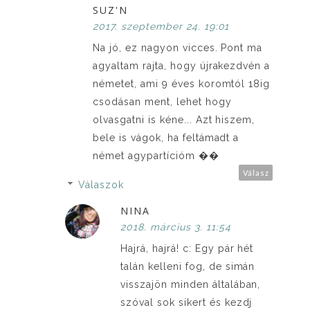
SUZ'N
2017. szeptember 24. 19:01
Na jó, ez nagyon vicces. Pont ma
agyaltam rajta, hogy újrakezdvén a
németet, ami 9 éves koromtól 18ig
csodásan ment, lehet hogy
olvasgatni is kéne... Azt hiszem,
bele is vágok, ha feltámadt a
német agypartícióm ��
Válasz
Válaszok
NINA
2018. március 3. 11:54
Hajrá, hajrá! c: Egy pár hét
talán kelleni fog, de simán
visszajön minden általában,
szóval sok sikert és kezdj