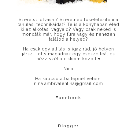
Szeretsz olvasni? Szeretnéd tökéletesíteni a
tanulási technikáidat? Te is a konyhában éled
ki az alkotási vágyaid? Vagy csak neked is
mondták már, hogy fura vagy és nehezen
találod a helyed?
Ha csak egy állítás is igaz rád, jó helyen
jársz! Tölts magadnak egy csésze teát és
nézz szét a cikkeim között!
♥
Nina
Ha kapcsolatba lépnél velem:
nina.ambivalentina@gmail.com
Facebook
Blogger