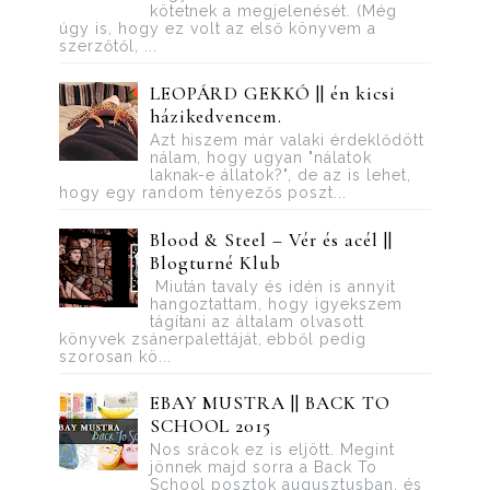
kötetnek a megjelenését. (Még
úgy is, hogy ez volt az első könyvem a
szerzőtől, ...
LEOPÁRD GEKKÓ || én kicsi
házikedvencem.
Azt hiszem már valaki érdeklődött
nálam, hogy ugyan "nálatok
laknak-e állatok?", de az is lehet,
hogy egy random tényezős poszt...
Blood ​& Steel – Vér és acél ||
Blogturné Klub
Miután tavaly és idén is annyit
hangoztattam, hogy igyekszem
tágítani az általam olvasott
könyvek zsánerpalettáját, ebből pedig
szorosan kö...
EBAY MUSTRA || BACK TO
SCHOOL 2015
Nos srácok ez is eljött. Megint
jönnek majd sorra a Back To
School posztok augusztusban, és