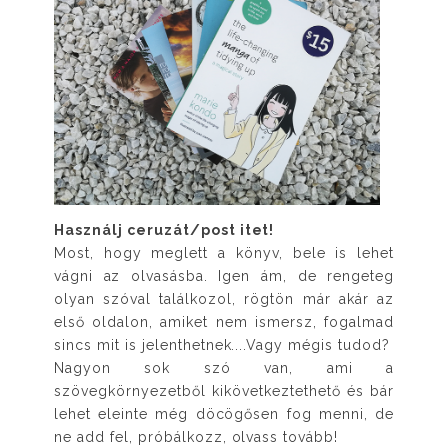
Használj ceruzát/post itet!
Most, hogy meglett a könyv, bele is lehet
vágni az olvasásba. Igen ám, de rengeteg
olyan szóval találkozol, rögtön már akár az
első oldalon, amiket nem ismersz, fogalmad
sincs mit is jelenthetnek....Vagy mégis tudod?
Nagyon sok szó van, ami a
szövegkörnyezetből kikövetkeztethető és bár
lehet eleinte még döcögősen fog menni, de
ne add fel, próbálkozz, olvass tovább!