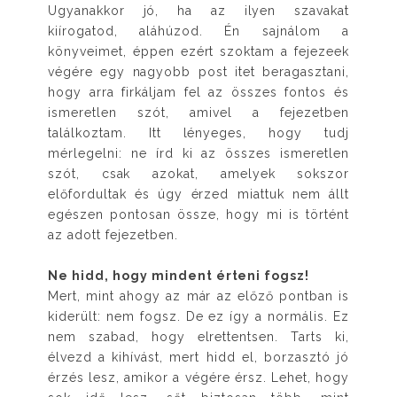
Ugyanakkor jó, ha az ilyen szavakat
kiírogatod, aláhúzod. Én sajnálom a
könyveimet, éppen ezért szoktam a fejezeek
végére egy nagyobb post itet beragasztani,
hogy arra firkáljam fel az összes fontos és
ismeretlen szót, amivel a fejezetben
találkoztam. Itt lényeges, hogy tudj
mérlegelni: ne írd ki az összes ismeretlen
szót, csak azokat, amelyek sokszor
előfordultak és úgy érzed miattuk nem állt
egészen pontosan össze, hogy mi is történt
az adott fejezetben.
Ne hidd, hogy mindent érteni fogsz!
Mert, mint ahogy az már az előző pontban is
kiderült: nem fogsz. De ez így a normális. Ez
nem szabad, hogy elrettentsen. Tarts ki,
élvezd a kihívást, mert hidd el, borzasztó jó
érzés lesz, amikor a végére érsz. Lehet, hogy