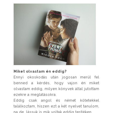
Miket olvastam én eddig?
Ennyi okoskodás után jogosan merül fel
benned a kérdés, hogy vajon én miket
olvastam eddig, milyen könyvek által jutottam
ezekre a meglátásokra.
Eddig csak angol és német kötetekkel
találkoztam, hiszen ezt a két nyelvet tanulom,
na de, lássuk is mik voltak eddig terítéken.