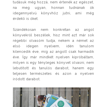
tudásuk még hozzá, nem értenék az egészet,
na meg ugyan, honnan tudnának ők
idegennyelvű könyvhöz jutni, ami még
érdekli is őket.
Szándékosan nem konkrétan az angol
könyvekről beszélek, hisz mint azt már sok
régebbi olvasóm tudja, nekem a német az
első idegen nyelvem, idén tanulom
kilencedik éve, míg az angolt csak harmadik
éve. Így már mindkét nyelven kipróbáltam,
milyen is egy tényleges könyvet olvasni, nem
lebutított és tanulós darabot, hanem egy
teljesen természetes és azon a nyelven
íródott darabot.