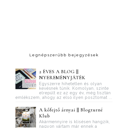
Legnépszerűbb bejegyzések
2 ÉVES A BLOG ||
NYEREMÉNYJÁTÉK
Egyszerre hihetetlen és olyan
kevésnek tűnik. Komolyan, szinte
elrepült ez az egy év, még tisztán
emlékszem, ahogy az első ilyen posztomat ...
A kőfejtő árnyai || Blogturné
Klub
Akármennyire is klisésen hangzik,
nagyon vártam már ennek a