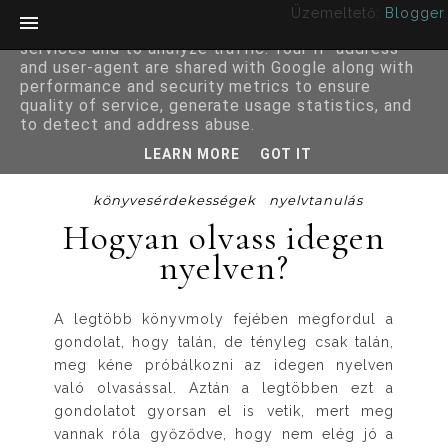
Üzemeltető:
Blogger
.
This site uses cookies from Google to deliver its
services and to analyze traffic. Your IP address
and user-agent are shared with Google along with
performance and security metrics to ensure
quality of service, generate usage statistics, and
to detect and address abuse.
LEARN MORE
GOT IT
könyvesérdekességek
nyelvtanulás
Hogyan olvass idegen
nyelven?
A legtöbb könyvmoly fejében megfordul a
gondolat, hogy talán, de tényleg csak talán,
meg kéne próbálkozni az idegen nyelven
való olvasással. Aztán a legtöbben ezt a
gondolatot gyorsan el is vetik, mert meg
vannak róla győződve, hogy nem elég jó a