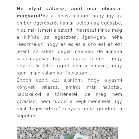
Ne olyat válassz, amit már olvastál
magyarul!
Az a tapasztalatom, hogy így az
ember egyrészről hamar beleun az egészbe,
hisz már ismeri a sztorit, másrészt nincs meg
a kihívás az egészben. Igen-igen, néha
ráeszmélsz, hogy ez és ez a szó ezt és ezt
jelenti az adott idegen nyelven, de annyira
szájbarágósan fog az egész lejönni, hogy
egyszerűn félre fogod tenni a könyvet, hogy
igen, majd valamikor folytatom....
Éppen ezért azt ajánlom, hogy olyasmi
könyvet válassz, amiről már hallottál,
kapiskálod a történetét, de még nem
olvastad, nem tudod a végkimenetelét, így
mint "teljes értékű" könyvre tudsz gondolni a
képében.