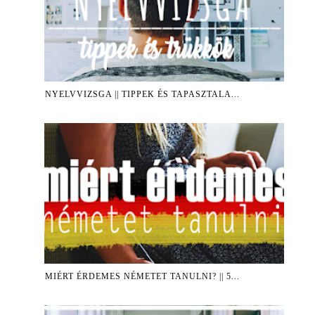
NYELVVIZSGA || TIPPEK ÉS TAPASZTALA...
MIÉRT ÉRDEMES NÉMETET TANULNI? || 5...