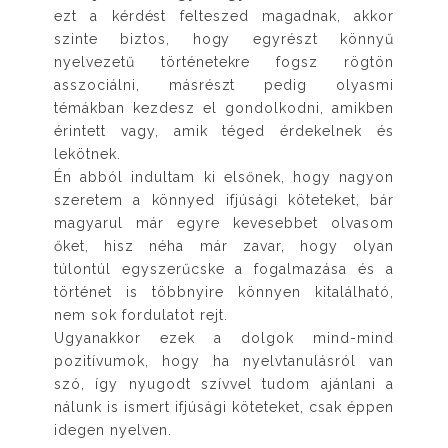
ezt a kérdést felteszed magadnak, akkor
szinte biztos, hogy egyrészt könnyű
nyelvezetű történetekre fogsz rögtön
asszociálni, másrészt pedig olyasmi
témákban kezdesz el gondolkodni, amikben
érintett vagy, amik téged érdekelnek és
lekötnek.
Én abból indultam ki elsőnek, hogy nagyon
szeretem a könnyed ifjúsági köteteket, bár
magyarul már egyre kevesebbet olvasom
őket, hisz néha már zavar, hogy olyan
túlontúl egyszerűcske a fogalmazása és a
történet is többnyire könnyen kitalálható,
nem sok fordulatot rejt.
Ugyanakkor ezek a dolgok mind-mind
pozitívumok, hogy ha nyelvtanulásról van
szó, így nyugodt szívvel tudom ajánlani a
nálunk is ismert ifjúsági köteteket, csak éppen
idegen nyelven.