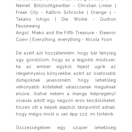
Német: Blitzlichtgewitter - Christian Linker |
Freak City - Kathrin Schrocke | Orange 1 -
Takano Ichigo | Die Wolke - Gudrun
Pausewang
Angol: Mieko and the Fifth Treasure - Eleanor
Coerr | Everything, everything - Nicola Yoon
De azért azt hozzátenném, hogy bár tényleg
úgy gondolom, hogy az a legjobb módszer,
ha az ember egyből fejest ugrik az
idegennyelvű könyvekbe, azért az óvatosabb
duhajoknak javasolnám, hogy lehetőleg
vékonyabb köteteket válasszanak maguknak
elsőre, illetve nekem a manga (képregény)
olvasás adott egy nagyon erős kezdőlöketet,
hiszen ott a képek alapból támpontot adnak,
hogy mégis miről is van épp szó, mi történik.
Összességében egy szuper lehetőség