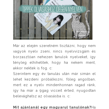
Már az elején szeretném tisztázni, hogy nem
vagyok nyelv zseni, nincs nyelvvizsgám és
borzasztóan nehezen tanulok nyelveket, így
tényleg elhihetitek, hogy ha nekem ment,
akkor nektek is fog. c:
Szerintem egy év tanulás után már simán el
lehet kezdeni próbálkozni, főleg angolban,
mert ez a nyelv mindenhonnan ragad ránk,
így ha már a 9gag vicceit érted, nyugodtan
belevághatsz az olvasásba is. c:
Mit ajánlanál egy magyarul tanulónak?
Ha