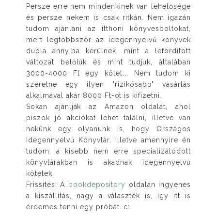
Persze erre nem mindenkinek van lehetősége
és persze nekem is csak ritkán. Nem igazán
tudom ajánlani az itthoni könyvesboltokat,
mert legtöbbször az idegennyelvű könyvek
dupla annyiba kerülnek, mint a lefordított
változat belőlük és mint tudjuk, általában
3000-4000 Ft egy kötet... Nem tudom ki
szeretne egy ilyen "rizikósabb" vásárlás
alkalmával akár 8000 Ft-ot is kifizetni.
Sokan ajánlják az Amazon oldalát, ahol
piszok jó akciókat lehet találni, illetve van
nekünk egy olyanunk is, hogy Országos
Idegennyelvű Könyvtár, illetve amennyire én
tudom, a kisebb nem erre specializálódott
könyvtárakban is akadnak idegennyelvű
kötetek.
Frissítés: A
bookdepository
oldalán ingyenes
a kiszállítás, nagy a választék is, így itt is
érdemes tenni egy próbát. c: