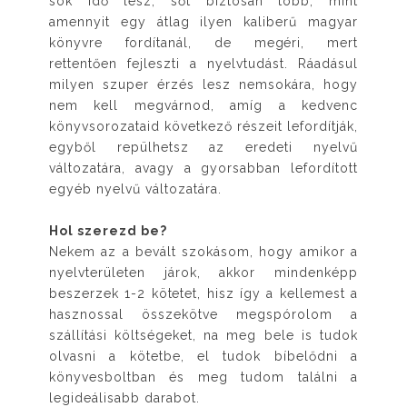
sok idő lesz, sőt biztosan több, mint
amennyit egy átlag ilyen kaliberű magyar
könyvre fordítanál, de megéri, mert
rettentően fejleszti a nyelvtudást. Ráadásul
milyen szuper érzés lesz nemsokára, hogy
nem kell megvárnod, amíg a kedvenc
könyvsorozataid következő részeit lefordítják,
egyből repülhetsz az eredeti nyelvű
változatára, avagy a gyorsabban lefordított
egyéb nyelvű változatára.
Hol szerezd be?
Nekem az a bevált szokásom, hogy amikor a
nyelvterületen járok, akkor mindenképp
beszerzek 1-2 kötetet, hisz így a kellemest a
hasznossal összekötve megspórolom a
szállítási költségeket, na meg bele is tudok
olvasni a kötetbe, el tudok bíbelődni a
könyvesboltban és meg tudom találni a
legideálisabb darabot.