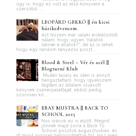
úgy is, hogy ez volt az első könyvem a
szerzőtől, ...
LEOPÁRD GEKKÓ || én kicsi
házikedvencem.
Azt hiszem már valaki érdeklődött
nálam, hogy ugyan "nálatok
laknak-e állatok?", de az is lehet,
hogy egy random tényezős poszt...
Blood ​& Steel – Vér és acél ||
Blogturné Klub
Miután tavaly és idén is annyit
hangoztattam, hogy igyekszem
tágítani az általam olvasott
könyvek zsánerpalettáját, ebből pedig
szorosan kö...
EBAY MUSTRA || BACK TO
SCHOOL 2015
Nos srácok ez is eljött. Megint
jönnek majd sorra a Back To
School posztok augusztusban, és
itt most jogosan háborodhattok föl, hisz még