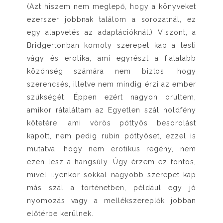
(Azt hiszem nem meglepő, hogy a könyveket
ezerszer jobbnak találom a sorozatnál, ez
egy alapvetés az adaptációknál.) Viszont, a
Bridgertonban komoly szerepet kap a testi
vágy és erotika, ami egyrészt a fiatalabb
közönség számára nem biztos, hogy
szerencsés, illetve nem mindig érzi az ember
szükségét. Éppen ezért nagyon örültem,
amikor rátaláltam az Egyetlen szál holdfény
kötetére, ami vörös pöttyös besorolást
kapott, nem pedig rubin pöttyöset, ezzel is
mutatva, hogy nem erotikus regény, nem
ezen lesz a hangsúly. Úgy érzem ez fontos,
mivel ilyenkor sokkal nagyobb szerepet kap
más szál a történetben, például egy jó
nyomozás vagy a mellékszereplők jobban
előtérbe kerülnek.