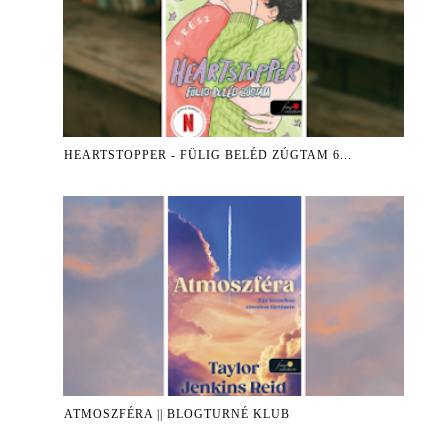
HEARTSTOPPER - FÜLIG BELÉD ZÚGTAM 6...
ATMOSZFÉRA || BLOGTURNÉ KLUB