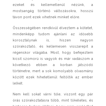
ezeket és kellemetlenül nézünk, a
mostsangág történő változásokra, hosszú
távon pont ezek vihetnek minket előre.
Összességében rendkívül élveztem a kötetet,
mindenképp tudom ajánlani az idősebb
korosztálynak is, hiszen nagyon
szórakoztató, és kellemesen visszarepít a
régenskor világába. Most, hogy befejeztem
kicsit szomorú is vagyok és már vadászom a
következő ebben a korban játszódó
történetre, mert a sok komolyabb olvasmány
között ezek hihetetlenül feltöltik az ember
lelkét.
Nem kell sokat várni tőle, viszont egy pár
órás szórakoztatásra több, mint tökéletes, és