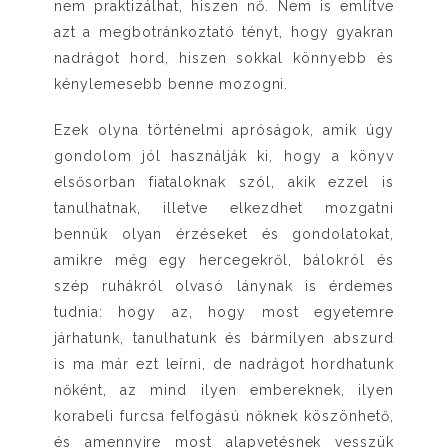
nem praktizálhat, hiszen nő. Nem is említve
azt a megbotránkoztató tényt, hogy gyakran
nadrágot hord, hiszen sokkal könnyebb és
kénylemesebb benne mozogni.
Ezek olyna történelmi apróságok, amik úgy
gondolom jól használják ki, hogy a könyv
elsősorban fiataloknak szól, akik ezzel is
tanulhatnak, illetve elkezdhet mozgatni
bennük olyan érzéseket és gondolatokat,
amikre még egy hercegekről, bálokról és
szép ruhákról olvasó lánynak is érdemes
tudnia: hogy az, hogy most egyetemre
járhatunk, tanulhatunk és bármilyen abszurd
is ma már ezt leírni, de nadrágot hordhatunk
nőként, az mind ilyen embereknek, ilyen
korabeli furcsa felfogású nőknek köszönhető,
és amennyire most alapvetésnek vesszük