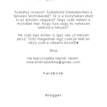
Szeretsz olvasni? Szeretnéd tökéletesíteni a
tanulási technikáidat? Te is a konyhában éled
ki az alkotási vágyaid? Vagy csak neked is
mondták már, hogy fura vagy és nehezen
találod a helyed?
Ha csak egy állítás is igaz rád, jó helyen
jársz! Tölts magadnak egy csésze teát és
nézz szét a cikkeim között!
♥
Nina
Ha kapcsolatba lépnél velem:
nina.ambivalentina@gmail.com
Facebook
Blogger