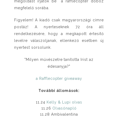
megoldást írjátok be a rafflecopter doboz
megfelelő sorába.
Figyelem! A kiadó csak magyarországi címre
postáz! A nyerteseknek 72 óra áll
rendelkezésére, hogy a megkapott értesítő
levélre válaszoljanak, ellenkező esetben új
nyertest sorsolunk.
"Milyen művészetre tanította Irist az
édesanyja?"
a Rafflecopter giveaway
További állomások:
11.24
Kelly & Lupi olvas
11.26
Olvasónapló
11.28 Ambivalentina