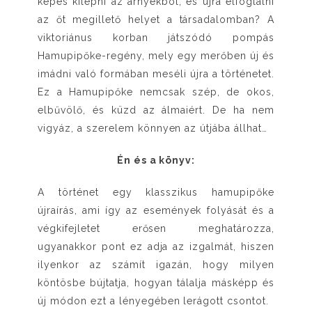
képes kilépni az árnyékból, és újra elfoglalni
az őt megillető helyet a társadalomban? A
viktoriánus korban játszódó pompás
Hamupipőke-regény, mely egy merőben új és
imádni való formában meséli újra a történetet.
Ez a Hamupipőke nemcsak szép, de okos,
elbűvölő, és küzd az álmaiért. De ha nem
vigyáz, a szerelem könnyen az útjába állhat…
Én és a könyv:
A történet egy klasszikus hamupipőke
újraírás, ami így az események folyását és a
végkifejletet erősen meghatározza,
ugyanakkor pont ez adja az izgalmát, hiszen
ilyenkor az számít igazán, hogy milyen
köntösbe bújtatja, hogyan tálalja másképp és
új módon ezt a lényegében lerágott csontot.