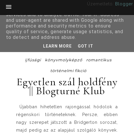
Üzemeltető:
Blogger
.
This site uses cookies from Google to deliver its
services and to analyze traffic. Your IP address
and user-agent are shared with Google along with
performance and security metrics to ensure
quality of service, generate usage statistics, and
to detect and address abuse.
LEARN MORE
GOT IT
ijfúsági
könyvmolyképző
romantikus
történelmi fikció
Egyetlen szál holdfény
|| Blogturné Klub
Újabban hihetetlen rajongással hódolok a
régenskori történeteknek. Persze, ebben
nagy szerepet játszott a Bridgerton sorozat,
majd pedig az az alapjául szolgáló könyvek.