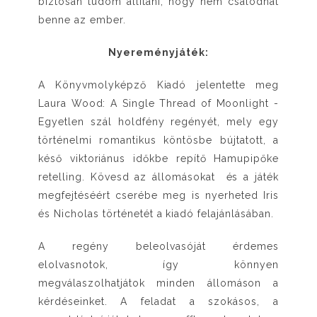
biztosan tudom állítani, hogy nem csalódhat
benne az ember.
Nyereményjáték:
A Könyvmolyképző Kiadó jelentette meg
Laura Wood: A Single Thread of Moonlight -
Egyetlen szál holdfény regényét, mely egy
történelmi romantikus köntösbe bújtatott, a
késő viktoriánus időkbe repítő Hamupipőke
retelling. Kövesd az állomásokat és a játék
megfejtéséért cserébe meg is nyerheted Iris
és Nicholas történetét a kiadó felajánlásában.
A regény beleolvasóját érdemes
elolvasnotok, így könnyen
megválaszolhatjátok minden állomáson a
kérdéseinket. A feladat a szokásos, a