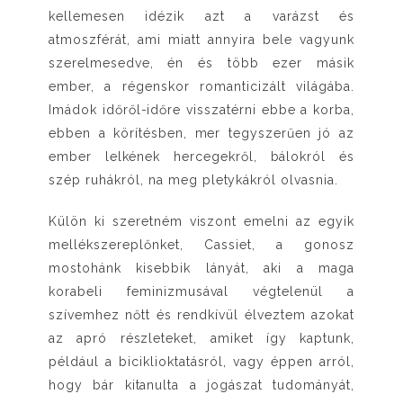
kellemesen idézik azt a varázst és
atmoszférát, ami miatt annyira bele vagyunk
szerelmesedve, én és több ezer másik
ember, a régenskor romanticizált világába.
Imádok időről-időre visszatérni ebbe a korba,
ebben a körítésben, mer tegyszerűen jó az
ember lelkének hercegekről, bálokról és
szép ruhákról, na meg pletykákról olvasnia.
Külön ki szeretném viszont emelni az egyik
mellékszereplőnket, Cassiet, a gonosz
mostohánk kisebbik lányát, aki a maga
korabeli feminizmusával végtelenül a
szívemhez nőtt és rendkívül élveztem azokat
az apró részleteket, amiket így kaptunk,
például a biciklioktatásról, vagy éppen arról,
hogy bár kitanulta a jogászat tudományát,