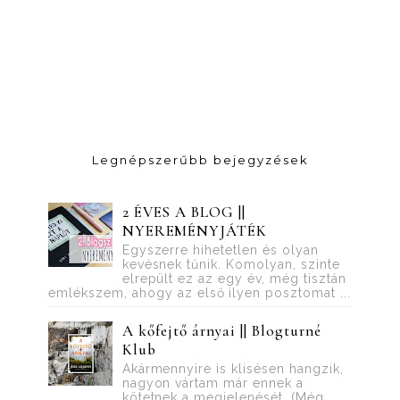
Legnépszerűbb bejegyzések
2 ÉVES A BLOG ||
NYEREMÉNYJÁTÉK
Egyszerre hihetetlen és olyan
kevésnek tűnik. Komolyan, szinte
elrepült ez az egy év, még tisztán
emlékszem, ahogy az első ilyen posztomat ...
A kőfejtő árnyai || Blogturné
Klub
Akármennyire is klisésen hangzik,
nagyon vártam már ennek a
kötetnek a megjelenését. (Még