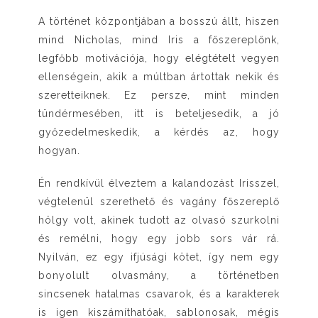
A történet központjában a bosszú állt, hiszen
mind Nicholas, mind Iris a főszereplőnk,
legfőbb motivációja, hogy elégtételt vegyen
ellenségein, akik a múltban ártottak nekik és
szeretteiknek. Ez persze, mint minden
tündérmesében, itt is beteljesedik, a jó
győzedelmeskedik, a kérdés az, hogy
hogyan.
Én rendkívül élveztem a kalandozást Irisszel,
végtelenül szerethető és vagány főszereplő
hölgy volt, akinek tudott az olvasó szurkolni
és remélni, hogy egy jobb sors vár rá.
Nyilván, ez egy ifjúsági kötet, így nem egy
bonyolult olvasmány, a történetben
sincsenek hatalmas csavarok, és a karakterek
is igen kiszámíthatóak, sablonosak, mégis