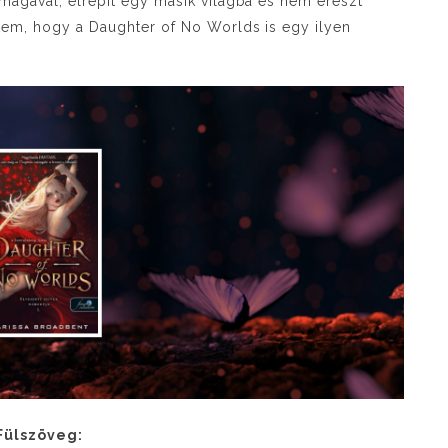
magával, elrepít egy másik világba és nem ereszt
tem, hogy a Daughter of No Worlds is egy ilyen
Fülszöveg: