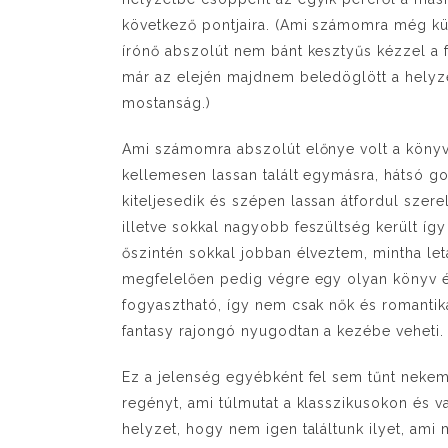
következő pontjaira. (Ami számomra még kü
írónő abszolút nem bánt kesztyűs kézzel a
már az elején majdnem beledöglött a helyze
mostanság.)
Ami számomra abszolút előnye volt a könyv
kellemesen lassan talált egymásra, hátsó go
kiteljesedik és szépen lassan átfordul szer
illetve sokkal nagyobb feszültség került íg
őszintén sokkal jobban élveztem, mintha le
megfelelően pedig végre egy olyan könyv é
fogyasztható, így nem csak nők és romanti
fantasy rajongó nyugodtan a kezébe veheti
Ez a jelenség egyébként fel sem tűnt neke
regényt, ami túlmutat a klasszikusokon és va
helyzet, hogy nem igen találtunk ilyet, ami