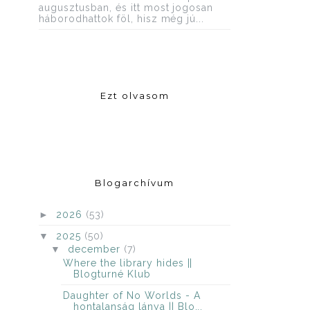
augusztusban, és itt most jogosan
háborodhattok föl, hisz még jú...
Ezt olvasom
Blogarchívum
►
2026
(53)
▼
2025
(50)
▼
december
(7)
Where the library hides ||
Blogturné Klub
Daughter of No Worlds - A
hontalanság lánya || Blo...