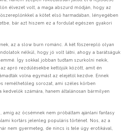
lön élvezet volt, a maga abszurd módján, hogy az
 főszereplőnkkel a kötet első harmadában, lényegében
tbe, bár azt hiszem ez a fordulat egészen gyakori
nek, az a slow burn románc. A két főszereplő olyan
ndolatok nélkül, hogy jó volt látni, ahogy a barátságuk
elemmé. Így sokkal jobban tudtam szurkolni nekik,
y az apró rezdülésekbe kettőjük között, amit én
támadták volna egymást az elejétől kezdve. Ennek
s remélhetőleg sorozat, ami széles körben
ka kedvelők számára, hanem általánosan bármilyen
.
m, amíg az öcsémnek nem próbáltam ajánlani fantasy
lami kortárs jelenleg populáris történet. Nos, az a
 már nem gyermeteg, de nincs is tele úgy erotikával,