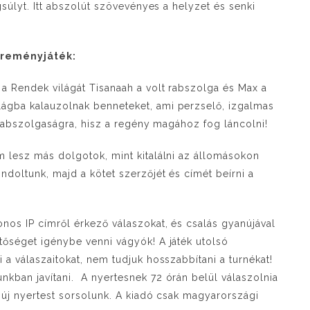
gsúlyt. Itt abszolút szövevényes a helyzet és senki
reményjáték:
a Rendek világát Tisanaah a volt rabszolga és Max a
lágba kalauzolnak benneteket, ami perzselő, izgalmas
s rabszolgaságra, hisz a regény magához fog láncolni!
m lesz más dolgotok, mint kitalálni az állomásokon
ndoltunk, majd a kötet szerzőjét és címét beírni a
nos IP címről érkező válaszokat, és csalás gyanújával
tőséget igénybe venni vágyók! A játék utolsó
 a válaszaitokat, nem tudjuk hosszabbítani a turnékat!
nkban javítani. A nyertesnek 72 órán belül válaszolnia
n új nyertest sorsolunk. A kiadó csak magyarországi