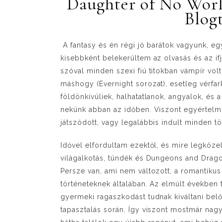
Daughter of No World
Blog
A fantasy és én régi jó barátok vagyunk, e
kisebbként belekerültem az olvasás és az if
szóval minden szexi fiú titokban vámpír volt
máshogy (Evernight sorozat), esetleg vérfark
földönkívüliek, halhatatlanok, angyalok, és 
nekünk abban az időben. Viszont egyértelm
játszódott, vagy legalábbis indult minden t
Idővel elfordultam ezektől, és mire legköze
világalkotás, tündék és Dungeons and Dragon
Persze van, ami nem változott, a romantiku
történeteknek általában. Az elmúlt években
gyermeki ragaszkodást tudnak kiváltani bel
tapasztalás során. Így viszont mostmár nag