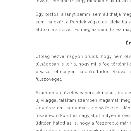
jövőjét jelentheti? Vagy mindkettejük bukásá
Egy biztos, a lányt semmi sem állíthatja m
sem, ha ezért a Rendek végzetes játékaiba 
áldoznia a szívét. És még az sem, ha ez magát
Én
Utólag nézve, nagyon örülök, hogy nem olva
túlságosan is leírja, hogy mi is fog történn
olvasási élményen, ha előre tudod. Szóval h
fülszöveget.
Számomra előzetes ismeretek nélkül, belecs
új világgal találtam szemben magamat, megl
Úgy éreztem, hogy már az első fejezet utá
főszereplő körül és nagyjából milyen erővi
üdítően hatott az is, hogy a főszereplő már
helyzetbe csöppent az egyik percről a mási