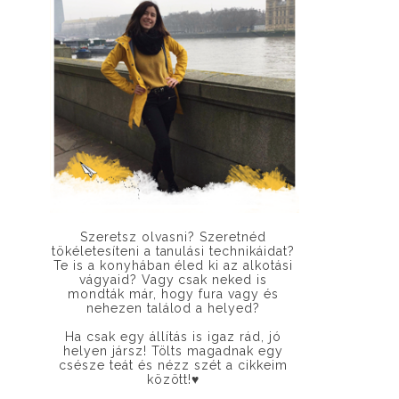
Szeretsz olvasni? Szeretnéd
tökéletesíteni a tanulási technikáidat?
Te is a konyhában éled ki az alkotási
vágyaid? Vagy csak neked is
mondták már, hogy fura vagy és
nehezen találod a helyed?
Ha csak egy állítás is igaz rád, jó
helyen jársz! Tölts magadnak egy
csésze teát és nézz szét a cikkeim
között!
♥