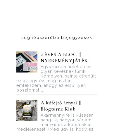
Legnépszerűbb bejegyzések
2 ÉVES A BLOG ||
NYEREMÉNYJÁTÉK
Egyszerre hihetetlen és
olyan kevésnek tűnik.
Komolyan, szinte elrepült
ez az egy év, még tisztán
emlékszem, ahogy az első ilyen
posztomat ...
A kőfejtő árnyai ||
Blogturné Klub
Akármennyire is klisésen
hangzik, nagyon vártam
már ennek a kötetnek a
megjelenését. (Még úgy is, hogy ez