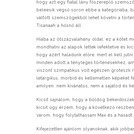
hogy azt egy fiatal lány főszereplő szemszög
beleesik végső soron ebbe a kategóriába, 
váltott szemszögekből lehet követni a tört
Tisanaah a hősnő áll.
Hiába az ötszázvalahány oldal, ez a kötet m
mondhatni az alapok lettek lefektetve és ki
hogy azért haladunk előre, mert el kell jutn
minden adott a tényleges történésekhez, am
viszont szimpatikus volt egészen groteszk 
letargikus, morbid és kellemetlen képeket fe
amilyen: nem kívánatos, nem a sajátod és k
Kicsit sajnálom, hogy a boldog békeidőszak,
kicsit úgy érzem, hogy a következő részbe
várom, hogy folytathassam Max és a hasadt r
Kifejezetten ajánlom olyanoknak, akik jobban