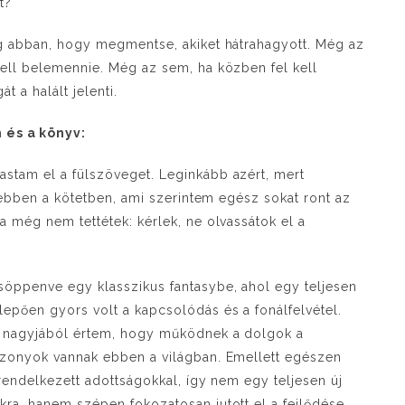
t?
eg abban, hogy megmentse, akiket hátrahagyott. Még az
kell belemennie. Még az sem, ha közben fel kell
 a halált jelenti.
 és a könyv:
stam el a fülszöveget. Leginkább azért, mert
i ebben a kötetben, ami szerintem egész sokat ront az
a még nem tettétek: kérlek, ne olvassátok el a
öppenve egy klasszikus fantasybe, ahol egy teljesen
epően gyors volt a kapcsolódás és a fonálfelvétel.
n nagyjából értem, hogy működnek a dolgok a
szonyok vannak ebben a világban. Emellett egészen
 rendelkezett adottságokkal, így nem egy teljesen új
kra, hanem szépen fokozatosan jutott el a fejlődése