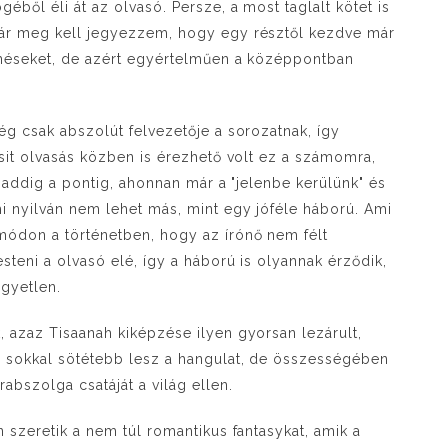
éből éli át az olvasó. Persze, a most taglalt kötet is
bár meg kell jegyezzem, hogy egy résztől kezdve már
énéseket, de azért egyértelműen a középpontban
ég csak abszolút felvezetője a sorozatnak, így
csit olvasás közben is érezhető volt ez a számomra,
i addig a pontig, ahonnan már a "jelenbe kerülünk" és
i nyilván nem lehet más, mint egy jóféle háború. Ami
módon a történetben, hogy az írónő nem félt
steni a olvasó elé, így a háború is olyannak érződik,
egyetlen.
 azaz Tisaanah kiképzése ilyen gyorsan lezárult,
n sokkal sötétebb lesz a hangulat, de összességében
abszolga csatáját a világ ellen.
 szeretik a nem túl romantikus fantasykat, amik a