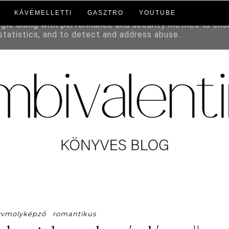
KÁVÉMELLETTI
GASZTRO
YOUTUBE
to deliver its services and to analyze traffic. Your IP a
ogle along with performance and security metrics to ens
 statistics, and to detect and address abuse.
yvmolyképző
romantikus