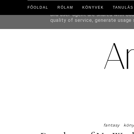
FŐOLDAL
RÓLAM
KÖNYVEK
TANULÁS
This site uses cookies from Google 
and user-agent are shared with Go
quality of service, generate usage
fantasy
kön