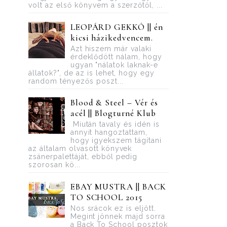
volt az első könyvem a szerzőtől, ...
LEOPÁRD GEKKÓ || én
kicsi házikedvencem.
Azt hiszem már valaki
érdeklődött nálam, hogy
ugyan "nálatok laknak-e
állatok?", de az is lehet, hogy egy
random tényezős poszt...
Blood ​& Steel – Vér és
acél || Blogturné Klub
Miután tavaly és idén is
annyit hangoztattam,
hogy igyekszem tágítani
az általam olvasott könyvek
zsánerpalettáját, ebből pedig
szorosan kö...
EBAY MUSTRA || BACK
TO SCHOOL 2015
Nos srácok ez is eljött.
Megint jönnek majd sorra
a Back To School posztok