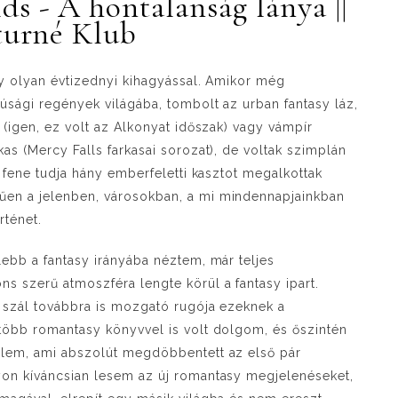
s - A hontalanság lánya ||
turné Klub
gy olyan évtizednyi kihagyással. Amikor még
júsági regények világába, tombolt az urban fantasy láz,
 (igen, ez volt az Alkonyat időszak) vagy vámpír
as (Mercy Falls farkasai sorozat), de voltak szimplán
a fene tudja hány emberfeletti kasztot megalkottak
űen a jelenben, városokban, a mi mindennapjainkban
örténet.
lebb a fantasy irányába néztem, már teljes
s szerű atmoszféra lengte körül a fantasy ipart.
s szál továbbra is mozgató rugója ezeknek a
 több romantasy könyvvel is volt dolgom, és őszintén
őlem, ami abszolút megdöbbentett az első pár
yon kíváncsian lesem az új romantasy megjelenéseket,