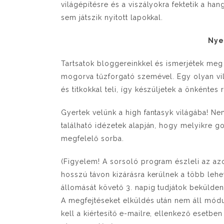
világépítésre és a viszályokra fektetik a han
sem játszik nyitott lapokkal.
Nye
Tartsatok bloggereinkkel és ismerjétek meg 
mogorva tűzforgató szemével. Egy olyan vi
és titkokkal teli, így készüljetek a önkénte
Gyertek velünk a high fantasyk világába! Ne
található idézetek alapján, hogy melyikre go
megfelelő sorba.
(Figyelem! A sorsoló program észleli az azo
hosszú távon kizárásra kerülnek a több lehe
állomását követő 3. napig tudjátok beküldeni
A megfejtéseket elküldés után nem áll módu
kell a kiértesítő e-mailre, ellenkező esetbe