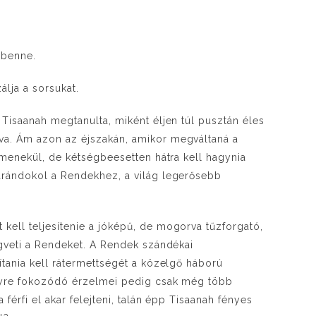
.
 benne.
lja a sorsukat.
 Tisaanah megtanulta, miként éljen túl pusztán éles
va. Ám azon az éjszakán, amikor megváltaná a
egmenekül, de kétségbeesetten hátra kell hagynia
arándokol a Rendekhez, a világ legerősebb
kell teljesítenie a jóképű, de mogorva tűzforgató,
egveti a Rendeket. A Rendek szándékai
ítania kell rátermettségét a közelgő háború
egyre fokozódó érzelmei pedig csak még több
 férfi el akar felejteni, talán épp Tisaanah fényes