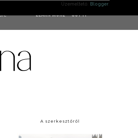
Üzemeltető:
Blogger
.
ddress
ure
LEARN MORE
GOT IT
A szerkesztőről