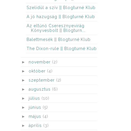
Szelídül a szív || Blogturné Klub
A jó hazugság || Blogturné Klub
Az ​eltűnő Cseresznyevirág
Könyvesbolt || Blogturn...
Balettmesék || Blogturné Klub
The Dixon-rule || Blogturné Klub
►
november
(2)
►
október
(4)
►
szeptember
(2)
►
augusztus
(6)
►
július
(10)
►
június
(5)
►
május
(4)
►
április
(3)