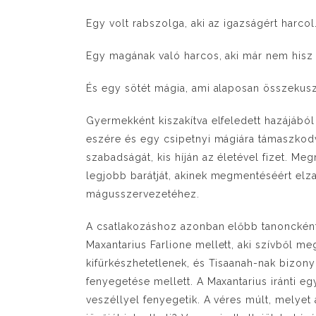
Egy volt rabszolga, aki az igazságért harcol
Egy magának való harcos, aki már nem hisz
És egy sötét mágia, ami alaposan összekuszá
Gyermekként kiszakítva elfeledett hazájából
eszére és egy csipetnyi mágiára támaszkod
szabadságát, kis híján az életével fizet. M
legjobb barátját, akinek megmentéséért elz
mágusszervezetéhez.
A csatlakozáshoz azonban előbb tanoncként 
Maxantarius Farlione mellett, aki szívből m
kifürkészhetetlenek, és Tisaanah-nak bizony
fenyegetése mellett. A Maxantarius iránti 
veszéllyel fenyegetik. A véres múlt, melyet a