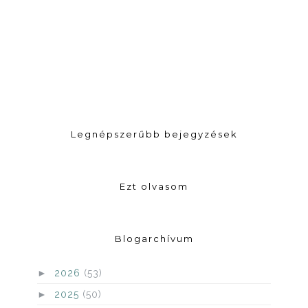
Legnépszerűbb bejegyzések
Ezt olvasom
Blogarchívum
►
2026
(53)
►
2025
(50)