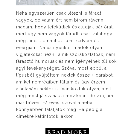
Néha egyszerűen csak létezni is fáradt
vagyok, de valamiért nem bírom rávenni
magam, hogy lefeküdjek és aludjak pár órát,
mert úgy nem vagyok fáradt, csak valahogy
még sincs semmihez sem kedvem és
energiám. Na és ilyenkor imádok olyan
vígjátékokat nézni, amik szórakoztatóak, nem
fárasztó humorúak és nem igényelnek túl sok
agyi tevékenységet. Szóval most ebből a
típusból gyűjtöttem nektek össze 4 darabot,
amiket nemrégiben láttam és úgy érzem
ajánlanám nektek is. Van köztük olyan, amit
még most játszanak a mozikban, de van, ami
már bőven 1-2 éves, szóval a neten
könnyebben találjátok meg. Ha pedig a
címekre kattintotok, akkor...
READ MORE