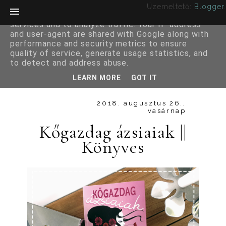
Üzemeltető:
Blogger
.
This site uses cookies from Google to deliver its
services and to analyze traffic. Your IP address
and user-agent are shared with Google along with
performance and security metrics to ensure
quality of service, generate usage statistics, and
to detect and address abuse.
LEARN MORE
GOT IT
2018. augusztus 26.,
vasárnap
Kőgazdag ázsiaiak ||
Könyves