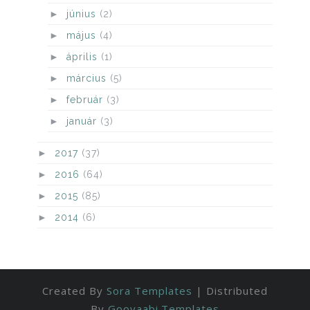
►
június
(2)
►
május
(4)
►
április
(1)
►
március
(5)
►
február
(3)
►
január
(3)
►
2017
(37)
►
2016
(64)
►
2015
(85)
►
2014
(6)
Created By
Sora Templates
| Distributed
By
Gooyaabi Templates