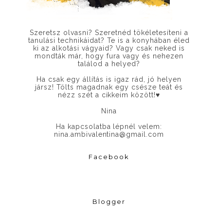
Szeretsz olvasni? Szeretnéd tökéletesíteni a
tanulási technikáidat? Te is a konyhában éled
ki az alkotási vágyaid? Vagy csak neked is
mondták már, hogy fura vagy és nehezen
találod a helyed?
Ha csak egy állítás is igaz rád, jó helyen
jársz! Tölts magadnak egy csésze teát és
nézz szét a cikkeim között!
♥
Nina
Ha kapcsolatba lépnél velem:
nina.ambivalentina@gmail.com
Facebook
Blogger