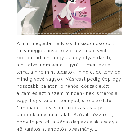
Amint megláttam a Kossuth kiadói csoport
friss megjelenései között ezt a könyvet,
rögtön tudtam, hogy ez egy olyan darab,
amit olvasnom kéne. Egyrészt mert ázsiai
téma, amire mint tudjátok, mindig, de tényleg
mindig vevő vagyok. Másrészt pedig épp egy
hosszabb balatoni pihenős időszak előtt
álltam és azt hiszem mindenkinek ismerős a
vágy, hogy valami könnyed, szórakoztató
"limonádét" olvasson napozás és úgy
unblock a nyaralás alatt. Szóval nézzük is,
hogy teljesített a Kőgazdag ázsiaiak, avagy a
48 karátos strandolós olvasmány. ...