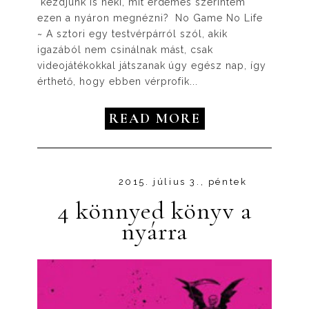
kezdjünk is neki, mit érdemes szerintem
ezen a nyáron megnézni? No Game No Life
~ A sztori egy testvérpárról szól, akik
igazából nem csinálnak mást, csak
videojátékokkal játszanak úgy egész nap, így
érthető, hogy ebben vérprofik...
READ MORE
2015. július 3., péntek
4 könnyed könyv a
nyárra