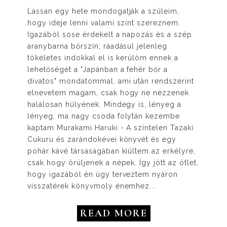
Lassan egy hete mondogatják a szüleim,
hogy ideje lenni valami színt szereznem.
Igazából sose érdekelt a napozás és a szép
aranybarna bőrszín, ráadásul jelenleg
tökéletes indokkal el is kerülöm ennek a
lehetőségét a "Japánban a fehér bőr a
divatos" mondatommal, ami után rendszerint
elnevetem magam, csak hogy ne nézzenek
halálosan hülyének. Mindegy is, lényeg a
lényeg, ma nagy csoda folytán kezembe
kaptam Murakami Haruki - A színtelen Tazaki
Cukuru és zarándokévei könyvét és egy
pohár kávé társaságában kiültem az erkélyre,
csak hogy örüljenek a népek. Így jött az ötlet,
hogy igazából én úgy terveztem nyáron
visszatérek könyvmoly énemhez...
READ MORE