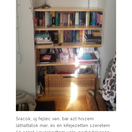
Srácok, új fejléc van, bár azt hiszem
láthattátok már, és én kifejezetten szeretem