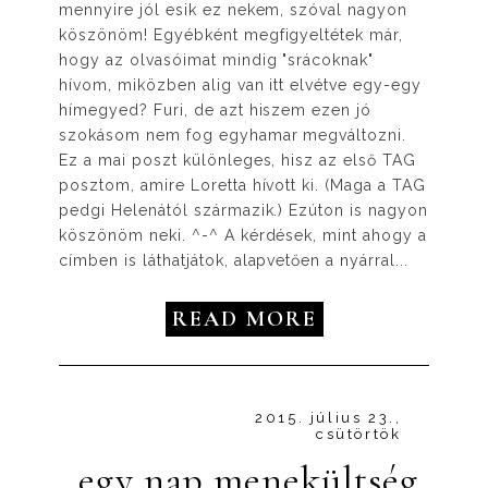
mennyire jól esik ez nekem, szóval nagyon
köszönöm! Egyébként megfigyeltétek már,
hogy az olvasóimat mindig "srácoknak"
hívom, miközben alig van itt elvétve egy-egy
hímegyed? Furi, de azt hiszem ezen jó
szokásom nem fog egyhamar megváltozni.
Ez a mai poszt különleges, hisz az első TAG
posztom, amire Loretta hívott ki. (Maga a TAG
pedgi Helenától származik.) Ezúton is nagyon
köszönöm neki. ^-^ A kérdések, mint ahogy a
címben is láthatjátok, alapvetően a nyárral...
READ MORE
2015. július 23.,
csütörtök
.egy nap menekültség