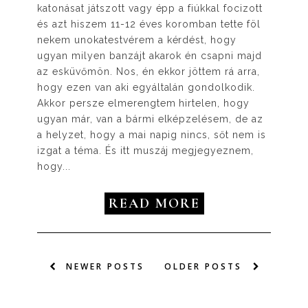
katonásat játszott vagy épp a fiúkkal focizott
és azt hiszem 11-12 éves koromban tette föl
nekem unokatestvérem a kérdést, hogy
ugyan milyen banzájt akarok én csapni majd
az esküvőmön. Nos, én ekkor jöttem rá arra,
hogy ezen van aki egyáltalán gondolkodik.
Akkor persze elmerengtem hirtelen, hogy
ugyan már, van a bármi elképzelésem, de az
a helyzet, hogy a mai napig nincs, sőt nem is
izgat a téma. És itt muszáj megjegyeznem,
hogy...
READ MORE
NEWER POSTS
OLDER POSTS