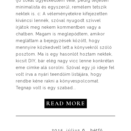
(jó sokat ügyeskedtem vele, pedig teljesen
minimalista és egyszerű), remélem tetszik
nektek is. c: A véleményetekre kifejezetten
kíváncsi lennék, szóval nyugodt szívvel
írjátok meg nekem kommentben vagy a
chatben. Magam is meglepődtem, amikor
megláttam a bejegyzések között, hogy
mennyire közkedvelt lett a könyvekről szóló
posztom. Ma is egy hasonlót hoztam nektek,
kicsit DIY, bár elég nagy vicc lenne konkrétan
eme címke alá sorolni. Szóval egy jó ideje fel
volt írva a nyári teendőim listájára, hogy
rendbe kéne rakni a könyvespolcomat.
Tegnap volt is egy szabad...
READ MORE
2015. július 6., hétfő