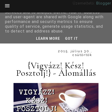
Üzemeltető:
Blogger
.
This site uses cookies from Google to deliver its
services and to analyze traffic. Your IP address
and user-agent are shared with Google along with
performance and security metrics to ensure
quality of service, generate usage statistics, and
to detect and address abuse.
LEARN MORE
GOT IT
2015. július 30.,
csütörtök
{Vigyázz! Kész!
Posztolj!} - Álomállás