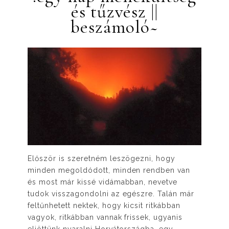
és tűzvész ||
beszámoló~
Először is szeretném leszögezni, hogy
minden megoldódott, minden rendben van
és most már kissé vidámabban, nevetve
tudok visszagondolni az egészre. Talán már
feltűnhetett nektek, hogy kicsit ritkábban
vagyok, ritkábban vannak frissek, ugyanis
eljöttünk nyaralni Horvátországba, egy