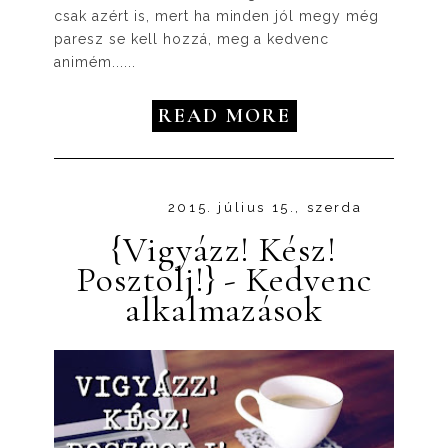
csak azért is, mert ha minden jól megy még
paresz se kell hozzá, meg a kedvenc
animém......
READ MORE
2015. július 15., szerda
{Vigyázz! Kész!
Posztolj!} - Kedvenc
alkalmazások