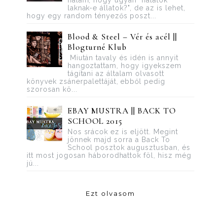
laknak-e állatok?", de az is lehet,
hogy egy random tényezős poszt...
Blood ​& Steel – Vér és acél ||
Blogturné Klub
Miután tavaly és idén is annyit
hangoztattam, hogy igyekszem
tágítani az általam olvasott
könyvek zsánerpalettáját, ebből pedig
szorosan kö...
EBAY MUSTRA || BACK TO
SCHOOL 2015
Nos srácok ez is eljött. Megint
jönnek majd sorra a Back To
School posztok augusztusban, és
itt most jogosan háborodhattok föl, hisz még
jú...
Ezt olvasom