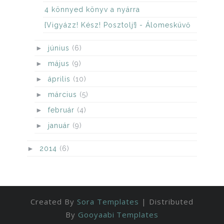
4 könnyed könyv a nyárra
{Vigyázz! Kész! Posztolj!} - Álomesküvő
►
június
(6)
►
május
(9)
►
április
(10)
►
március
(5)
►
február
(4)
►
január
(9)
►
2014
(6)
Created By
Sora Templates
| Distributed
By
Gooyaabi Templates