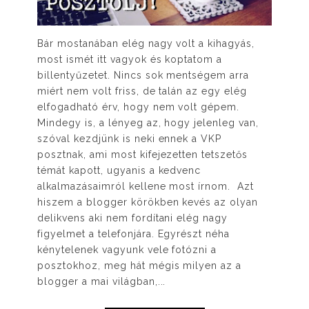
Bár mostanában elég nagy volt a kihagyás,
most ismét itt vagyok és koptatom a
billentyűzetet. Nincs sok mentségem arra
miért nem volt friss, de talán az egy elég
elfogadható érv, hogy nem volt gépem.
Mindegy is, a lényeg az, hogy jelenleg van,
szóval kezdjünk is neki ennek a VKP
posztnak, ami most kifejezetten tetszetős
témát kapott, ugyanis a kedvenc
alkalmazásaimról kellene most írnom. Azt
hiszem a blogger körökben kevés az olyan
delikvens aki nem fordítani elég nagy
figyelmet a telefonjára. Egyrészt néha
kénytelenek vagyunk vele fotózni a
posztokhoz, meg hát mégis milyen az a
blogger a mai világban,...