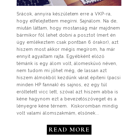
Srácok, annyira készületem erre a VKP-ra,
hogy elfelejtettem megírni. Sajnálom. Na de,
miután láttam, hogy mostanság már majdnem
bármikor föl lehet dobni a posztot (mert én
úgy emlékeztem csak pontban 6 órakor), azt
hiszem most akkor mégis megírom, ha már
ennyit agyaltam rajta. Egyébként előző
témánk is egy álom volt, álomesküvő néven,
nem tudom mi jöhet még, de lassan azt
hiszem álmokból kezdünk várat építeni (pacsi
minden HP fannak) és sajnos, ez egy túl
erőltetett vicc lett, szóval azt hiszem abba is
kéne hagynom ezt a bevezetőszöveget és a
lényegre kéne térnem. Kiskoromban mindig
volt valami álomszakmám, elsőnek...
READ MORE