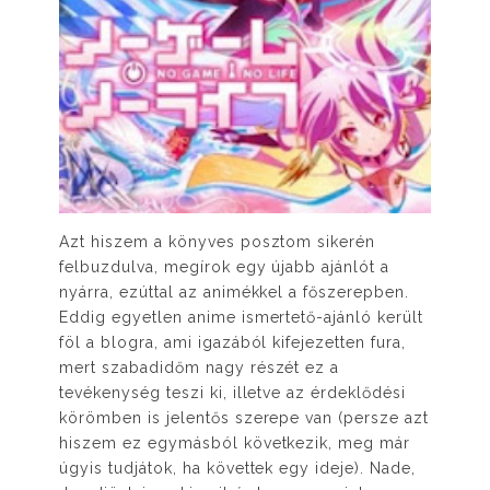
Azt hiszem a könyves posztom sikerén
felbuzdulva, megírok egy újabb ajánlót a
nyárra, ezúttal az animékkel a főszerepben.
Eddig egyetlen anime ismertető-ajánló került
föl a blogra, ami igazából kifejezetten fura,
mert szabadidőm nagy részét ez a
tevékenység teszi ki, illetve az érdeklődési
körömben is jelentős szerepe van (persze azt
hiszem ez egymásból következik, meg már
úgyis tudjátok, ha követtek egy ideje). Nade,