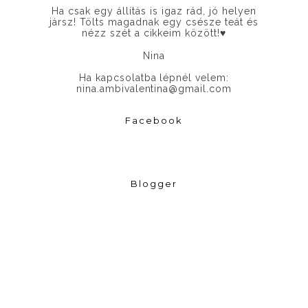
Ha csak egy állítás is igaz rád, jó helyen
jársz! Tölts magadnak egy csésze teát és
nézz szét a cikkeim között!
♥
Nina
Ha kapcsolatba lépnél velem:
nina.ambivalentina@gmail.com
Facebook
Blogger