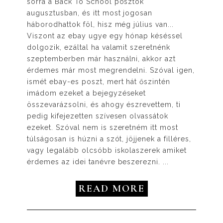
sorra a Back To School posztok
augusztusban, és itt most jogosan
háborodhattok föl, hisz még július van...
Viszont az ebay ugye egy hónap késéssel
dolgozik, ezáltal ha valamit szeretnénk
szeptemberben már használni, akkor azt
érdemes már most megrendelni. Szóval igen,
ismét ebay-es poszt, mert hát őszintén
imádom ezeket a bejegyzéseket
összevarázsolni, és ahogy észrevettem, ti
pedig kifejezetten szívesen olvassátok
ezeket. Szóval nem is szeretném itt most
túlságosan is húzni a szót, jöjjenek a filléres,
vagy legalább olcsóbb iskolaszerek amiket
érdemes az idei tanévre beszerezni. ...
READ MORE