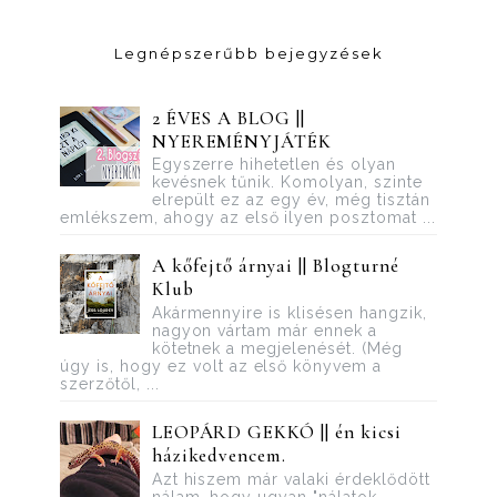
Legnépszerűbb bejegyzések
2 ÉVES A BLOG ||
NYEREMÉNYJÁTÉK
Egyszerre hihetetlen és olyan
kevésnek tűnik. Komolyan, szinte
elrepült ez az egy év, még tisztán
emlékszem, ahogy az első ilyen posztomat ...
A kőfejtő árnyai || Blogturné
Klub
Akármennyire is klisésen hangzik,
nagyon vártam már ennek a
kötetnek a megjelenését. (Még
úgy is, hogy ez volt az első könyvem a
szerzőtől, ...
LEOPÁRD GEKKÓ || én kicsi
házikedvencem.
Azt hiszem már valaki érdeklődött
nálam, hogy ugyan "nálatok