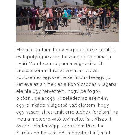
Már alig vártam, hogy végre gép elé kerüljek
és lepötyöghessem beszámoló soraimat a
nyári Mondoconról, amin végre sikerült
unokatesómmal részt vennünk, akivel
közösen és egyszerre kerültünk be egy jó
két éve az animék és a kpop csodás világába.
eleinte úgy terveztem, hogy be fogok
öltözni, de ahogy közeledett az esemény
egyre inkább világossá vált előttem, hogy
egy vasam sincs amit erre tudnék fordítani, na
meg a melegre való tekintettel is... Viszont,
ősszel mindenképp szeretném Riko-t a
Kuroko no Basuke-ből megvalósítani, márt