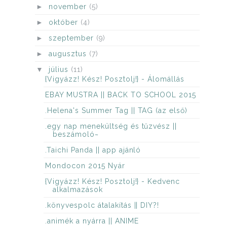
►
november
(5)
►
október
(4)
►
szeptember
(9)
►
augusztus
(7)
▼
július
(11)
{Vigyázz! Kész! Posztolj!} - Álomállás
EBAY MUSTRA || BACK TO SCHOOL 2015
.Helena's Summer Tag || TAG (az első)
.egy nap menekültség és tűzvész ||
beszámoló~
.Taichi Panda || app ajánló
Mondocon 2015 Nyár
{Vigyázz! Kész! Posztolj!} - Kedvenc
alkalmazások
.könyvespolc átalakítás || DIY?!
.animék a nyárra || ANIME