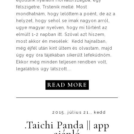
félszigetre, Trstenik mellé. Most
mondhatnám, hogy lelőttem a poént, de az a
helyzet, hogy sehol se írnak nagyon arról,
ugye magyar nyelven, hogy mi történt az
elmúlt 1-2 napban itt. Szóval azt hiszem,
most akkor én mesélek: Kedd hajnalban,
még éjfél után kint ültem és olvastam, majd
úgy egy óra tájékában sikerült lefeküdnöm.
Ekkor még minden teljesen rendben volt,
legalábbis úgy látszott....
READ MORE
2015. július 21., kedd
.Taichi Panda || app
ajánló