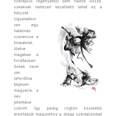
szereplős regényektől sem riadok vissza,
sokaknak nehezen kezelhető lehet ez a
helyzet.
Ugyanakkor
van egy
hatalmas
szerencse a
kínaiaknál,
illetve
magában a
fordításban:
Sokak neve
van
lefordítva
teljesen
magyarra, a
név
jelentése
szerint. Így pedig rögtön közelebb
érezhetjük magunkhoz a drága szereplőinket