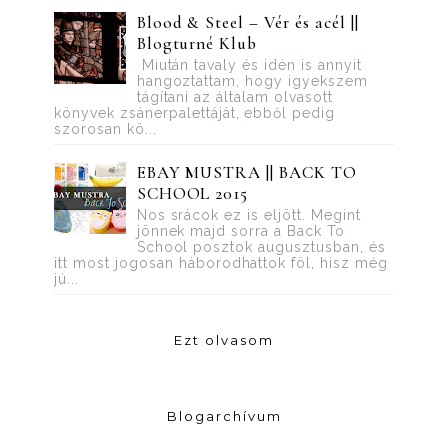
Blood ​& Steel – Vér és acél ||
Blogturné Klub
Miután tavaly és idén is annyit
hangoztattam, hogy igyekszem
tágítani az általam olvasott
könyvek zsánerpalettáját, ebből pedig
szorosan kö...
EBAY MUSTRA || BACK TO
SCHOOL 2015
Nos srácok ez is eljött. Megint
jönnek majd sorra a Back To
School posztok augusztusban, és
itt most jogosan háborodhattok föl, hisz még
jú...
Ezt olvasom
Blogarchívum