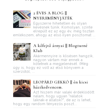
2 ÉVES A BLOG ||
NYEREMÉNYJÁTÉK
Egyszerre hihetetlen és olyan
kevésnek tűnik. Komolyan, szinte
elrepült ez az egy év, még tisztán
emlékszem, ahogy az első ilyen posztomat ...
A kőfejtő árnyai || Blogturné
Klub
Akármennyire is klisésen hangzik,
nagyon vártam már ennek a
kötetnek a megjelenését. (Még
úgy is, hogy ez volt az első könyvem a
szerzőtől, ...
LEOPÁRD GEKKÓ || én kicsi
házikedvencem.
Azt hiszem már valaki érdeklődött
nálam, hogy ugyan "nálatok
laknak-e állatok?", de az is lehet,
hogy egy random tényezős poszt...