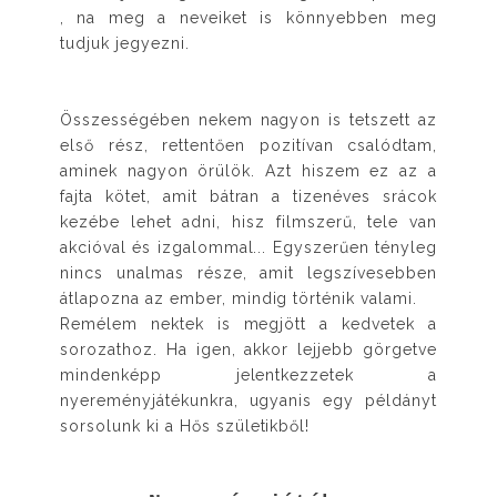
, na meg a neveiket is könnyebben meg
tudjuk jegyezni.
Összességében nekem nagyon is tetszett az
első rész, rettentően pozitívan csalódtam,
aminek nagyon örülök. Azt hiszem ez az a
fajta kötet, amit bátran a tizenéves srácok
kezébe lehet adni, hisz filmszerű, tele van
akcióval és izgalommal... Egyszerűen tényleg
nincs unalmas része, amit legszívesebben
átlapozna az ember, mindig történik valami.
Remélem nektek is megjött a kedvetek a
sorozathoz. Ha igen, akkor lejjebb görgetve
mindenképp jelentkezzetek a
nyereményjátékunkra, ugyanis egy példányt
sorsolunk ki a Hős születikből!