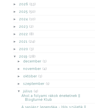
►
2026
(53)
►
2025
(50)
►
2024
(10)
►
2023
(2)
►
2022
(8)
►
2021
(24)
►
2020
(3)
▼
2019
(28)
►
december
(1)
►
november
(4)
►
október
(1)
►
szeptember
(1)
▼
július
(4)
Ahol a folyami rákok énekelnek ||
Blogturné Klub
A sasíjász legendája - Hős születik ||