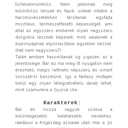
történelmünkhöz. Nem jelennek meg
különböző lények és fajok, sokkal inkább a
harcművészetekhez társítanak egyfajta
misztikus, természetfeletti képességet, ami
által az egyszerű emberek olyan nagyszerű
dolgokra lesznek képesek, mint valakinek a
koponyájának elporlasztása egyetlen kézzel.
(Hát nem nagyszerű?)
Talán amiben hasonlítanak úg yigazán, az a
jelentősége. Bár ez ma még itt nyugaton nem
érezhető, mégis rettnető népszerű és ismert
sorozatról beszélünk, így a fantasy műfaján
belül egy olyan lélegzetvételü darab lehet,
mint számunkra a Gyűrűk Ura.
Karakterek:
Bár én hozzá vagyok szokva a
különlegesebb, keletiesebb nevekhez,
ráadásul a Kőgazdag ázsiaiak után már a 30