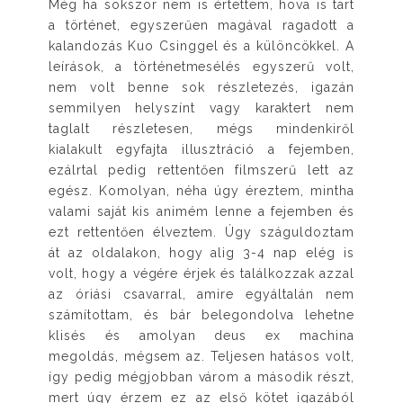
Még ha sokszor nem is értettem, hova is tart
a történet, egyszerűen magával ragadott a
kalandozás Kuo Csinggel és a különcökkel. A
leírások, a történetmesélés egyszerű volt,
nem volt benne sok részletezés, igazán
semmilyen helyszínt vagy karaktert nem
taglalt részletesen, mégs mindenkiről
kialakult egyfajta illusztráció a fejemben,
ezálrtal pedig rettentően filmszerű lett az
egész. Komolyan, néha úgy éreztem, mintha
valami saját kis animém lenne a fejemben és
ezt rettentően élveztem. Úgy száguldoztam
át az oldalakon, hogy alig 3-4 nap elég is
volt, hogy a végére érjek és találkozzak azzal
az óriási csavarral, amire egyáltalán nem
számítottam, és bár belegondolva lehetne
klisés és amolyan deus ex machina
megoldás, mégsem az. Teljesen hatásos volt,
így pedig mégjobban várom a második részt,
mert úgy érzem ez az első kötet igazából