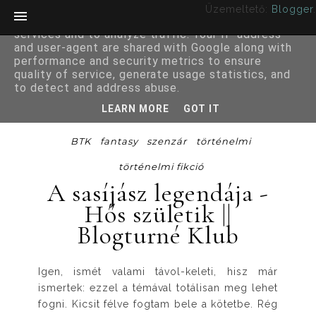
Üzemeltető:
Blogger
.
This site uses cookies from Google to deliver its
services and to analyze traffic. Your IP address
and user-agent are shared with Google along with
performance and security metrics to ensure
quality of service, generate usage statistics, and
to detect and address abuse.
LEARN MORE
GOT IT
BTK
fantasy
szenzár
történelmi
történelmi fikció
A sasíjász legendája -
Hős születik ||
Blogturné Klub
Igen, ismét valami távol-keleti, hisz már
ismertek: ezzel a témával totálisan meg lehet
fogni. Kicsit félve fogtam bele a kötetbe. Rég