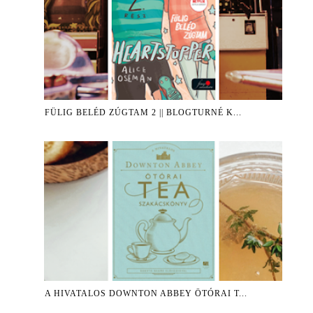
FÜLIG BELÉD ZÚGTAM 2 || BLOGTURNÉ K...
A ​HIVATALOS DOWNTON ABBEY ÖTÓRAI T...