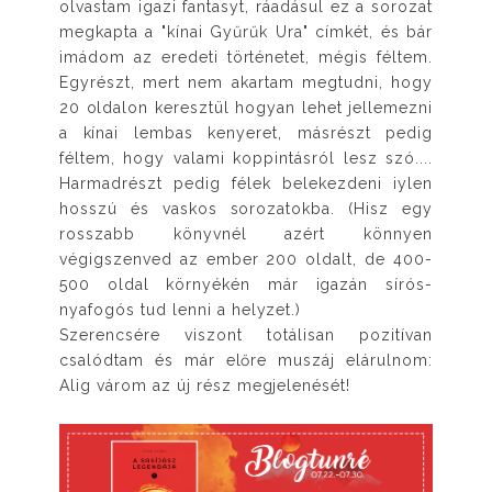
olvastam igazi fantasyt, ráadásul ez a sorozat
megkapta a "kínai Gyűrűk Ura" címkét, és bár
imádom az eredeti történetet, mégis féltem.
Egyrészt, mert nem akartam megtudni, hogy
20 oldalon keresztül hogyan lehet jellemezni
a kínai lembas kenyeret, másrészt pedig
féltem, hogy valami koppintásról lesz szó....
Harmadrészt pedig félek belekezdeni iylen
hosszú és vaskos sorozatokba. (Hisz egy
rosszabb könyvnél azért könnyen
végigszenved az ember 200 oldalt, de 400-
500 oldal környékén már igazán sírós-
nyafogós tud lenni a helyzet.)
Szerencsére viszont totálisan pozitívan
csalódtam és már előre muszáj elárulnom:
Alig várom az új rész megjelenését!