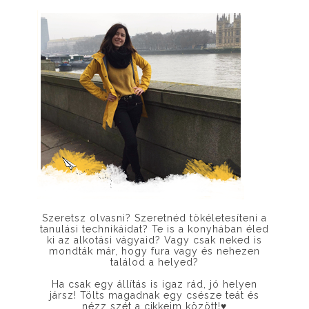
Szeretsz olvasni? Szeretnéd tökéletesíteni a
tanulási technikáidat? Te is a konyhában éled
ki az alkotási vágyaid? Vagy csak neked is
mondták már, hogy fura vagy és nehezen
találod a helyed?
Ha csak egy állítás is igaz rád, jó helyen
jársz! Tölts magadnak egy csésze teát és
nézz szét a cikkeim között!
♥