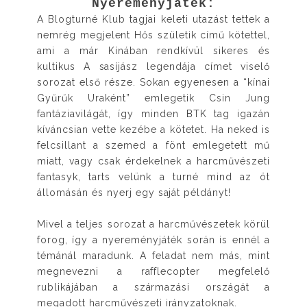
Nyereményjáték:
A Blogturné Klub tagjai keleti utazást tettek a
nemrég megjelent Hős születik című kötettel,
ami a már Kínában rendkívül sikeres és
kultikus A sasíjász legendája címet viselő
sorozat első része. Sokan egyenesen a “kínai
Gyűrűk Uraként” emlegetik Csin Jung
fantáziavilágát, így minden BTK tag igazán
kíváncsian vette kezébe a kötetet. Ha neked is
felcsillant a szemed a fönt emlegetett mű
miatt, vagy csak érdekelnek a harcművészeti
fantasyk, tarts velünk a turné mind az öt
állomásán és nyerj egy saját példányt!
Mivel a teljes sorozat a harcművészetek körül
forog, így a nyereményjáték során is ennél a
témánál maradunk. A feladat nem más, mint
megnevezni a rafflecopter megfelelő
rublikájában a származási országát a
megadott harcművészeti irányzatoknak.