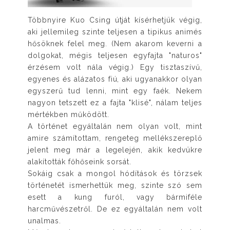
Többnyire Kuo Csing útját kísérhetjük végig,
aki jellemileg szinte teljesen a tipikus animés
hősöknek felel meg. (Nem akarom keverni a
dolgokat, mégis teljesen egyfajta "naturos"
érzésem volt nála végig.) Egy tisztaszívű,
egyenes és alázatos fiú, aki ugyanakkor olyan
egyszerű tud lenni, mint egy faék. Nekem
nagyon tetszett ez a fajta "klisé", nálam teljes
mértékben működött.
A történet egyáltalán nem olyan volt, mint
amire számítottam, rengeteg mellékszereplő
jelent meg már a legelején, akik kedvükre
alakították főhőseink sorsát.
Sokáig csak a mongol hódítások és törzsek
történetét ismerhettük meg, szinte szó sem
esett a kung furól, vagy bármiféle
harcművészetről. De ez egyáltalán nem volt
unalmas.