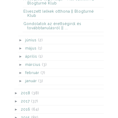
Blogturné Klub
Elveszett lelkek otthona || Blogturné
Klub
Gondolatok az érettségiről és
továbbtanulásról || ...
►
június
(2)
►
május
(1)
►
április
(1)
►
március
(3)
►
február
(7)
►
január
(3)
►
2018
(38)
►
2017
(37)
►
2016
(64)
►
2015
(85)