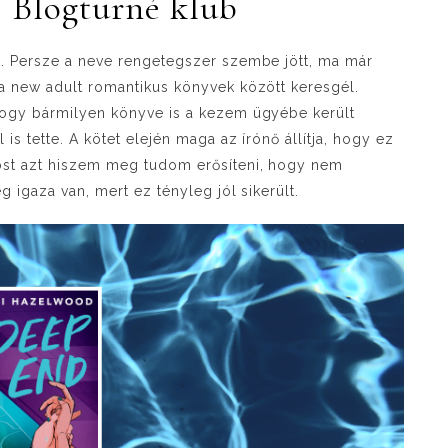
| Blogturné klub
. Persze a neve rengetegszer szembe jött, ma már
a new adult romantikus könyvek között keresgél.
hogy bármilyen könyve is a kezem ügyébe került
is tette. A kötet elején maga az írónő állítja, hogy ez
ost azt hiszem meg tudom erősíteni, hogy nem
g igaza van, mert ez tényleg jól sikerült.