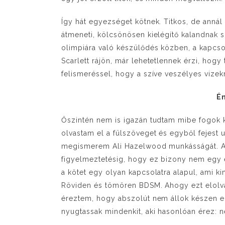
Így hát egyezséget kötnek. Titkos, de anná
átmeneti, kölcsönösen kielégítő kalandnak
olimpiára való készülődés közben, a kapcsol
Scarlett rájön, már lehetetlennek érzi, hog
felismeréssel, hogy a szíve veszélyes vizek
Én
Őszintén nem is igazán tudtam mibe fogok 
olvastam el a fülszöveget és egyből fejest
megismerem Ali Hazelwood munkásságát. Azt
figyelmeztetésig, hogy ez bizony nem egy 
a kötet egy olyan kapcsolatra alapul, ami k
Röviden és tömören BDSM. Ahogy ezt elolvas
éreztem, hogy abszolút nem állok készen e
nyugtassak mindenkit, aki hasonlóan érez: n