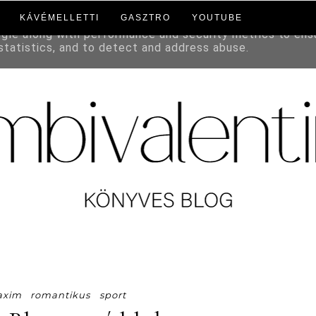
KÁVÉMELLETTI
GASZTRO
YOUTUBE
to deliver its services and to analyze traffic. Your IP a
ogle along with performance and security metrics to ens
 statistics, and to detect and address abuse.
xim
romantikus
sport