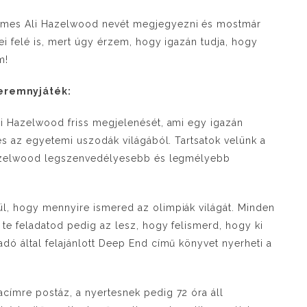
emes Ali Hazelwood nevét megjegyezni és mostmár
ei felé is, mert úgy érzem, hogy igazán tudja, hogy
m!
eremnyjáték:
li Hazelwood friss megjelenését, ami egy igazán
 és az egyetemi uszodák világából. Tartsatok velünk a
 Hazelwood legszenvedélyesebb és legmélyebb
l, hogy mennyire ismered az olimpiák világát. Minden
 te feladatod pedig az lesz, hogy felismerd, hogy ki
dó által felajánlott Deep End című könyvet nyerheti a
címre postáz, a nyertesnek pedig 72 óra áll