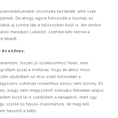
l szenvedélyesebb viszonyba kezdenek, amit csak
 szánnak. De ahogy egyre fokozódik a nyomás az
atuk új szintre lép a hálószobán kívül is. Ám amikor
y távol maradjon Lukastól, szembe kell néznie a
re tévedt…
 és a könyv:
keveredni, hiszen jó szokásomhoz híven, nem
 ugrottam azzal a mottóval, hogy én akkor most
án eljutottam az első oldal környékén a
egyszerű cukimuki romantikus könyv, nem bizony. Ez
inky, avagy nem megszokott szexuális fétiseken alapul.
tam kicsit le is szédültem a kanapéról, mert úgy
gy szürke 50 tipusú olvasmányra, de meg kell
em hasonlít a kettő.