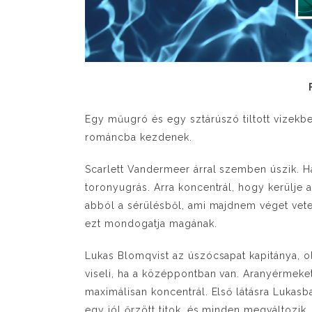
Egy műugró és egy sztárúszó tiltott vizekbe
románcba kezdenek.
Scarlett Vandermeer árral szemben úszik. 
toronyugrás. Arra koncentrál, hogy kerülje 
abból a sérülésből, ami majdnem véget vetett
ezt mondogatja magának.
Lukas Blomqvist az úszócsapat kapitánya, oli
viseli, ha a középpontban van. Aranyérmeke
maximálisan koncentrál. Első látásra Lukasb
egy jól őrzött titok, és minden megváltozik.