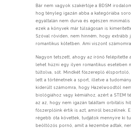
Bár nem vagyok szakértője a BDSM irodalom
hog tényleg igazán abba a kategóriába soro
egyáltalán nem durva és egészen minimális 
ezek a könyvek már túlságosan is kimerítet
Szóval röviden, nem hinném, hogy extrább j
romantikus kötetben. Ami viszont számomra 
Nagyon tetszett, ahogy az írónő felépítette
lehet húzni egy ilyen romantikus esetében 
túltolva, sőt. Mindkét főszereplő élsportoló,
lett a történetnek a sport, illetve a tudomán
kiderült számomra, hogy Hazelwoodtól nem i
biológiához vagy kémiához, azért a STEM t
az az, hogy nem igazán találtam orbitális 
főszerplőink értik is azt, amiről beszélnek.
régebb óta követtek, tudjátok mennyire ki 
beöltözős pornó, amit a kezembe adtak, nem