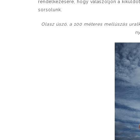
rendelkezésére, hogy válaszoljon a kiküldöt
sorsolunk.
Olasz úszó, a 100 méteres mellúszás ural
ny