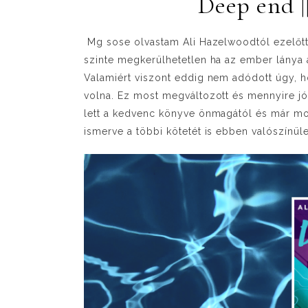
Deep end |
Mg sose olvastam Ali Hazelwoodtól ezelőtt
szinte megkerülhetetlen ha az ember lánya 
Valamiért viszont eddig nem adódott úgy, 
volna. Ez most megváltozott és mennyire jól 
lett a kedvenc könyve önmagától és már m
ismerve a többi kötetét is ebben valószínüle