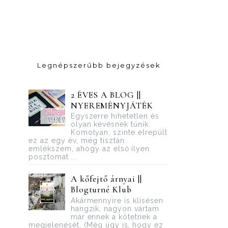
Legnépszerűbb bejegyzések
2 ÉVES A BLOG ||
NYEREMÉNYJÁTÉK
Egyszerre hihetetlen és
olyan kevésnek tűnik.
Komolyan, szinte elrepült
ez az egy év, még tisztán
emlékszem, ahogy az első ilyen
posztomat ...
A kőfejtő árnyai ||
Blogturné Klub
Akármennyire is klisésen
hangzik, nagyon vártam
már ennek a kötetnek a
megjelenését. (Még úgy is, hogy ez