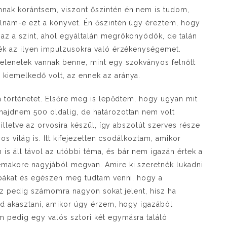
nak korántsem, viszont őszintén én nem is tudom,
lnám-e ezt a könyvet. Én őszintén úgy éreztem, hogy
az a szint, ahol egyáltalán megrökönyödök, de talán
ték az ilyen impulzusokra való érzékenységemet.
elenetek vannak benne, mint egy szokványos felnőtt
kiemelkedő volt, az ennek az aránya.
 a történetet. Elsőre meg is lepődtem, hogy ugyan mit
majdnem 500 oldalig, de határozottan nem volt
 illetve az orvosira készül, így abszolút szerves része
yos világ is. Itt kifejezetten csodálkoztam, amikor
s áll távol az utóbbi téma, és bár nem igazán értek a
émaköre nagyjából megvan. Amire ki szeretnék lukadni
hibákat és egészen meg tudtam venni, hogy a
 Ez pedig számomra nagyon sokat jelent, hisz ha
tud akasztani, amikor úgy érzem, hogy igazából
 pedig egy valós sztori két egymásra találó