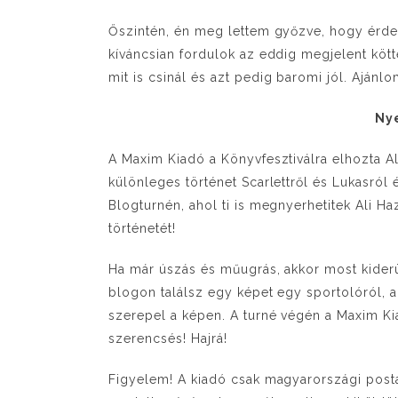
Őszintén, én meg lettem győzve, hogy érd
kíváncsian fordulok az eddig megjelent kött
mit is csinál és azt pedig baromi jól. Ajánlo
Ny
A Maxim Kiadó a Könyvfesztiválra elhozta A
különleges történet Scarlettről és Lukasról
Blogturnén, ahol ti is megnyerhetitek Ali
történetét!
Ha már úszás és műugrás, akkor most kiderü
blogon találsz egy képet egy sportolóról, a
szerepel a képen. A turné végén a Maxim Kia
szerencsés! Hajrá!
Figyelem! A kiadó csak magyarországi posta