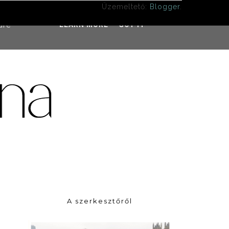
Üzemeltető:
Blogger
.
ddress
ure
LEARN MORE
GOT IT
A szerkesztőről