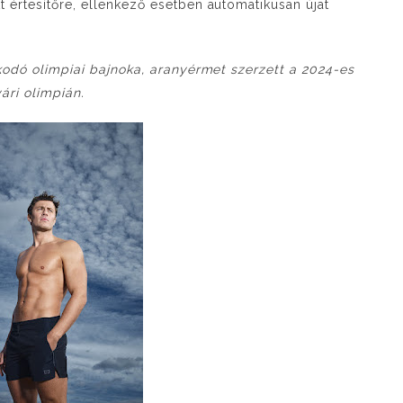
t értesítőre, ellenkező esetben automatikusan újat
kodó olimpiai bajnoka, aranyérmet szerzett a 2024-es
ári olimpián.