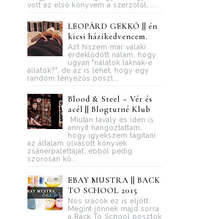
volt az első könyvem a szerzőtől, ...
LEOPÁRD GEKKÓ || én
kicsi házikedvencem.
Azt hiszem már valaki
érdeklődött nálam, hogy
ugyan "nálatok laknak-e
állatok?", de az is lehet, hogy egy
random tényezős poszt...
Blood ​& Steel – Vér és
acél || Blogturné Klub
Miután tavaly és idén is
annyit hangoztattam,
hogy igyekszem tágítani
az általam olvasott könyvek
zsánerpalettáját, ebből pedig
szorosan kö...
EBAY MUSTRA || BACK
TO SCHOOL 2015
Nos srácok ez is eljött.
Megint jönnek majd sorra
a Back To School posztok