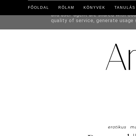
FŐOLDAL
RÓLAM
KÖNYVEK
TANULÁS
This site uses cookies from Google 
and user-agent are shared with Go
quality of service, generate usage
erotikus
ma