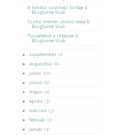
A kandúr szülinapi tortája ||
Blogturné Klub
Szohó mester utolsó teája ||
Blogturné klub
Tüzijátékot a rókának ||
Blogturné Klub
►
szeptember
(2)
►
augusztus
(6)
►
július
(10)
►
június
(5)
►
május
(4)
►
április
(3)
►
március
(3)
►
február
(1)
►
január
(3)