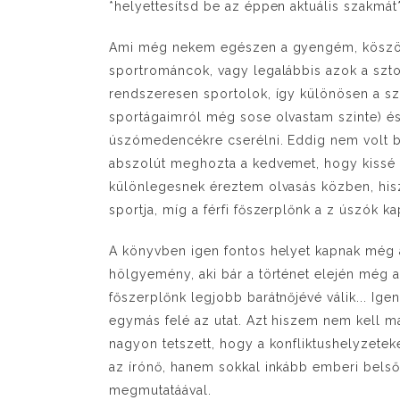
*helyettesítsd be az éppen aktuális szakmá
Ami még nekem egészen a gyengém, köszön
sportrománcok, vagy legalábbis azok a sztor
rendszeresen sportolok, így különösen a szí
sportágaimról még sose olvastam szinte) és
úszómedencékre cserélni. Eddig nem volt 
abszolút meghozta a kedvemet, hogy kissé
különlegesnek éreztem olvasás közben, his
sportja, míg a férfi főszerplőnk a z úszók ka
A könyvben igen fontos helyet kapnak még a 
hölgyemény, aki bár a történet elején még a 
főszerplőnk legjobb barátnőjévé válik... Ig
egymás felé az utat. Azt hiszem nem kell m
nagyon tetszett, hogy a konfliktushelyzete
az írónő, hanem sokkal inkább emberi bels
megmutatáával.