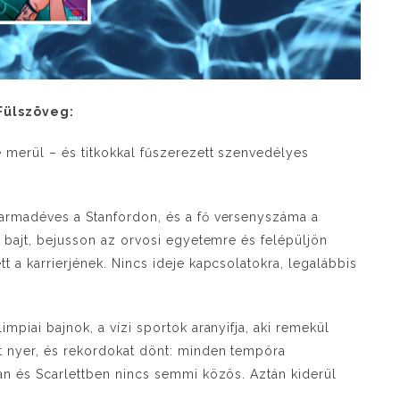
Fülszöveg:
 merül – és titkokkal fűszerezett szenvedélyes
Harmadéves a Stanfordon, és a fő versenyszáma a
a bajt, bejusson az orvosi egyetemre és felépüljön
 a karrierjének. Nincs ideje kapcsolatokra, legalábbis
mpiai bajnok, a vízi sportok aranyifja, aki remekül
t nyer, és rekordokat dönt: minden tempóra
an és Scarlettben nincs semmi közös. Aztán kiderül