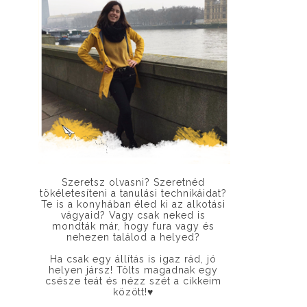
Szeretsz olvasni? Szeretnéd
tökéletesíteni a tanulási technikáidat?
Te is a konyhában éled ki az alkotási
vágyaid? Vagy csak neked is
mondták már, hogy fura vagy és
nehezen találod a helyed?
Ha csak egy állítás is igaz rád, jó
helyen jársz! Tölts magadnak egy
csésze teát és nézz szét a cikkeim
között!
♥