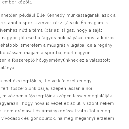
t* ember között.
hetően például Elle Kennedy munkásságának, azok a
ik, ahol a sport szerves részt játszik. Én magam is
vemhez nőtt a téma (bár az isi gaz, hogy a saját
 nagyon jól esett a fagyos hokipályákat most a klóros
behatóbb ismeretem a műugrás világába, de a regény
 beleássam magam a sportba, mert nagyon
zen a főszereplő hölgyeményünknek ez a választott
pitánya.
mellékszerplők is, illetve kifejezetten egy
férfi főszerplőnk párja, szépen lassan a női
en, miközben a főszerplőink szépen lassan megtalálják
agyarázni, hogy hova is vezet ez az út, viszont nekem
ket nem drámával és ármánykodással valósította meg
ő vívódások és gondolatok, na meg megannyi érzelem