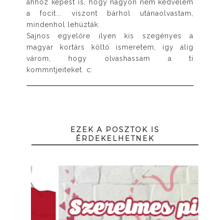
ahhoz képest is, hogy nagyon nem kedvelem
a focit... viszont bárhol utánaolvastam,
mindenhol lehúzták.
Sajnos egyelőre ilyen kis szegényes a
magyar kortárs költő ismeretem, így alig
várom, hogy olvashassam a ti
kommntjeiteket. c:
EZEK A POSZTOK IS
ÉRDEKELHETNEK