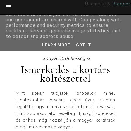
Üzemeltető:
Blogger
.
This site uses cookies from Google to deliver its
services and to analyze traffic. Your IP address
and user-agent are shared with Google along with
performance and security metrics to ensure
quality of service, generate usage statistics, and
to detect and address abuse.
LEARN MORE
GOT IT
könyvesérdekességek
Ismerkedés a kortárs
költészettel
Mint sokan tudjátok, próbálok minél
tudatosabban olvasni, azaz éves szinten
legalább ugyanannyi szépirodalmat olvassak,
mint szórakoztató, esetleg ifjúsági köteteket
és ehhez még hozzá jön a magyar kortársak
megismerésének a vágya.