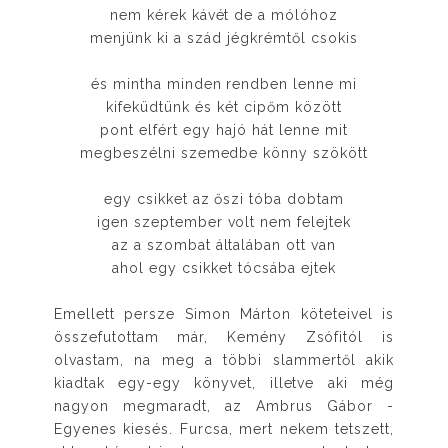
nem kérek kávét de a mólóhoz
menjünk ki a szád jégkrémtől csokis
és mintha minden rendben lenne mi
kifeküdtünk és két cipőm között
pont elfért egy hajó hát lenne mit
megbeszélni szemedbe könny szökött
egy csikket az őszi tóba dobtam
igen szeptember volt nem felejtek
az a szombat általában ott van
ahol egy csikket tócsába ejtek
Emellett persze Simon Márton köteteivel is
összefutottam már, Kemény Zsófitól is
olvastam, na meg a többi slammertől akik
kiadtak egy-egy könyvet, illetve aki még
nagyon megmaradt, az Ambrus Gábor -
Egyenes kiesés. Furcsa, mert nekem tetszett,