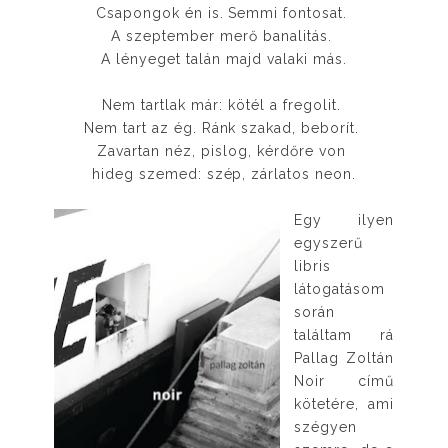
Csapongok én is. Semmi fontosat.
A szeptember merő banalitás.
A lényeget talán majd valaki más.
Nem tartlak már: kötél a fregolit.
Nem tart az ég. Ránk szakad, beborít.
Zavartan néz, pislog, kérdőre von
hideg szemed: szép, zárlatos neon.
Egy ilyen
egyszerű
libris
látogatásom
során
találtam rá
Pallag Zoltán
Noir című
kötetére, ami
szégyen