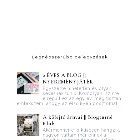
Legnépszerűbb bejegyzések
2 ÉVES A BLOG ||
NYEREMÉNYJÁTÉK
Egyszerre hihetetlen és olyan
kevésnek tűnik. Komolyan, szinte
elrepült ez az egy év, még tisztán
emlékszem, ahogy az első ilyen posztomat ...
A kőfejtő árnyai || Blogturné
Klub
Akármennyire is klisésen hangzik,
nagyon vártam már ennek a