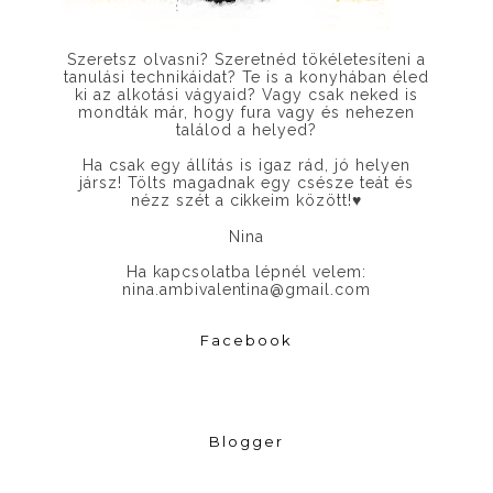
Szeretsz olvasni? Szeretnéd tökéletesíteni a
tanulási technikáidat? Te is a konyhában éled
ki az alkotási vágyaid? Vagy csak neked is
mondták már, hogy fura vagy és nehezen
találod a helyed?
Ha csak egy állítás is igaz rád, jó helyen
jársz! Tölts magadnak egy csésze teát és
nézz szét a cikkeim között!
♥
Nina
Ha kapcsolatba lépnél velem:
nina.ambivalentina@gmail.com
Facebook
Blogger