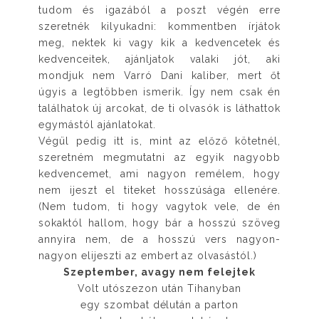
tudom és igazából a poszt végén erre
szeretnék kilyukadni: kommentben írjátok
meg, nektek ki vagy kik a kedvencetek és
kedvenceitek, ajánljatok valaki jót, aki
mondjuk nem Varró Dani kaliber, mert őt
úgyis a legtöbben ismerik. Így nem csak én
találhatok új arcokat, de ti olvasók is láthattok
egymástól ajánlatokat.
Végül pedig itt is, mint az előző kötetnél,
szeretném megmutatni az egyik nagyobb
kedvencemet, ami nagyon remélem, hogy
nem ijeszt el titeket hosszúsága ellenére.
(Nem tudom, ti hogy vagytok vele, de én
sokaktól hallom, hogy bár a hosszú szöveg
annyira nem, de a hosszú vers nagyon-
nagyon elijeszti az embert az olvasástól.)
Szeptember, avagy nem felejtek
Volt utószezon után Tihanyban
egy szombat délután a parton