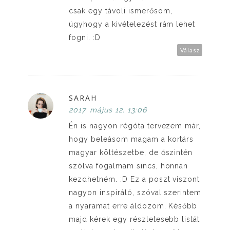
csak egy távoli ismerősöm,
úgyhogy a kivételezést rám lehet
fogni. :D
Válasz
SARAH
2017. május 12. 13:06
Én is nagyon régóta tervezem már,
hogy beleásom magam a kortárs
magyar költészetbe, de őszintén
szólva fogalmam sincs, honnan
kezdhetném. :D Ez a poszt viszont
nagyon inspiráló, szóval szerintem
a nyaramat erre áldozom. Később
majd kérek egy részletesebb listát