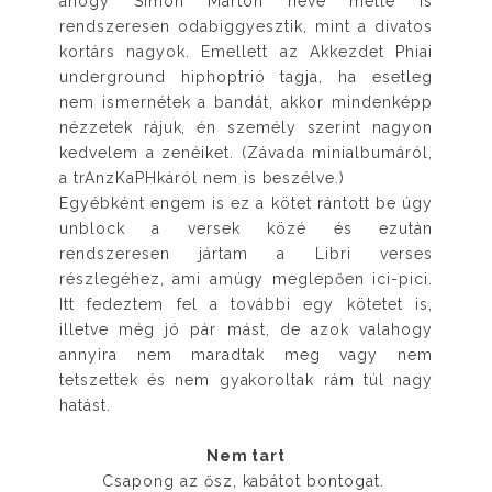
ahogy Simon Márton neve mellé is
rendszeresen odabiggyesztik, mint a divatos
kortárs nagyok. Emellett az Akkezdet Phiai
underground hiphoptrió tagja, ha esetleg
nem ismernétek a bandát, akkor mindenképp
nézzetek rájuk, én személy szerint nagyon
kedvelem a zenéiket. (Závada minialbumáról,
a trAnzKaPHkáról nem is beszélve.)
Egyébként engem is ez a kötet rántott be úgy
unblock a versek közé és ezután
rendszeresen jártam a Libri verses
részlegéhez, ami amúgy meglepően ici-pici.
Itt fedeztem fel a további egy kötetet is,
illetve még jó pár mást, de azok valahogy
annyira nem maradtak meg vagy nem
tetszettek és nem gyakoroltak rám túl nagy
hatást.
Nem tart
Csapong az ősz, kabátot bontogat.