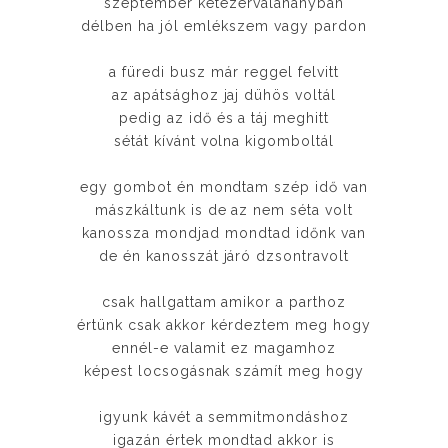
szeptember kétezervalahányban
délben ha jól emlékszem vagy pardon
a füredi busz már reggel felvitt
az apátsághoz jaj dühös voltál
pedig az idő és a táj meghitt
sétát kívánt volna kigomboltál
egy gombot én mondtam szép idő van
mászkáltunk is de az nem séta volt
kanossza mondjad mondtad időnk van
de én kanosszát járó dzsontravolt
csak hallgattam amikor a parthoz
értünk csak akkor kérdeztem meg hogy
ennél-e valamit ez magamhoz
képest locsogásnak számít meg hogy
igyunk kávét a semmitmondáshoz
igazán értek mondtad akkor is