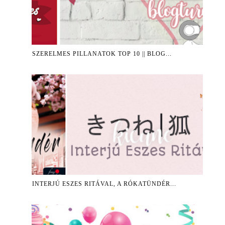
SZERELMES PILLANATOK TOP 10 || BLOG...
INTERJÚ ESZES RITÁVAL, A RÓKATÜNDÉR...