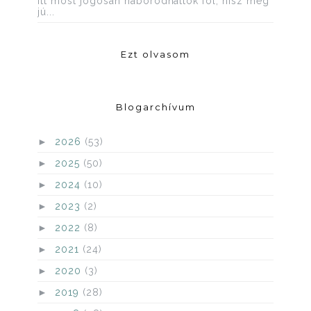
itt most jogosan háborodhattok föl, hisz még
jú...
Ezt olvasom
Blogarchívum
►
2026
(53)
►
2025
(50)
►
2024
(10)
►
2023
(2)
►
2022
(8)
►
2021
(24)
►
2020
(3)
►
2019
(28)