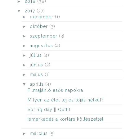
►
2018
(38)
▼
2017
(37)
►
december
(1)
►
október
(3)
►
szeptember
(3)
►
augusztus
(4)
►
július
(4)
►
június
(3)
►
május
(1)
▼
április
(4)
Filmajánló esős napokra
Milyen az élet tej és tojás nélkül?
Spring day || Outfit
Ismerkedés a kortárs költészettel
►
március
(5)