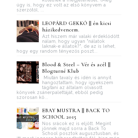
kötetnek a megjelenését. (Még
úgy is, hogy ez volt az első könyvem a
szerzőtől, ...
LEOPÁRD GEKKÓ || én kicsi
házikedvencem.
Azt hiszem már valaki érdeklődött
nálam, hogy ugyan "nálatok
laknak-e állatok?", de az is lehet,
hogy egy random tényezős poszt...
Blood ​& Steel – Vér és acél ||
Blogturné Klub
Miután tavaly és idén is annyit
hangoztattam, hogy igyekszem
tágítani az általam olvasott
könyvek zsánerpalettáját, ebből pedig
szorosan kö...
EBAY MUSTRA || BACK TO
SCHOOL 2015
Nos srácok ez is eljött. Megint
jönnek majd sorra a Back To
School posztok augusztusban, és