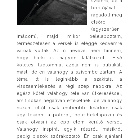
szemre, de a
borítójával
ragadott meg
elsőre
(egyszerűen
imádom), majd mikor belelapoztam,
természetesen a versek is eléggé kedvemre
valóak voltak. Az ő nevével nem hinném,
hogy bárki is nagyon találkozott. Első
kötetes, tudtommal azóta nem is publikált
mást, de én valahogy a szívembe zártam. A
téma itt is leginkább a szakítás, a
visszaemlékezés a régi szép napokra. Az
egész kötet valahogy tele van útkereséssel,
amit sokan negatívan értékelnek, de valahogy
nekem ettől csak emberibb. Imádom csak
úgy lekapni a polcról, bele-belelapozni és
csak olvasni az épp elém kerülő verset.
Valahogy inspirál egyik részről, másikról
pedig piszok szórakoztató. Én csak ajánlani