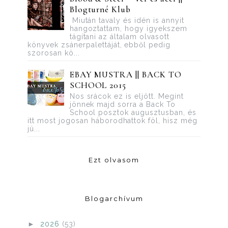
Blogturné Klub
Miután tavaly és idén is annyit
hangoztattam, hogy igyekszem
tágítani az általam olvasott
könyvek zsánerpalettáját, ebből pedig
szorosan kö...
EBAY MUSTRA || BACK TO
SCHOOL 2015
Nos srácok ez is eljött. Megint
jönnek majd sorra a Back To
School posztok augusztusban, és
itt most jogosan háborodhattok föl, hisz még
jú...
Ezt olvasom
Blogarchívum
►
2026
(53)