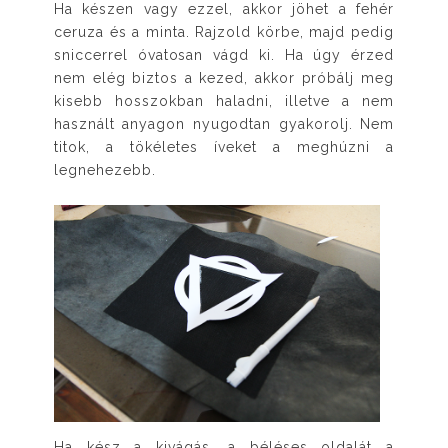
Ha készen vagy ezzel, akkor jöhet a fehér
ceruza és a minta. Rajzold körbe, majd pedig
sniccerrel óvatosan vágd ki. Ha úgy érzed
nem elég biztos a kezed, akkor próbálj meg
kisebb hosszokban haladni, illetve a nem
használt anyagon nyugodtan gyakorolj. Nem
titok, a tökéletes íveket a meghúzni a
legnehezebb.
Ha kész a kivágás, a béléses oldalát a