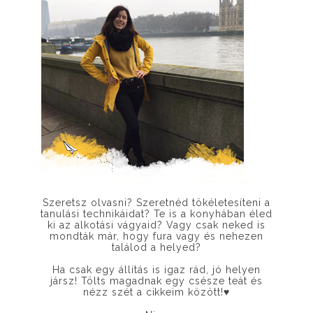
Szeretsz olvasni? Szeretnéd tökéletesíteni a
tanulási technikáidat? Te is a konyhában éled
ki az alkotási vágyaid? Vagy csak neked is
mondták már, hogy fura vagy és nehezen
találod a helyed?
Ha csak egy állítás is igaz rád, jó helyen
jársz! Tölts magadnak egy csésze teát és
nézz szét a cikkeim között!
♥