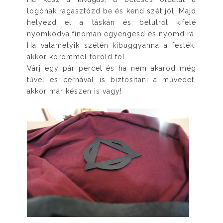
logónak ragasztózd be és kend szét jól. Majd
helyezd el a táskán és belülről kifelé
nyomkodva finoman egyengesd és nyomd rá.
Ha valamelyik szélén kibuggyanna a festék,
akkor körömmel töröld föl.
Várj egy pár percet és ha nem akarod még
tűvel és cérnával is biztosítani a művedet,
akkor már készen is vagy!