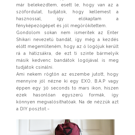
már belekezdtem, esett le, hogy van az a
szófordulat, tudjátok, hogy kellemest a
hasznossal, így előkaptam a
fényképezőgépet és jól megörökítettem.
Gondolom sokan nem ismeritek az Enter
Shikari nevezetű bandát, így még a kezdés
előtt megemlíteném, hogy az ő logójuk került
rá a hátizsákra, de ezt ti szinte bármelyik
másik kedvenc bandátok logójával is meg
tudjátok csinálni.
Ami nekem rögtön az eszembe jutott, hogy
mennyire jól nézne ki egy EXO, B.A.P vagy
éppen egy 30 seconds to mars ikon, hiszen
ezek hasonlóan egyszerű formák, így
könnyen megvalósíthatóak. Na de nézzük azt
a DIY posztot.~