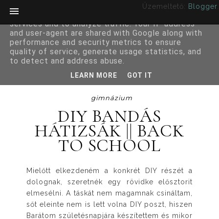
Üzemeltető:
Blogger
.
This site uses cookies from Google to deliver its
services and to analyze traffic. Your IP address
and user-agent are shared with Google along with
performance and security metrics to ensure
quality of service, generate usage statistics, and
to detect and address abuse.
LEARN MORE
GOT IT
gimnázium
DIY BANDÁS
HÁTIZSÁK || BACK
TO SCHOOL
Mielőtt elkezdeném a konkrét DIY részét a
dolognak, szeretnék egy rövidke elősztorit
elmesélni. A táskát nem magamnak csináltam,
sőt eleinte nem is lett volna DIY poszt, hiszen
Barátom születésnapjára készítettem és mikor