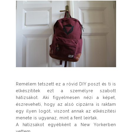
Remélem tetszett ez a rövid DIY poszt és ti is
elkészítitek ezt a személyre szabott
hátizsákot. Aki figyelmesen nézi a képet,
észreveheti, hogy az alsó cipzárra is raktam
egy ilyen logót, viszont annak az elkészítési
menete is ugyanaz, mint a fent leírtak.
A hátizsákot egyébként a New Yorkerben
vettem.