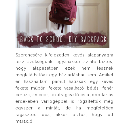
Szerencsére kifejezetten kevés alapanyagra
lesz szükségünk, ugyanakkor szinte biztos,
hogy alapesetben ezek nem lesznek
megtalálhatóak egy háztartásban sem. Amiket
én használtam: pamut hátizsák, egy kevés
fekete műbőr, fekete vasalható bélés, fehér
ceruza, sniccer, textilragasztó és a jobb tartás
érdekében varrógéppel is rögzítettük még
egyszer a mintát, de ha megfelelően
ragasztod oda, akkor biztos, hogy ott
marad.:)