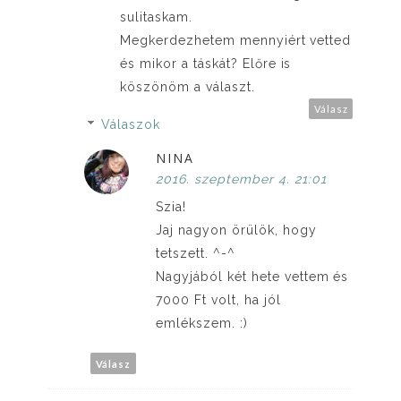
sulitaskam.
Megkerdezhetem mennyiért vetted
és mikor a táskát? Előre is
köszönöm a választ.
Válasz
Válaszok
NINA
2016. szeptember 4. 21:01
Szia!
Jaj nagyon örülök, hogy
tetszett. ^-^
Nagyjából két hete vettem és
7000 Ft volt, ha jól
emlékszem. :)
Válasz