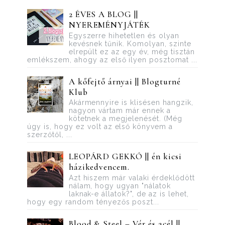
2 ÉVES A BLOG ||
NYEREMÉNYJÁTÉK
Egyszerre hihetetlen és olyan
kevésnek tűnik. Komolyan, szinte
elrepült ez az egy év, még tisztán
emlékszem, ahogy az első ilyen posztomat ...
A kőfejtő árnyai || Blogturné
Klub
Akármennyire is klisésen hangzik,
nagyon vártam már ennek a
kötetnek a megjelenését. (Még
úgy is, hogy ez volt az első könyvem a
szerzőtől, ...
LEOPÁRD GEKKÓ || én kicsi
házikedvencem.
Azt hiszem már valaki érdeklődött
nálam, hogy ugyan "nálatok
laknak-e állatok?", de az is lehet,
hogy egy random tényezős poszt...
Blood ​& Steel – Vér és acél ||