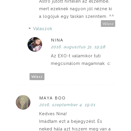
Astro jutott hirtelen az eszembe,
mert ezeknek nagyon jól nézne ki
a logójuk egy táskán szerintem. ^^
Válasz
Válaszok
NINA
2016. augusztus 31. 19:58
Az EXO-t valamikor tuti
megcsinálom magamnak. c:
Válasz
MAYA BOO
2016. szeptember 4. 19:01
Kedves Nina!
Imádtam ezt a bejegyzést. És
neked hála azt hiszem meg van a