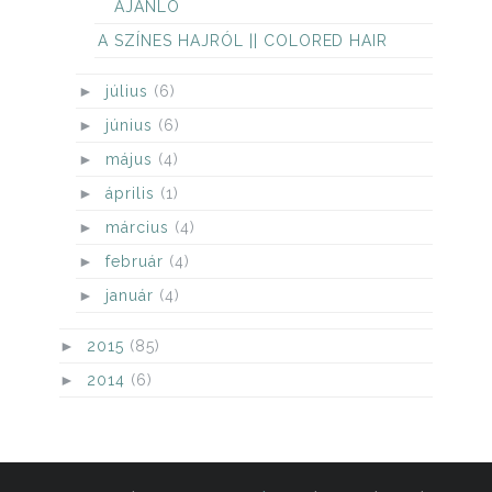
AJÁNLÓ
A SZÍNES HAJRÓL || COLORED HAIR
►
július
(6)
►
június
(6)
►
május
(4)
►
április
(1)
►
március
(4)
►
február
(4)
►
január
(4)
►
2015
(85)
►
2014
(6)