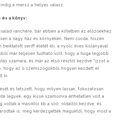
ndig a mersz a helyes válasz.
 és a könyv:
család ranchére, bár ebben a kötetben az előzőekhez
sen a nagy ház és környékén. Nem csoda, hiszen
eiktatott seriff életét éli, a nyolc éves kislányával
kből már teljesen tudható volt, hogy a húga legjobb
stás számára, és már az első résztől kezdve "izzot a
am, hogy az ő szemszögükből hogyan kezdett el
t ki.
sét és tetszett, hogy milyen lassan, fokozatosan
inte legyek, egy kissé számomra érthetetlen volt a
g voltak a másiktól kb a 100. oldaltól kezdve, és
rodtak is, még kérdezgették maguktól, hogy most a