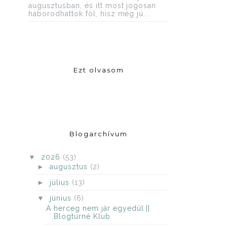
augusztusban, és itt most jogosan
háborodhattok föl, hisz még jú...
Ezt olvasom
Blogarchívum
▼
2026
(53)
►
augusztus
(2)
►
július
(13)
▼
június
(6)
A herceg nem jár egyedül ||
Blogturné Klub