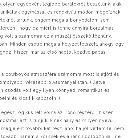
gy olyan egyébként legjobb barátokról beszélünk, akik
unikáltak egymással és rendkívüli módon megbíznak
zeteknél tartunk, engem maga a bonyodalom sem
érezni, hogy ez miért is lenne annyira borzalmas
tség volt a számomra ez a muszáj összeköltöznünk,
ban. Minden esetre maga a helyzet tetszett, ahogy egy
sághoz, hiszen már az első naptól kezdve papás-
t, a cowboyos atmoszféra számomra most is átjött és
komolyabb, véresebb olvasmányai után. (Illetve
n csodás volt egy ilyen könnyed, romantikus és
lni és kicsit kikapcsolni.)
 egész logikus lett volna az írónő részéről, hiszen
mostmár azt is tudjuk, kinek hány és milyen nyevű
megjelent további két rész, ahol ha jól vettem le, nem
 tovább, hanem a környék és a ranch dolgozóival, de