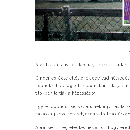
A vadszívű lányt csak ő tudja kézben tartani.
Ginger és Cole eltöltenek egy vad hétvégét 
neonokkal kivilágított kápolnában találják 
titokban tartják a házasságot.
Egyre több időt kényszerülnek egymás társas
házasság kezd veszélyesen valódinak érződ
Apránként megfeledkeznek arról, hogy eredet