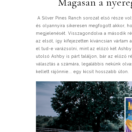
Magasan a nyereg
A Silver Pines Ranch sorozat első része 
és olyannyira sikeresen megfogott akkor, h
megjelenését. Visszagondolva a második ré
az elsőt, így kifejezetten kíváncsian várta
el tud-e varázsolni, mint az előző két Ashby 
utolsó Ashby is párt találjon, bár az előző r
választás a számára, legalábbis nekünk olva
kellett rájönnie... egy kicsit hosszabb úton.