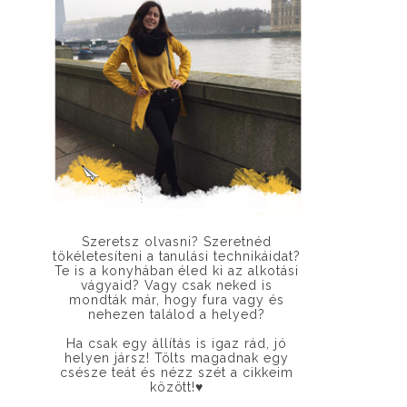
Szeretsz olvasni? Szeretnéd
tökéletesíteni a tanulási technikáidat?
Te is a konyhában éled ki az alkotási
vágyaid? Vagy csak neked is
mondták már, hogy fura vagy és
nehezen találod a helyed?
Ha csak egy állítás is igaz rád, jó
helyen jársz! Tölts magadnak egy
csésze teát és nézz szét a cikkeim
között!
♥