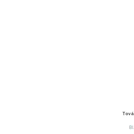
Tová
Bl