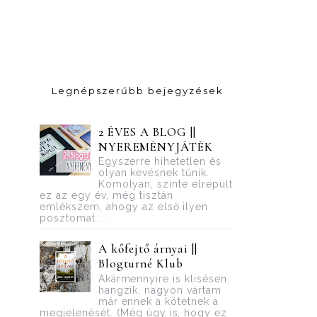
Legnépszerűbb bejegyzések
2 ÉVES A BLOG ||
NYEREMÉNYJÁTÉK
Egyszerre hihetetlen és
olyan kevésnek tűnik.
Komolyan, szinte elrepült
ez az egy év, még tisztán
emlékszem, ahogy az első ilyen
posztomat ...
A kőfejtő árnyai ||
Blogturné Klub
Akármennyire is klisésen
hangzik, nagyon vártam
már ennek a kötetnek a
megjelenését. (Még úgy is, hogy ez