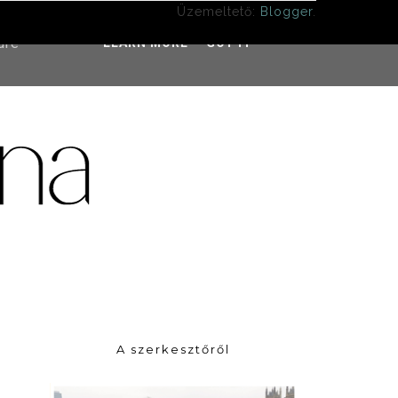
Üzemeltető:
Blogger
.
ddress
ure
LEARN MORE
GOT IT
A szerkesztőről