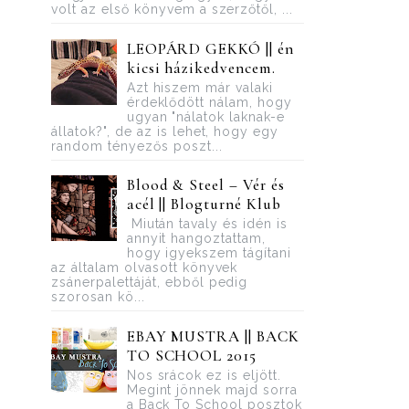
volt az első könyvem a szerzőtől, ...
LEOPÁRD GEKKÓ || én
kicsi házikedvencem.
Azt hiszem már valaki
érdeklődött nálam, hogy
ugyan "nálatok laknak-e
állatok?", de az is lehet, hogy egy
random tényezős poszt...
Blood ​& Steel – Vér és
acél || Blogturné Klub
Miután tavaly és idén is
annyit hangoztattam,
hogy igyekszem tágítani
az általam olvasott könyvek
zsánerpalettáját, ebből pedig
szorosan kö...
EBAY MUSTRA || BACK
TO SCHOOL 2015
Nos srácok ez is eljött.
Megint jönnek majd sorra
a Back To School posztok