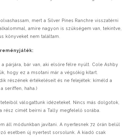
.
olvashassam, mert a Silver Pines Ranchre visszatérni
lkalommal, amire nagyon is szükségem van, tekintve,
s könyveket nem találtam.
reményjáték:
a párjára, bár van, aki elsőre félre nyúlt. Cole Ashby
, hogy ez a msotani már a végsőkig kitart.
k részének értékeléseit és ne felejétek: kíméld a
 seriffen, haha.)
eteiből válogattunk idézeteket. Nincs más dolgotok,
 a rész címét beírni a Tally megfelelő sorába.
m áll módunkban javítani. A nyertesnek 72 órán belül
kező esetben új nyertest sorsolunk. A kiadó csak