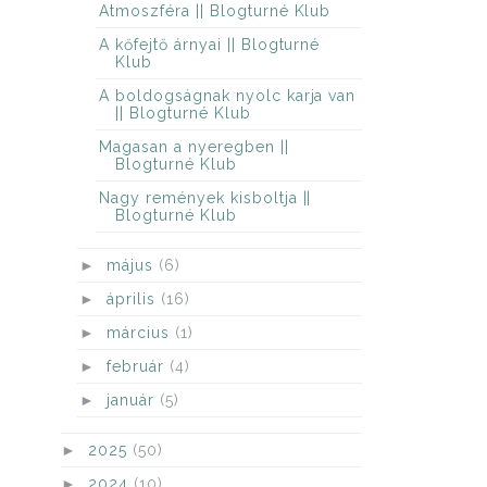
Atmoszféra || Blogturné Klub
A kőfejtő árnyai || Blogturné
Klub
A boldogságnak nyolc karja van
|| Blogturné Klub
Magasan a nyeregben ||
Blogturné Klub
Nagy remények kisboltja ||
Blogturné Klub
►
május
(6)
►
április
(16)
►
március
(1)
►
február
(4)
►
január
(5)
►
2025
(50)
►
2024
(10)