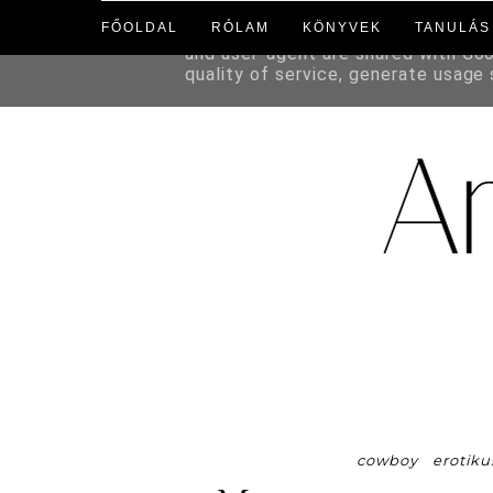
FŐOLDAL
RÓLAM
KÖNYVEK
TANULÁS
This site uses cookies from Google 
and user-agent are shared with Go
quality of service, generate usage
cowboy
erotiku