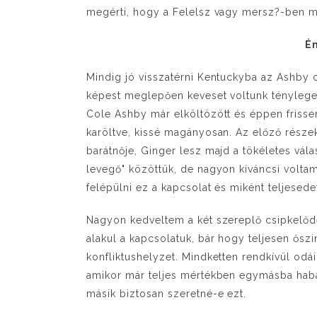
megérti, hogy a Felelsz vagy mersz?-ben mi
Én
Mindig jó visszatérni Kentuckyba az Ashby 
képest meglepően keveset voltunk ténylege
Cole Ashby már elköltözött és éppen frissen b
karöltve, kissé magányosan. Az előző része
barátnője, Ginger lesz majd a tökéletes vála
levegő" közöttük, de nagyon kíváncsi volt
felépülni ez a kapcsolat és miként teljesedet
Nagyon kedveltem a két szereplő csipkelődé
alakul a kapcsolatuk, bár hogy teljesen ősz
konfliktushelyzet. Mindketten rendkívül odái
amikor már teljes mértékben egymásba haba
másik biztosan szeretné-e ezt.