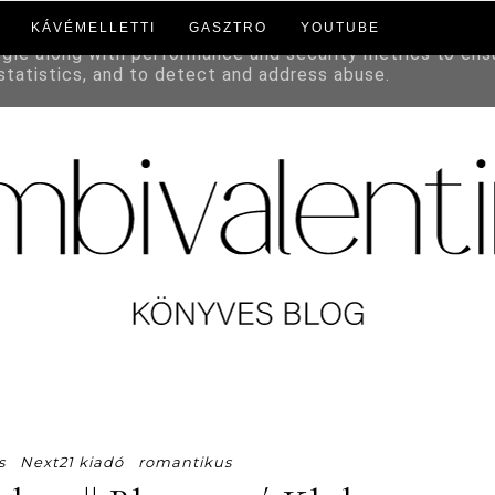
KÁVÉMELLETTI
GASZTRO
YOUTUBE
to deliver its services and to analyze traffic. Your IP a
ogle along with performance and security metrics to ens
 statistics, and to detect and address abuse.
s
Next21 kiadó
romantikus