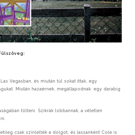
Fülszöveg:
Las Vegasban, és miután túl sokat ittak, egy
magukat. Miután hazaérnek, megállapodnak: egy darabig
ágában tölteni. Szikrák lobbannak, a véletlen
ni.
ileg csak színlelték a dolgot, és lassanként Cole is