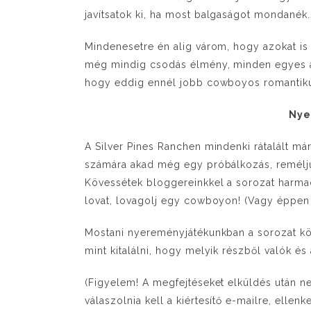
javítsatok ki, ha most balgaságot mondanék
Mindenesetre én alig várom, hogy azokat is 
még mindig csodás élmény, minden egyes a
hogy eddig ennél jobb cowboyos romantiku
Nye
A Silver Pines Ranchen mindenki rátalált már 
számára akad még egy próbálkozás, reméljük
Kövessétek bloggereinkkel a sorozat harmadi
lovat, lovagolj egy cowboyon! (Vagy éppen a
Mostani nyereményjátékunkban a sorozat köt
mint kitalálni, hogy melyik részből valók és
(Figyelem! A megfejtéseket elküldés után ne
válaszolnia kell a kiértesítő e-mailre, ellen