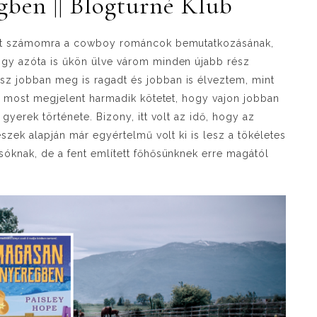
ben || Blogturné Klub
volt számomra a cowboy románcok bemutatkozásának,
ogy azóta is űkön ülve várom minden újabb rész
sz jobban meg is ragadt és jobban is élveztem, mint
m a most megjelent harmadik kötetet, hogy vajon jobban
gyerek története. Bizony, itt volt az idő, hogy az
észek alapján már egyértelmű volt ki is lesz a tökéletes
sóknak, de a fent említett főhősünknek erre magától