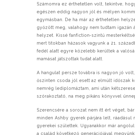
Számomra ez érthetetlen volt, tekintve, ho
egészen eddig nagyon jól és mélyen komm
egymásban. De ha már az érthetetlen hely
győzött meg, valahogy nem tudtam igazán át
helyzet. Kissé fanfiction-szintű mesterkél
mert titokban házasok vagyunk a 21. század
fedél alatt egyre közelebb kerültek a való
mamásat játszottak tudat alatt.
A hangulat persze továbra is nagyon jó vol
őszinten csoda jól esett az elmúlt időszak 
nemrég lediplomáztam, ami után kétszerese
szórakoztató, na meg pikáns könyvvel ünnepe
Szerencsére a sorozat nem itt ért véget, bár
minden Ashby gyerek párjára lelt, ráadásul 
gyerekei születtek. Ugyanakkor már angolul 
a család következő generációjával megyünk