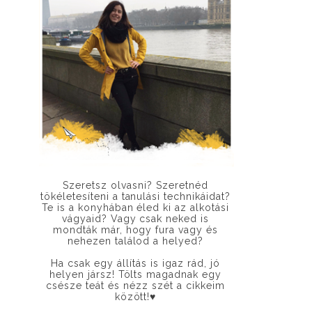
Szeretsz olvasni? Szeretnéd
tökéletesíteni a tanulási technikáidat?
Te is a konyhában éled ki az alkotási
vágyaid? Vagy csak neked is
mondták már, hogy fura vagy és
nehezen találod a helyed?
Ha csak egy állítás is igaz rád, jó
helyen jársz! Tölts magadnak egy
csésze teát és nézz szét a cikkeim
között!
♥