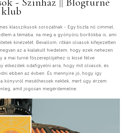
ok - Színház || Blogturné
klub
mes klasszikusok sorozatnak - Egy tiszta nő címmel,
sedtem a témába, na meg a gyönyörű borítókba is, ami
etek kinézetét. Bevallom, ritkán olvasok kifejezetten
 megvan az a kialakult hiedelem, hogy ezek nehezen
 a mai turné főszereplőjéhez is kissé félve
elkezdek odafigyelni arra, hogy mit olvasok, és
dni ebben az évben. És mennyire jó, hogy így
l a könyvről mesélhessek nektek, mert úgy érzem
lenleg, amit jogosan megérdemelne.