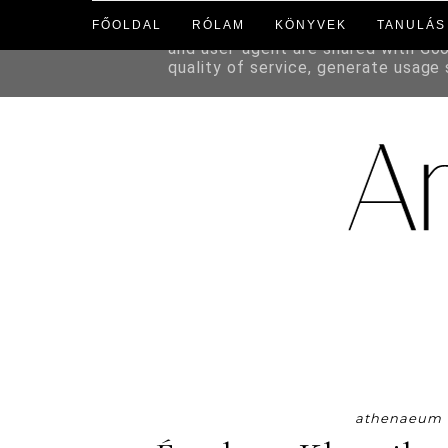
FŐOLDAL
RÓLAM
KÖNYVEK
TANULÁS
This site uses cookies from Google 
and user-agent are shared with Go
quality of service, generate usage
athenaeum