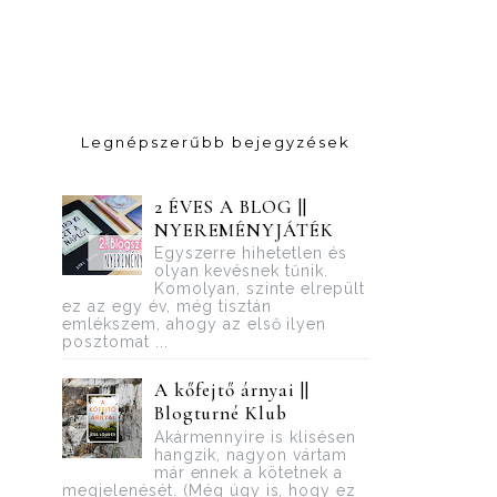
Legnépszerűbb bejegyzések
2 ÉVES A BLOG ||
NYEREMÉNYJÁTÉK
Egyszerre hihetetlen és
olyan kevésnek tűnik.
Komolyan, szinte elrepült
ez az egy év, még tisztán
emlékszem, ahogy az első ilyen
posztomat ...
A kőfejtő árnyai ||
Blogturné Klub
Akármennyire is klisésen
hangzik, nagyon vártam
már ennek a kötetnek a
megjelenését. (Még úgy is, hogy ez