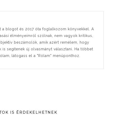
t a blogot és 2017 óta foglalkozom könyvekkel. A
sási élményeimről szólnak, nem vagyok kritikus,
ubjektív beszámolók, amik azért remélem, hogy
s segítenek új olvasmányt választani. Ha többet
rólam, látogass el a "Rólam" menüponthoz.
TOK IS ÉRDEKELHETNEK