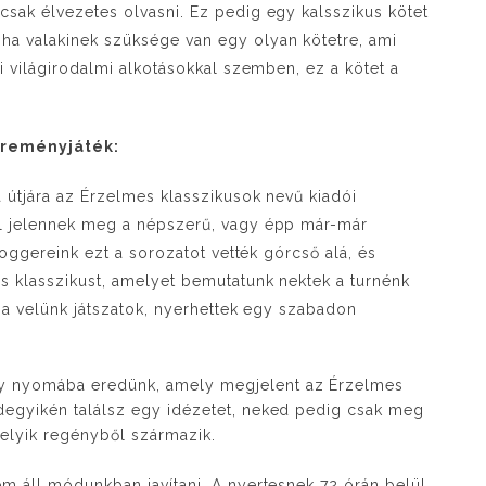
csak élvezetes olvasni. Ez pedig egy kalsszikus kötet
ha valakinek szüksége van egy olyan kötetre, ami
i világirodalmi alkotásokkal szemben, ez a kötet a
reményjáték:
 útjára az Érzelmes klasszikusok nevű kiadói
al jelennek meg a népszerű, vagy épp már-már
loggereink ezt a sorozatot vették górcső alá, és
s klasszikust, amelyet bemutatunk nektek a turnénk
 ha velünk játszatok, nyerhettek egy szabadon
y nyomába eredünk, amely megjelent az Érzelmes
degyikén találsz egy idézetet, neked pedig csak meg
elyik regényből származik.
m áll módunkban javítani. A nyertesnek 72 órán belül