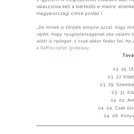
válaszolnia kell a kiértesítő e-mailre, ellen
magyarországi címre postáz.)
„De minek is törődik ennyire azzal, hogy mi
rájött, hogy nyugtalanságának oka valami 
előtt is rejteget, s csak akkor fedez fel, ha 
a Rafflecopter giveaway
Tová
03. 25. U
03. 27. Kita
03. 29. Szembe
03. 31. Ki
04. 02. Am
04. 04. Csak ol
04. 06. Könyv