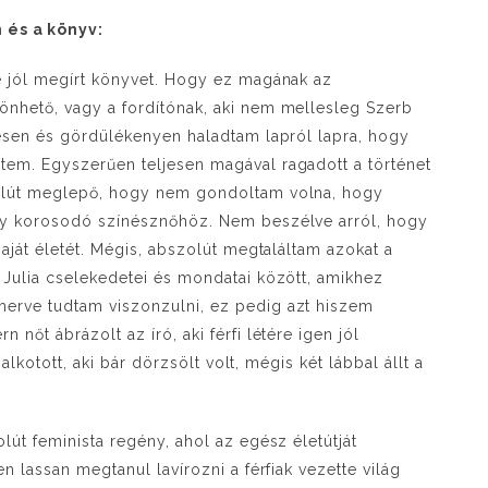
 és a könyv:
e jól megírt könyvet. Hogy ez magának az
nhető, vagy a fordítónak, aki nem mellesleg Szerb
esen és gördülékenyen haladtam lapról lapra, hogy
em. Egyszerűen teljesen magával ragadott a történet
olút meglepő, hogy nem gondoltam volna, hogy
gy korosodó színésznőhöz. Nem beszélve arról, hogy
aját életét. Mégis, abszolút megtaláltam azokat a
Julia cselekedetei és mondatai között, amikhez
erve tudtam viszonzulni, ez pedig azt hiszem
őt ábrázolt az író, aki férfi létére igen jól
alkotott, aki bár dörzsölt volt, mégis két lábbal állt a
út feminista regény, ahol az egész életútját
 lassan megtanul lavírozni a férfiak vezette világ