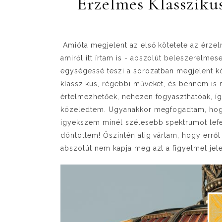
Érzelmes Klasszikus
Amióta megjelent az első kötetete az érzel
amiről itt írtam is - abszolút beleszerelme
egységessé teszi a sorozatban megjelent köt
klasszikus, régebbi műveket, és bennem is
értelmezhetőek, nehezen fogyaszthatóak, így
közeledtem. Ugyanakkor megfogadtam, hogy 
igyekszem minél szélesebb spektrumot lefe
döntöttem! Őszintén alig vártam, hogy errő
abszolút nem kapja meg azt a figyelmet je