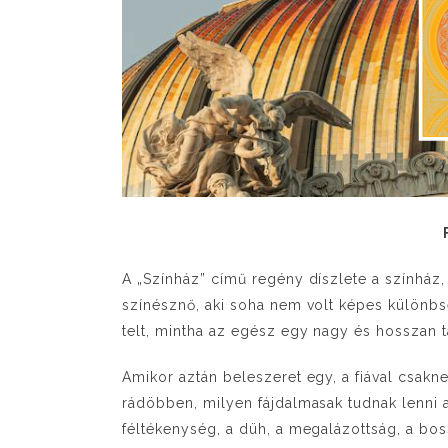
A „Színház” című regény díszlete a színhá
színésznő, aki soha nem volt képes különbség
telt, mintha az egész egy nagy és hosszan ta
Amikor aztán beleszeret egy, a fiával csakn
rádöbben, milyen fájdalmasak tudnak lenni 
féltékenység, a düh, a megalázottság, a bo