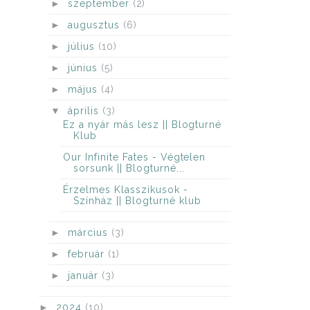
►
szeptember
(2)
►
augusztus
(6)
►
július
(10)
►
június
(5)
►
május
(4)
▼
április
(3)
Ez a nyár más lesz || Blogturné
Klub
Our Infinite Fates - Végtelen
sorsunk || Blogturné...
Érzelmes Klasszikusok -
Színház || Blogturné klub
►
március
(3)
►
február
(1)
►
január
(3)
►
2024
(10)