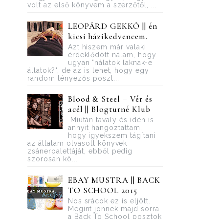
volt az első könyvem a szerzőtől, ...
LEOPÁRD GEKKÓ || én
kicsi házikedvencem.
Azt hiszem már valaki
érdeklődött nálam, hogy
ugyan "nálatok laknak-e
állatok?", de az is lehet, hogy egy
random tényezős poszt...
Blood ​& Steel – Vér és
acél || Blogturné Klub
Miután tavaly és idén is
annyit hangoztattam,
hogy igyekszem tágítani
az általam olvasott könyvek
zsánerpalettáját, ebből pedig
szorosan kö...
EBAY MUSTRA || BACK
TO SCHOOL 2015
Nos srácok ez is eljött.
Megint jönnek majd sorra
a Back To School posztok