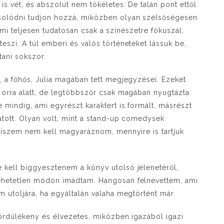
s vét, és abszolút nem tökéletes. De talán pont ettől
solódni tudjon hozzá, miközben olyan szélsőségesen
 ami teljesen tudatosan csak a színészetre fókuszál,
szi. A túl emberi és valós történeteket lássuk be,
tani sokszor.
 a főhős, Julia magában tett megjegyzései. Ezeket
orra alatt, de legtöbbszőr csak magában nyugtázta.
mindig, ami egyrészt karaktert is formált, másrészt
tott. Olyan volt, mint a stand-up comedysek
hiszem nem kell magyaráznom, mennyire is tartjuk
kell biggyesztenem a könyv utolsó jelenetéről,
ehetetlen módon imádtam. Hangosan felnevettem, ami
 utoljára, ha egyáltalán valaha megtörtént már.
gördülékeny és élvezetes, miközben igazából igazi