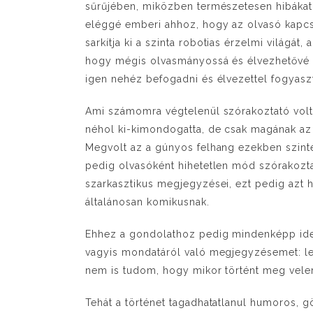
sűrűjében, miközben természetesen hibákat i
eléggé emberi ahhoz, hogy az olvasó kapc
sarkítja ki a szinta robotias érzelmi világát,
hogy mégis olvasmányossá és élvezhetővé te
igen nehéz befogadni és élvezettel fogyasz
Ami számomra végtelenül szórakoztató volt,
néhol ki-kimondogatta, de csak magának az 
Megvolt az a gúnyos felhang ezekben szinte 
pedig olvasóként hihetetlen mód szórakozta
szarkasztikus megjegyzései, ezt pedig azt 
általánosan komikusnak.
Ehhez a gondolathoz pedig mindenképp ide 
vagyis mondatáról való megjegyzésemet: l
nem is tudom, hogy mikor történt meg velem
Tehát a történet tagadhatatlanul humoros, 