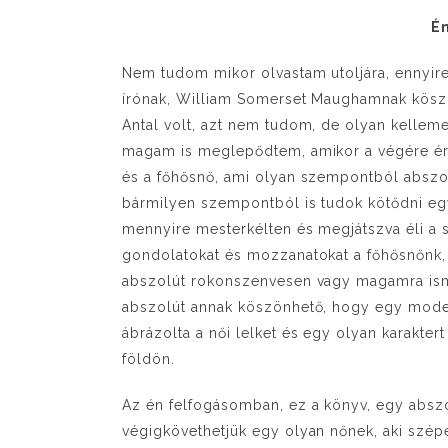
Én
Nem tudom mikor olvastam utoljára, ennyir
írónak, William Somerset Maughamnak köszö
Antal volt, azt nem tudom, de olyan kellem
magam is meglepődtem, amikor a végére ért
és a főhősnő, ami olyan szempontból absz
bármilyen szempontból is tudok kötődni e
mennyire mesterkélten és megjátszva éli a s
gondolatokat és mozzanatokat a főhősnőnk, 
abszolút rokonszenvesen vagy magamra ism
abszolút annak köszönhető, hogy egy modern n
ábrázolta a női lelket és egy olyan karaktert 
földön.
Az én felfogásomban, ez a könyv, egy abszol
végigkövethetjük egy olyan nőnek, aki szépen