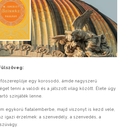
Fülszöveg:
z, főszereplője egy korosodó, ámde nagyszerű
et tenni a valódi és a játszott világ között. Élete úgy
rtó színjáték lenne.
em egykorú fiatalemberbe, majd viszonyt is kezd vele,
az igazi érzelmek: a szenvedély, a szenvedés, a
sszúvágy.