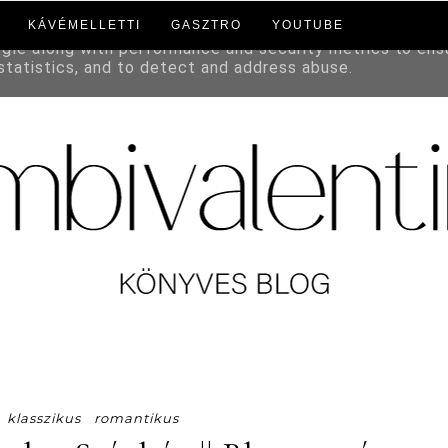
KÁVÉMELLETTI
GASZTRO
YOUTUBE
to deliver its services and to analyze traffic. Your IP a
ogle along with performance and security metrics to ens
 statistics, and to detect and address abuse.
klasszikus
romantikus