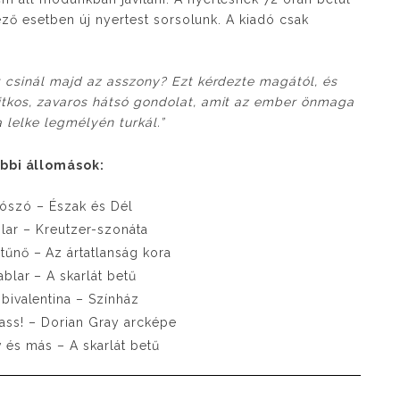
kező esetben új nyertest sorsolunk. A kiadó csak
t csinál majd az asszony? Ezt kérdezte magától, és
titkos, zavaros hátsó gondolat, amit az ember önmaga
a lelke legmélyén turkál.”
bbi állomások:
tószó – Észak és Dél
blar – Kreutzer-szonáta
tűnő – Az ártatlanság kora
tablar – A skarlát betű
bivalentina – Színház
vass! – Dorian Gray arcképe
 és más – A skarlát betű