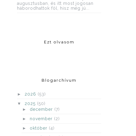
augusztusban, és itt most jogosan
háborodhattok föl, hisz még jú...
Ezt olvasom
Blogarchívum
►
2026
(53)
▼
2025
(50)
►
december
(7)
►
november
(2)
►
október
(4)