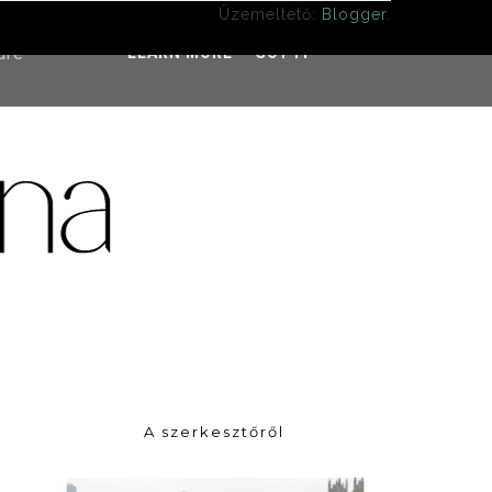
Üzemeltető:
Blogger
.
ddress
ure
LEARN MORE
GOT IT
A szerkesztőről