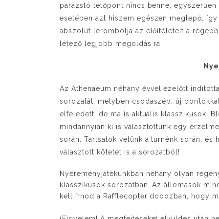
parázsló tetőpont nincs benne, egyszerűen 
esetében azt hiszem egészen meglepő, így 
abszolút lerombolja az előítéleteit a régebb
létező legjobb megoldás rá.
Nye
Az Athenaeum néhány évvel ezelőtt indította
sorozatát, melyben csodaszép, új borítókk
elfeledett, de ma is aktuális klasszikusok. B
mindannyian ki is választottunk egy érzelme
során. Tartsatok velünk a turnénk során, és
választott kötetet is a sorozatból!
Nyereményjátékunkban néhány olyan regén
klasszikusok sorozatban. Az állomások min
kell írnod a Rafflecopter dobozban, hogy m
(Figyelem! A megfejtéseket elküldés után ne