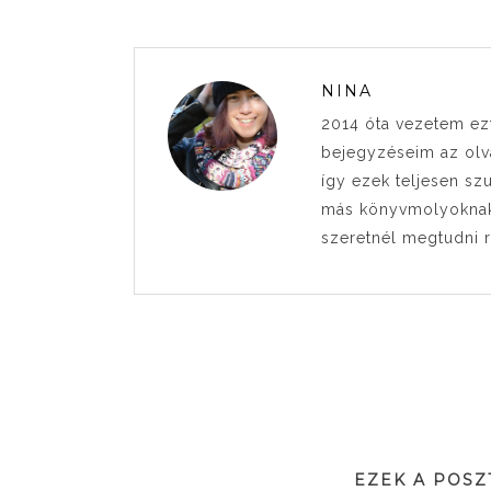
NINA
2014 óta vezetem ez
bejegyzéseim az olva
így ezek teljesen sz
más könyvmolyoknak i
szeretnél megtudni 
EZEK A POSZ