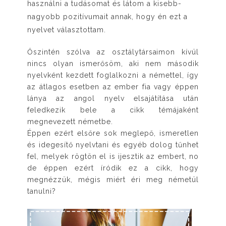
használni a tudásomat és látom a kisebb-
nagyobb pozitívumait annak, hogy én ezt a
nyelvet választottam.
Őszintén szólva az osztálytársaimon kívül
nincs olyan ismerősöm, aki nem második
nyelvként kezdett foglalkozni a némettel, így
az átlagos esetben az ember fia vagy éppen
lánya az angol nyelv elsajátítása után
feledkezik bele a cikk témájaként
megnevezett németbe.
Éppen ezért elsőre sok meglepő, ismeretlen
és idegesítő nyelvtani és egyéb dolog tűnhet
fel, melyek rögtön el is ijesztik az embert, no
de éppen ezért íródik ez a cikk, hogy
megnézzük, mégis miért éri meg németül
tanulni?