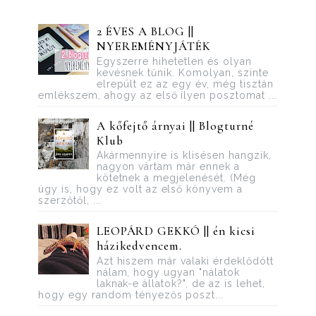
2 ÉVES A BLOG ||
NYEREMÉNYJÁTÉK
Egyszerre hihetetlen és olyan
kevésnek tűnik. Komolyan, szinte
elrepült ez az egy év, még tisztán
emlékszem, ahogy az első ilyen posztomat ...
A kőfejtő árnyai || Blogturné
Klub
Akármennyire is klisésen hangzik,
nagyon vártam már ennek a
kötetnek a megjelenését. (Még
úgy is, hogy ez volt az első könyvem a
szerzőtől, ...
LEOPÁRD GEKKÓ || én kicsi
házikedvencem.
Azt hiszem már valaki érdeklődött
nálam, hogy ugyan "nálatok
laknak-e állatok?", de az is lehet,
hogy egy random tényezős poszt...