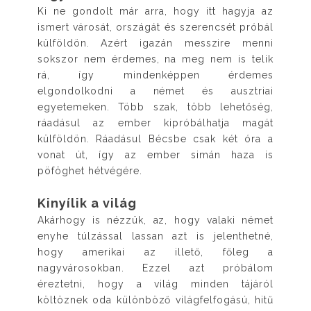
Ki ne gondolt már arra, hogy itt hagyja az
ismert városát, országát és szerencsét próbál
külföldön. Azért igazán messzire menni
sokszor nem érdemes, na meg nem is telik
rá, így mindenképpen érdemes
elgondolkodni a német és ausztriai
egyetemeken. Több szak, több lehetőség,
ráadásul az ember kipróbálhatja magát
külföldön. Ráadásul Bécsbe csak két óra a
vonat út, így az ember simán haza is
pöföghet hétvégére.
Kinyílik a világ
Akárhogy is nézzük, az, hogy valaki német
enyhe túlzással lassan azt is jelenthetné,
hogy amerikai az illető, főleg a
nagyvárosokban. Ezzel azt próbálom
éreztetni, hogy a világ minden tájáról
költöznek oda különböző világfelfogású, hitű