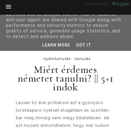
Üzemeltető:
Blogger
.
This site uses cookies from Google to deliver its
services and to analyze traffic. Your IP address
and user-agent are shared with Google along with
performance and security metrics to ensure
quality of service, generate usage statistics, and
to detect and address abuse.
LEARN MORE
GOT IT
nyelvtanulás
tanulás
Miért érdemes
németet tanulni? || 5+1
indok
Lassan tíz éve próbálom ezt a gyönyörű
torokkaparó nyelvet elsajátítani és őszintén,
bár még mindig nem megy tökéletesen, de
azt hiszem elmondhatom, hogy már tudom