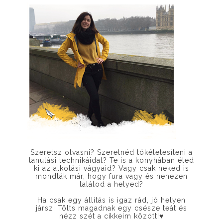
Szeretsz olvasni? Szeretnéd tökéletesíteni a
tanulási technikáidat? Te is a konyhában éled
ki az alkotási vágyaid? Vagy csak neked is
mondták már, hogy fura vagy és nehezen
találod a helyed?
Ha csak egy állítás is igaz rád, jó helyen
jársz! Tölts magadnak egy csésze teát és
nézz szét a cikkeim között!
♥