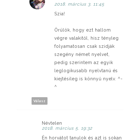
2018. március 3. 11:45
Szia!
Örülök, hogy ezt hallom
végre valakitől, hisz tényleg
folyamatosan csak szidják
szegény német nyelvet,
pedig szerintem az egyik
leglogikusabb nyelvtanú és
kiejtésileg is könnyű nyelv. ^-
^
Válasz
Névtelen
2018. március 5. 19:32
Én horvátot tanulok és azt is sokan