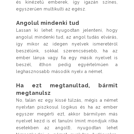
és kinézetű emberek, így igazán színes,
egyszerűen multikulti az egész.
Angolul mindenki tud
Lassan ki lehet nyugodtan jelenteni, hogy
angolul mindenki tud, az angol tudás elvárás,
így mikor az idegen nyelvek ismeretéről
beszélünk, sokkal szerencsésebb, ha az
ember lánya vagy fia egy másik nyelvet is
beszél, itthon pedig egyértelműen a
leghasznosabb második nyelv a német.
Ha ezt megtanultad, bármit
megtanulsz
No, talán ez egy kissé túlzás, mégis a német
nyelvtan piszkosul logikus és ha az ember
egyszer megérti ezt, akkor bármilyen más
nyelvet kezd is el tanulni (mint mondjuk ritka
esetekben az angolt), nyugodtan lehet