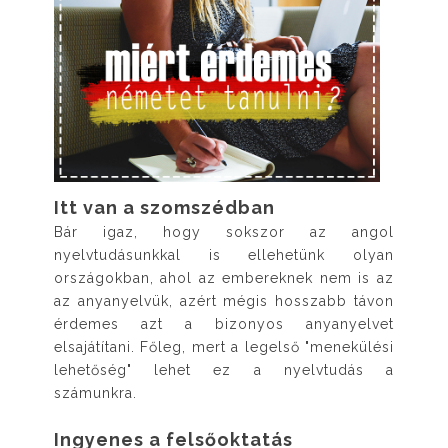
Itt van a szomszédban
Bár igaz, hogy sokszor az angol
nyelvtudásunkkal is ellehetünk olyan
országokban, ahol az embereknek nem is az
az anyanyelvük, azért mégis hosszabb távon
érdemes azt a bizonyos anyanyelvet
elsajátítani. Főleg, mert a legelső "menekülési
lehetőség" lehet ez a nyelvtudás a
számunkra.
Ingyenes a felsőoktatás