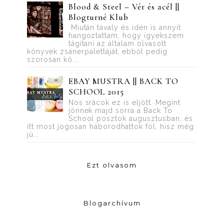
Blood ​& Steel – Vér és acél ||
Blogturné Klub
Miután tavaly és idén is annyit
hangoztattam, hogy igyekszem
tágítani az általam olvasott
könyvek zsánerpalettáját, ebből pedig
szorosan kö...
EBAY MUSTRA || BACK TO
SCHOOL 2015
Nos srácok ez is eljött. Megint
jönnek majd sorra a Back To
School posztok augusztusban, és
itt most jogosan háborodhattok föl, hisz még
jú...
Ezt olvasom
Blogarchívum