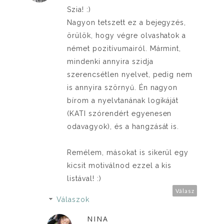
Szia! :)
Nagyon tetszett ez a bejegyzés,
örülök, hogy végre olvashatok a
német pozitívumairól. Mármint,
mindenki annyira szidja
szerencsétlen nyelvet, pedig nem
is annyira szörnyű. Én nagyon
bírom a nyelvtanának logikáját
(KATI szórendért egyenesen
odavagyok), és a hangzását is.
Remélem, másokat is sikerül egy
kicsit motiválnod ezzel a kis
listával! :)
Válasz
Válaszok
NINA