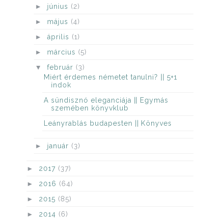
►
június
(2)
►
május
(4)
►
április
(1)
►
március
(5)
▼
február
(3)
Miért érdemes németet tanulni? || 5+1
indok
A sündisznó eleganciája || Egymás
szemében könyvklub
Leányrablás budapesten || Könyves
►
január
(3)
►
2017
(37)
►
2016
(64)
►
2015
(85)
►
2014
(6)