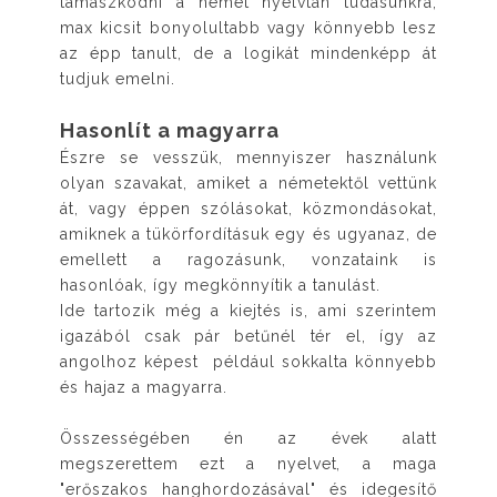
támaszkodni a német nyelvtan tudásunkra,
max kicsit bonyolultabb vagy könnyebb lesz
az épp tanult, de a logikát mindenképp át
tudjuk emelni.
Hasonlít a magyarra
Észre se vesszük, mennyiszer használunk
olyan szavakat, amiket a németektől vettünk
át, vagy éppen szólásokat, közmondásokat,
amiknek a tükörfordításuk egy és ugyanaz, de
emellett a ragozásunk, vonzataink is
hasonlóak, így megkönnyítik a tanulást.
Ide tartozik még a kiejtés is, ami szerintem
igazából csak pár betűnél tér el, így az
angolhoz képest például sokkalta könnyebb
és hajaz a magyarra.
Összességében én az évek alatt
megszerettem ezt a nyelvet, a maga
"erőszakos hanghordozásával" és idegesítő