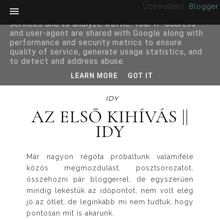
Üzemeltető:
Blogger
.
This site uses cookies from Google to deliver its
services and to analyze traffic. Your IP address
and user-agent are shared with Google along with
performance and security metrics to ensure
quality of service, generate usage statistics, and
to detect and address abuse.
LEARN MORE
GOT IT
IDY
AZ ELSŐ KIHÍVÁS ||
IDY
Már nagyon régóta próbáltunk valamiféle
közös megmozdulást, posztsorozatot,
összehozni pár bloggerrel, de egyszerűen
mindig lekéstük az időpontot, nem volt elég
jó az ötlet, de leginkább mi nem tudtuk, hogy
pontosan mit is akarunk.