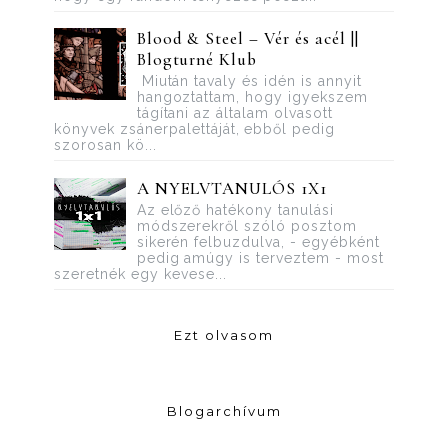
Blood ​& Steel – Vér és acél ||
Blogturné Klub
Miután tavaly és idén is annyit
hangoztattam, hogy igyekszem
tágítani az általam olvasott
könyvek zsánerpalettáját, ebből pedig
szorosan kö...
A NYELVTANULÓS 1X1
Az előző hatékony tanulási
módszerekről szóló posztom
sikerén felbuzdulva, - egyébként
pedig amúgy is terveztem - most
szeretnék egy kevese...
Ezt olvasom
Blogarchívum