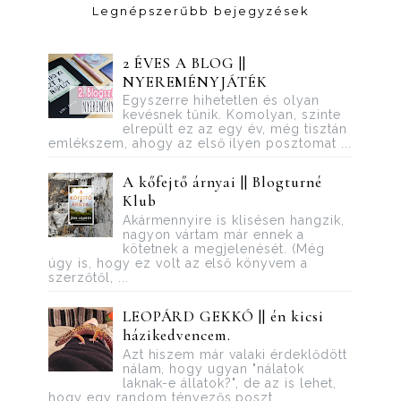
Legnépszerűbb bejegyzések
2 ÉVES A BLOG ||
NYEREMÉNYJÁTÉK
Egyszerre hihetetlen és olyan
kevésnek tűnik. Komolyan, szinte
elrepült ez az egy év, még tisztán
emlékszem, ahogy az első ilyen posztomat ...
A kőfejtő árnyai || Blogturné
Klub
Akármennyire is klisésen hangzik,
nagyon vártam már ennek a
kötetnek a megjelenését. (Még
úgy is, hogy ez volt az első könyvem a
szerzőtől, ...
LEOPÁRD GEKKÓ || én kicsi
házikedvencem.
Azt hiszem már valaki érdeklődött
nálam, hogy ugyan "nálatok
laknak-e állatok?", de az is lehet,
hogy egy random tényezős poszt...