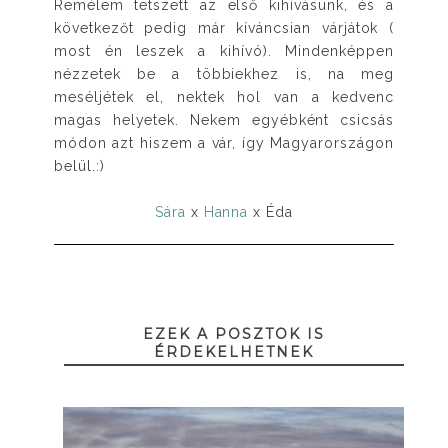
Remélem tetszett az első kihívásunk, és a
következőt pedig már kíváncsian várjátok (
most én leszek a kihívó). Mindenképpen
nézzetek be a többiekhez is, na meg
meséljétek el, nektek hol van a kedvenc
magas helyetek. Nekem egyébként csicsás
módon azt hiszem a vár, így Magyarországon
belül.:)
Sára
x
Hanna
x Éda
EZEK A POSZTOK IS
ÉRDEKELHETNEK