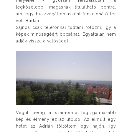
helyeket - gyorsan felszaladtam a
legközelebbi magasnak titulálható pontra,
ami egy buszvégállomásként funkcionáló tér
volt Budán.
Sajnos csak telefonnal tudtam fotózni, így a
képek minőségéért bocsánat. Egyáltalán nem
adják vissza a valóságot.
Végül pedig a számomra legizgalmasabb
kép és élmény ez az utolsó. Az elmúlt egy
hetet az Adrián töltöttem egy hajón, így