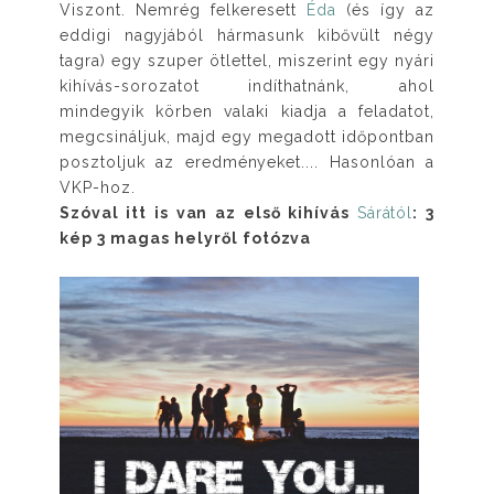
Viszont. Nemrég felkeresett
Éda
(és így az
eddigi nagyjából hármasunk kibővült négy
tagra) egy szuper ötlettel, miszerint egy nyári
kihívás-sorozatot indíthatnánk, ahol
mindegyik körben valaki kiadja a feladatot,
megcsináljuk, majd egy megadott időpontban
posztoljuk az eredményeket.... Hasonlóan a
VKP-hoz.
Szóval itt is van az első kihívás
Sárától
: 3
kép 3 magas helyről fotózva