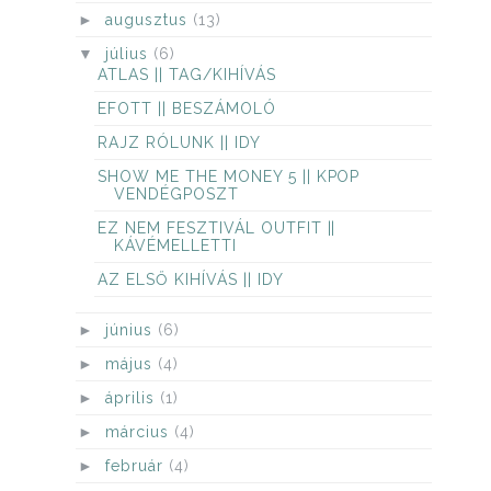
►
augusztus
(13)
▼
július
(6)
ATLAS || TAG/KIHÍVÁS
EFOTT || BESZÁMOLÓ
RAJZ RÓLUNK || IDY
SHOW ME THE MONEY 5 || KPOP
VENDÉGPOSZT
EZ NEM FESZTIVÁL OUTFIT ||
KÁVÉMELLETTI
AZ ELSŐ KIHÍVÁS || IDY
►
június
(6)
►
május
(4)
►
április
(1)
►
március
(4)
►
február
(4)