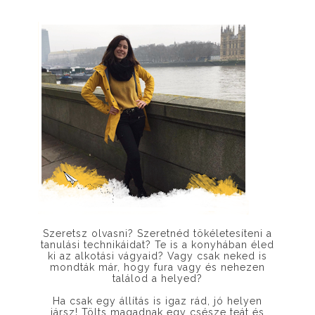
Szeretsz olvasni? Szeretnéd tökéletesíteni a
tanulási technikáidat? Te is a konyhában éled
ki az alkotási vágyaid? Vagy csak neked is
mondták már, hogy fura vagy és nehezen
találod a helyed?
Ha csak egy állítás is igaz rád, jó helyen
jársz! Tölts magadnak egy csésze teát és