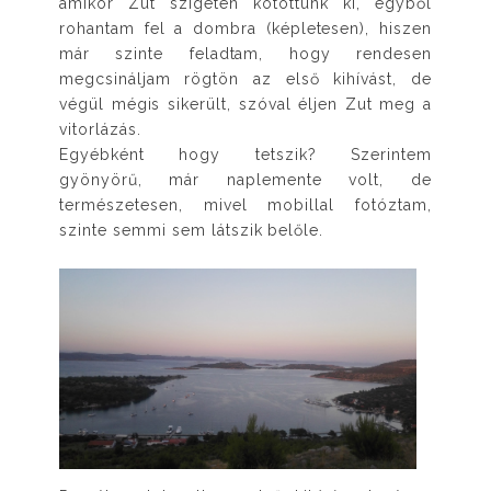
amikor Zut szigetén kötöttünk ki, egyből
rohantam fel a dombra (képletesen), hiszen
már szinte feladtam, hogy rendesen
megcsináljam rögtön az első kihívást, de
végül mégis sikerült, szóval éljen Zut meg a
vitorlázás.
Egyébként hogy tetszik? Szerintem
gyönyörű, már naplemente volt, de
természetesen, mivel mobillal fotóztam,
szinte semmi sem látszik belőle.