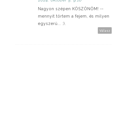
2024. október 5. 9:10
Nagyon szépen KÖSZÖNÖM! --
mennyit törtem a fejem, és milyen
egyszerű... :).
Válasz