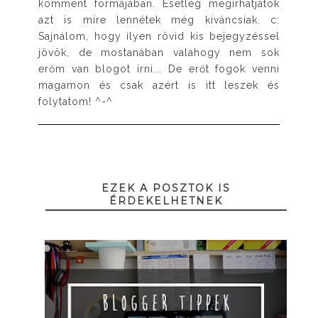
komment formájában. Esetleg megírhatjátok
azt is mire lennétek még kíváncsiak. c:
Sajnálom, hogy ilyen rövid kis bejegyzéssel
jövök, de mostanában valahogy nem sok
erőm van blogot írni... De erőt fogok venni
magamon és csak azért is itt leszek és
folytatom! ^-^
EZEK A POSZTOK IS
ÉRDEKELHETNEK