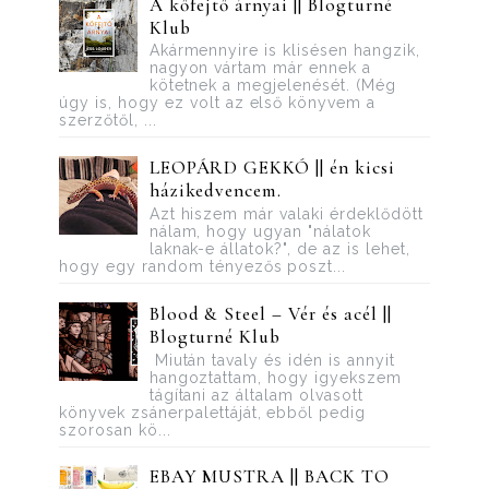
A kőfejtő árnyai || Blogturné
Klub
Akármennyire is klisésen hangzik,
nagyon vártam már ennek a
kötetnek a megjelenését. (Még
úgy is, hogy ez volt az első könyvem a
szerzőtől, ...
LEOPÁRD GEKKÓ || én kicsi
házikedvencem.
Azt hiszem már valaki érdeklődött
nálam, hogy ugyan "nálatok
laknak-e állatok?", de az is lehet,
hogy egy random tényezős poszt...
Blood ​& Steel – Vér és acél ||
Blogturné Klub
Miután tavaly és idén is annyit
hangoztattam, hogy igyekszem
tágítani az általam olvasott
könyvek zsánerpalettáját, ebből pedig
szorosan kö...
EBAY MUSTRA || BACK TO