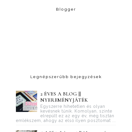
Blogger
Legnépszerűbb bejegyzések
2 ÉVES A BLOG ||
NYEREMÉNYJÁTÉK
Egyszerre hihetetlen és olyan
kevésnek tűnik. Komolyan, szinte
elrepült ez az egy év, még tisztán
emlékszem, ahogy az első ilyen posztomat ...