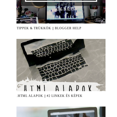
TIPPEK & TRÜKKÖK || BLOGGER HELP
.HTML ALAPOK || #2 LINKEK ÉS KÉPEK