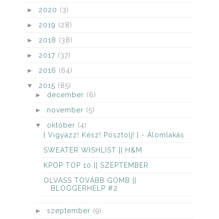
►
2020
(3)
►
2019
(28)
►
2018
(38)
►
2017
(37)
►
2016
(64)
▼
2015
(85)
►
december
(6)
►
november
(5)
▼
október
(4)
{ Vigyázz! Kész! Posztolj! } - Álomlakás
SWEATER WISHLIST || H&M
KPOP TOP 10 || SZEPTEMBER
OLVASS TOVÁBB GOMB ||
BLOGGERHELP #2
►
szeptember
(9)