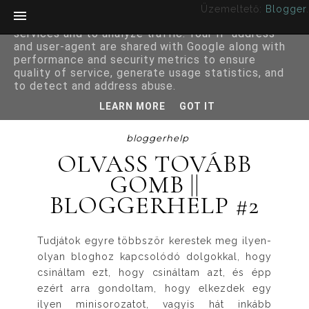
Üzemeltető:
Blogger
.
This site uses cookies from Google to deliver its
services and to analyze traffic. Your IP address
and user-agent are shared with Google along with
performance and security metrics to ensure
quality of service, generate usage statistics, and
to detect and address abuse.
LEARN MORE
GOT IT
bloggerhelp
OLVASS TOVÁBB
GOMB ||
BLOGGERHELP #2
Tudjátok egyre többször kerestek meg ilyen-
olyan bloghoz kapcsolódó dolgokkal, hogy
csináltam ezt, hogy csináltam azt, és épp
ezért arra gondoltam, hogy elkezdek egy
ilyen minisorozatot, vagyis hát inkább