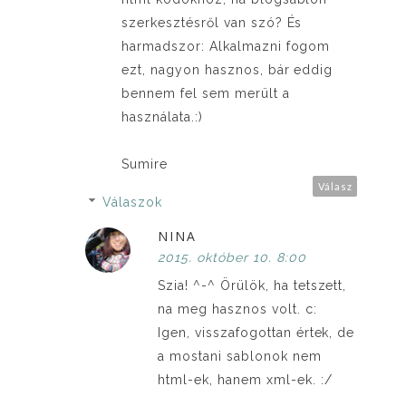
szerkesztésről van szó? És
harmadszor: Alkalmazni fogom
ezt, nagyon hasznos, bár eddig
bennem fel sem merült a
használata.:)
Sumire
Válasz
Válaszok
NINA
2015. október 10. 8:00
Szia! ^-^ Örülök, ha tetszett,
na meg hasznos volt. c:
Igen, visszafogottan értek, de
a mostani sablonok nem
html-ek, hanem xml-ek. :/