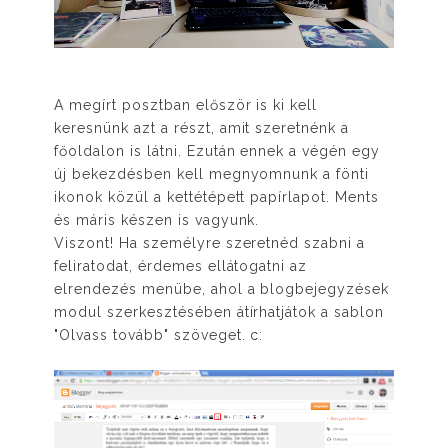
A megírt posztban először is ki kell
keresnünk azt a részt, amit szeretnénk a
főoldalon is látni. Ezután ennek a végén egy
új bekezdésben kell megnyomnunk a fönti
ikonok közül a kettétépett papírlapot. Ments
és máris készen is vagyunk.
Viszont! Ha személyre szeretnéd szabni a
feliratodat, érdemes ellátogatni az
elrendezés menübe, ahol a blogbejegyzések
modul szerkesztésében átírhatjátok a sablon
"Olvass tovább" szöveget. c: