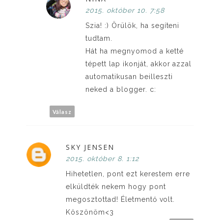
2015. október 10. 7:58
Szia! :) Örülök, ha segíteni
tudtam.
Hát ha megnyomod a ketté
tépett lap ikonját, akkor azzal
automatikusan beilleszti
neked a blogger. c:
Válasz
SKY JENSEN
2015. október 8. 1:12
Hihetetlen, pont ezt kerestem erre
elküldték nekem hogy pont
megosztottad! Életmentő volt.
Köszönöm<3