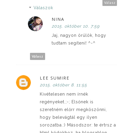
Válasz
Válaszok
NINA
2015. október 10. 7:59
Jaj, nagyon örülök, hogy
tudtam segíteni! ^-^
Válasz
LEE SUMIRE
2015. október 8. 11:55
Kivételesen nem írnék
regényeket.;-; Elsőnek is
szeretném előrr megköszönni,
hogy belevágtál egy ilyen
sorozatba.:) Másodszor: te értrsz a
html kódokhoz, ha blogsablon