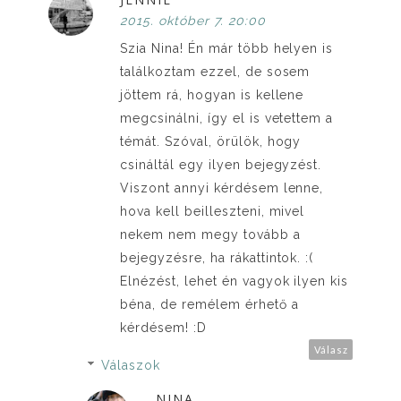
2015. október 7. 20:00
Szia Nina! Én már több helyen is
találkoztam ezzel, de sosem
jöttem rá, hogyan is kellene
megcsinálni, így el is vetettem a
témát. Szóval, örülök, hogy
csináltál egy ilyen bejegyzést.
Viszont annyi kérdésem lenne,
hova kell beilleszteni, mivel
nekem nem megy tovább a
bejegyzésre, ha rákattintok. :(
Elnézést, lehet én vagyok ilyen kis
béna, de remélem érhető a
kérdésem! :D
Válasz
Válaszok
NINA