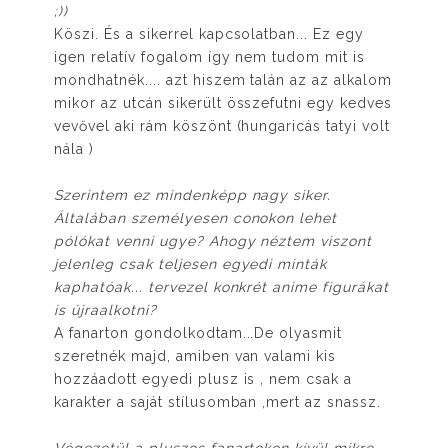
;))
Köszi. És a sikerrel kapcsolatban... Ez egy
igen relatív fogalom így nem tudom mit is
mondhatnék.... azt hiszem talán az az alkalom
mikor az utcán sikerült összefutni egy kedves
vevővel aki rám köszönt (hungaricás tatyi volt
nála )
Szerintem ez mindenképp nagy siker.
Általában személyesen conokon lehet
pólókat venni ugye? Ahogy néztem viszont
jelenleg csak teljesen egyedi minták
kaphatóak... tervezel konkrét anime figurákat
is újraalkotni?
A fanarton gondolkodtam...De olyasmit
szeretnék majd, amiben van valami kis
hozzáadott egyedi plusz is , nem csak a
karakter a saját stílusomban ,mert az snassz.
Végezetül a pluszos fanartokon kívül mikre