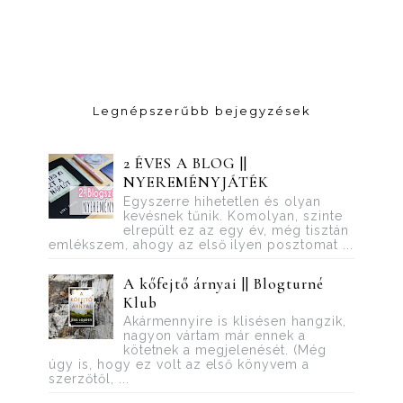
Legnépszerűbb bejegyzések
2 ÉVES A BLOG ||
NYEREMÉNYJÁTÉK
Egyszerre hihetetlen és olyan
kevésnek tűnik. Komolyan, szinte
elrepült ez az egy év, még tisztán
emlékszem, ahogy az első ilyen posztomat ...
A kőfejtő árnyai || Blogturné
Klub
Akármennyire is klisésen hangzik,
nagyon vártam már ennek a
kötetnek a megjelenését. (Még
úgy is, hogy ez volt az első könyvem a
szerzőtől, ...