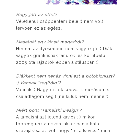
Hogy jött az ötlet?
Véletlenül csöppentem bele :) nem volt
tervben ez az egész.
Mesélnél egy kicsit magadról?
Hmmm az ilyesmiben nem vagyok jó :) Diák
vagyok grafikusnak tanulok ,és körülbelül
2005 óta rajzolok ebben a stílusban :)
Diákként nem nehéz vinni ezt a pólóbizniszt?
:) Vannak "segítőid"?
Vannak :) Nagyon sok kedves ismerősöm s
családtagom segít ,nélkülük nem menne :)
Miért pont "Tamaishi Design"?
A tamaishi azt jelenti kavics :') mikor
töprengtünk a néven ,akkoriban a Kata
szavajárása az volt hogy "mi a kavics " mi a