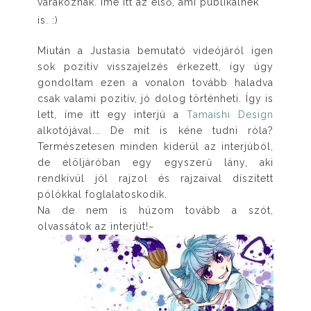
várakoznak. Íme itt az első, ami publikálnék
is. :)
Miután a Justasia bemutató videójáról igen
sok pozitív visszajelzés érkezett, így úgy
gondoltam ezen a vonalon tovább haladva
csak valami pozitív, jó dolog történheti. Így is
lett, íme itt egy interjú a
Tamaishi Design
alkotójával... De mit is kéne tudni róla?
Természetesen minden kiderül az interjúból,
de elöljáróban egy egyszerű lány, aki
rendkívül jól rajzol és rajzaival díszített
pólókkal foglalatoskodik.
Na de nem is húzom tovább a szót,
olvassátok az interjút!~