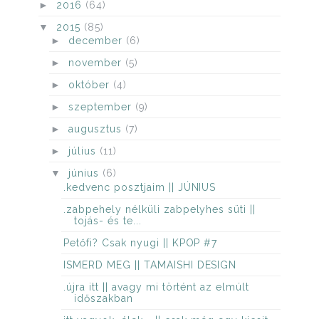
►
2016
(64)
▼
2015
(85)
►
december
(6)
►
november
(5)
►
október
(4)
►
szeptember
(9)
►
augusztus
(7)
►
július
(11)
▼
június
(6)
.kedvenc posztjaim || JÚNIUS
.zabpehely nélküli zabpelyhes süti ||
tojás- és te...
Petőfi? Csak nyugi || KPOP #7
ISMERD MEG || TAMAISHI DESIGN
.újra itt || avagy mi történt az elmúlt
időszakban