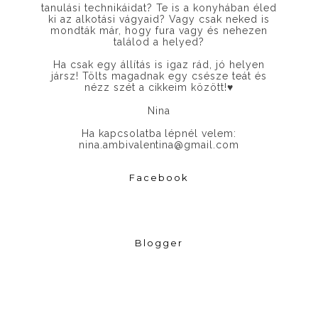
tanulási technikáidat? Te is a konyhában éled
ki az alkotási vágyaid? Vagy csak neked is
mondták már, hogy fura vagy és nehezen
találod a helyed?
Ha csak egy állítás is igaz rád, jó helyen
jársz! Tölts magadnak egy csésze teát és
nézz szét a cikkeim között!
♥
Nina
Ha kapcsolatba lépnél velem:
nina.ambivalentina@gmail.com
Facebook
Blogger