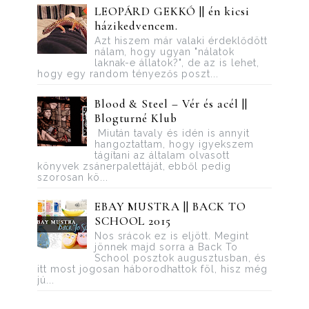
LEOPÁRD GEKKÓ || én kicsi
házikedvencem.
Azt hiszem már valaki érdeklődött
nálam, hogy ugyan "nálatok
laknak-e állatok?", de az is lehet,
hogy egy random tényezős poszt...
Blood ​& Steel – Vér és acél ||
Blogturné Klub
Miután tavaly és idén is annyit
hangoztattam, hogy igyekszem
tágítani az általam olvasott
könyvek zsánerpalettáját, ebből pedig
szorosan kö...
EBAY MUSTRA || BACK TO
SCHOOL 2015
Nos srácok ez is eljött. Megint
jönnek majd sorra a Back To
School posztok augusztusban, és
itt most jogosan háborodhattok föl, hisz még
jú...