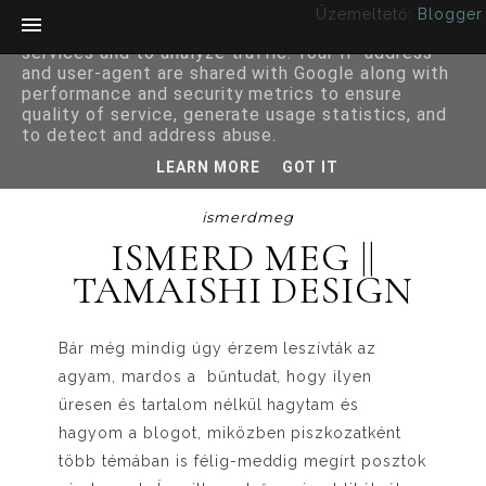
Üzemeltető:
Blogger
.
This site uses cookies from Google to deliver its
services and to analyze traffic. Your IP address
and user-agent are shared with Google along with
performance and security metrics to ensure
quality of service, generate usage statistics, and
to detect and address abuse.
LEARN MORE
GOT IT
ismerdmeg
ISMERD MEG ||
TAMAISHI DESIGN
Bár még mindig úgy érzem leszívták az
agyam, mardos a bűntudat, hogy ilyen
üresen és tartalom nélkül hagytam és
hagyom a blogot, miközben piszkozatként
több témában is félig-meddig megírt posztok