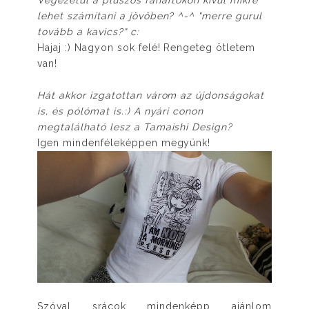
lehet számítani a jövőben? ^-^ "merre gurul
tovább a kavics?" c:
Hajaj :) Nagyon sok felé! Rengeteg ötletem
van!
Hát akkor izgatottan várom az újdonságokat
is, és pólómat is.:) A nyári conon
megtalálható lesz a Tamaishi Design?
Igen mindenféleképpen megyünk!
Szóval srácok mindenképp ajánlom