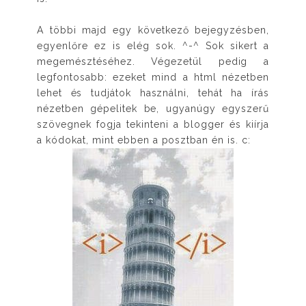
A többi majd egy következő bejegyzésben,
egyenlőre ez is elég sok. ^-^ Sok sikert a
megemésztéséhez. Végezetül pedig a
legfontosabb: ezeket mind a html nézetben
lehet és tudjátok használni, tehát ha írás
nézetben gépelitek be, ugyanúgy egyszerű
szövegnek fogja tekinteni a blogger és kiírja
a kódokat, mint ebben a posztban én is. c: