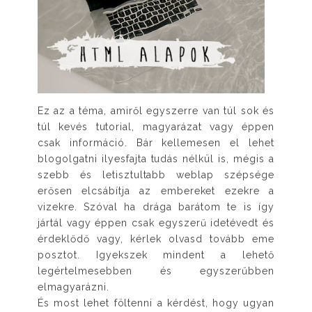
Ez az a téma, amiről egyszerre van túl sok és
túl kevés tutorial, magyarázat vagy éppen
csak információ. Bár kellemesen el lehet
blogolgatni ilyesfajta tudás nélkül is, mégis a
szebb és letisztultabb weblap szépsége
erősen elcsábítja az embereket ezekre a
vizekre. Szóval ha drága barátom te is így
jártál vagy éppen csak egyszerű idetévedt és
érdeklődő vagy, kérlek olvasd tovább eme
posztot. Igyekszek mindent a lehető
legértelmesebben és egyszerűbben
elmagyarázni.
És most lehet föltenni a kérdést, hogy ugyan