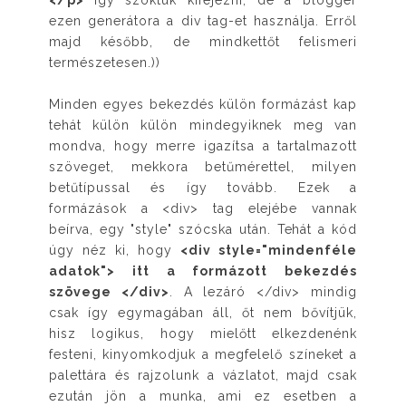
</p>
így szoktuk kifejezni, de a blogger
ezen generátora a div tag-et használja. Erről
majd később, de mindkettőt felismeri
természetesen.))
Minden egyes bekezdés külön formázást kap
tehát külön külön mindegyiknek meg van
mondva, hogy merre igazítsa a tartalmazott
szöveget, mekkora betűmérettel, milyen
betűtípussal és így tovább. Ezek a
formázások a <div> tag elejébe vannak
beírva, egy "style" szócska után. Tehát a kód
úgy néz ki, hogy
<div style="mindenféle
adatok"> itt a formázott bekezdés
szövege </div>
. A lezáró </div> mindig
csak így egymagában áll, őt nem bővítjük,
hisz logikus, hogy mielőtt elkezdenénk
festeni, kinyomkodjuk a megfelelő színeket a
palettára és rajzolunk a vázlatot, majd csak
ezután jön a munka, ami ez esetben a