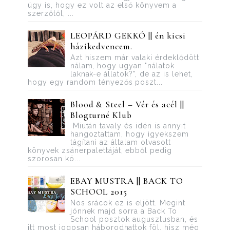
úgy is, hogy ez volt az első könyvem a
szerzőtől, ...
LEOPÁRD GEKKÓ || én kicsi
házikedvencem.
Azt hiszem már valaki érdeklődött
nálam, hogy ugyan "nálatok
laknak-e állatok?", de az is lehet,
hogy egy random tényezős poszt...
Blood ​& Steel – Vér és acél ||
Blogturné Klub
Miután tavaly és idén is annyit
hangoztattam, hogy igyekszem
tágítani az általam olvasott
könyvek zsánerpalettáját, ebből pedig
szorosan kö...
EBAY MUSTRA || BACK TO
SCHOOL 2015
Nos srácok ez is eljött. Megint
jönnek majd sorra a Back To
School posztok augusztusban, és
itt most jogosan háborodhattok föl, hisz még