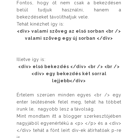
Fontos, hogy őt nem csak a bekezdésen
belül tudjuk használni, hanem a
bekezdéseket távolíthatjuk vele.
Tehát kinézhet így is:
<div> valami szöveg az első sorban <br />
valami szöveg egy új sorban </div>
Illetve így is:
<div> első bekezdés </div> <br /> <br />
<div> egy bekezdés két sorral
lejjebb</div>
Értelem szerűen minden egyes <br /> egy
enter leütésének felel meg, tehát ha többet
írunk le, nagyobb lesz a távolság.
Mint mondtam itt a blogger szerkesztőjében
nagyjából egyenértékű a <p> </p> és a <div>
</div> tehát a fönt leírt div-ek átírhatóak p-re
is.