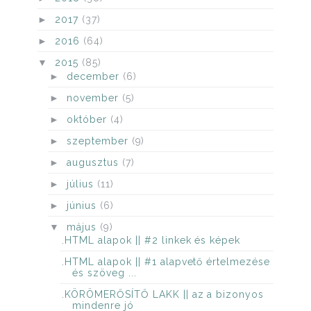
►
2017
(37)
►
2016
(64)
▼
2015
(85)
►
december
(6)
►
november
(5)
►
október
(4)
►
szeptember
(9)
►
augusztus
(7)
►
július
(11)
►
június
(6)
▼
május
(9)
.HTML alapok || #2 linkek és képek
.HTML alapok || #1 alapvető értelmezése
és szöveg ...
.KÖRÖMERŐSÍTŐ LAKK || az a bizonyos
mindenre jó