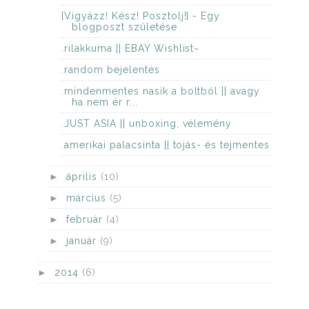
{Vigyázz! Kész! Posztolj!} - Egy
blogposzt születése
.rilakkuma || EBAY Wishlist~
.random bejelentés
.mindenmentes nasik a boltból || avagy
ha nem ér r...
.JUST ASIA || unboxing, vélemény
.amerikai palacsinta || tojás- és tejmentes
►
április
(10)
►
március
(5)
►
február
(4)
►
január
(9)
►
2014
(6)