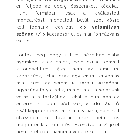
én följebb az eddig összerakott kódokat.
Html formában csak a kiválasztott
mondatrészt, mondatott, betűt, szót közre
kell fognunk, egy-egy
<i> valamilyen
szöveg </i>
kacsacsőrrel és már formázva is
van. c:
Fontos még, hogy a html nézetben hiába
nyomkodjuk az entert, nem csinál semmit
különösebben, főleg nem azt ami mi
szeretnénk, tehát csak egy enter lenyomás
miatt nem fog semmi új sorban kezdődni,
ugyanúgy folytatódik, mintha hozzá se értünk
volna a billentyűhöz. Tehát a html-ben az
enterre is külön kód van, a
<br />
. Ő
kiváltképp érdekes, hisz nincs párja, nem kell
elkezdeni se lezárni, csak beírni és
megtörténik a sortörés. Ezenkívül a / jelet
nem az elejére, hanem a végére kell írni.