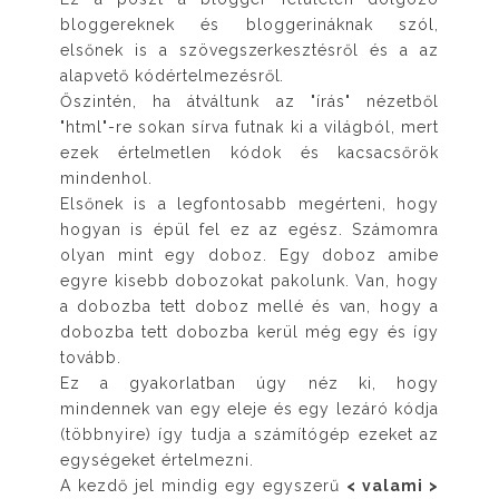
bloggereknek és bloggerináknak szól,
elsőnek is a szövegszerkesztésről és a az
alapvető kódértelmezésről.
Őszintén, ha átváltunk az "írás" nézetből
"html"-re sokan sírva futnak ki a világból, mert
ezek értelmetlen kódok és kacsacsőrök
mindenhol.
Elsőnek is a legfontosabb megérteni, hogy
hogyan is épül fel ez az egész. Számomra
olyan mint egy doboz. Egy doboz amibe
egyre kisebb dobozokat pakolunk. Van, hogy
a dobozba tett doboz mellé és van, hogy a
dobozba tett dobozba kerül még egy és így
tovább.
Ez a gyakorlatban úgy néz ki, hogy
mindennek van egy eleje és egy lezáró kódja
(többnyire) így tudja a számítógép ezeket az
egységeket értelmezni.
A kezdő jel mindig egy egyszerű
< valami >