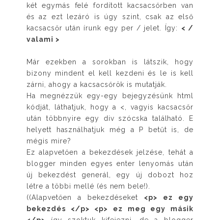
két egymás felé fordított kacsacsőrben van
és az ezt lezáró is úgy szint, csak az első
kacsacsőr után írunk egy per / jelet. Így:
< /
valami >
Már ezekben a sorokban is látszik, hogy
bizony mindent el kell kezdeni és le is kell
zárni, ahogy a kacsacsőrök is mutatják.
Ha megnézzük egy-egy bejegyzésünk html
kódját, láthatjuk, hogy a <, vagyis kacsacsőr
után többnyire egy div szócska található. E
helyett használhatjuk még a P betűt is, de
mégis mire?
Ez alapvetően a bekezdések jelzése, tehát a
blogger minden egyes enter lenyomás után
új bekezdést generál, egy új dobozt hoz
létre a többi mellé (és nem bele!).
((Alapvetően a bekezdéseket
<p> ez egy
bekezdés </p> <p> ez meg egy másik