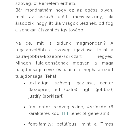
szöveg. c: Remélem érthető.
Bár mondhatnám hogy ez az egész olyan,
mint az esküvő előtti menyasszony, aki
áradozik, hogy itt lila virágok lesznek, ott fog
a zenekar játszani és így tovább.
Na de, mit is tudunk megmondani? A
legalapvetőbb a szöveg igazítása, tehát a
balra-jobbra-középre-sorkizárt négyes.
Minden tulajdonságnak megvan a maga
tulajdonsági neve és utána a meghatározott
tulajdonsága. Tehát:
text-align: szöveg igazítása, center
(középre), left (balra), right (jobbra),
justify (sorkizárt)
font-color: szöveg színe, #színkód (6
karakteres kód,
ITT
lehet pl generálni)
font-family: betűtípus, mint a Times