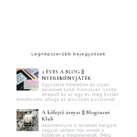
Legnépszerűbb bejegyzések
2 ÉVES A BLOG ||
NYEREMÉNYJÁTÉK
Egyszerre hihetetlen és olyan
kevésnek tűnik. Komolyan, szinte
elrepült ez az egy év, még tisztán
emlékszem, ahogy az első ilyen posztomat ...
A kőfejtő árnyai || Blogturné
Klub
Akármennyire is klisésen hangzik,
nagyon vártam már ennek a
kötetnek a megjelenését. (Még