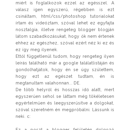
miért is foglalkozok ezzel az egésszel. A
válasz igen egyszerű, régebben is ezt
csináltam, html/css/photoshop tutorialokat
írtam és videóztam, szóval lehet ez egyfajta
nosztalgia, illetve rengeteg blogger blogján
látom szabadkozásukat, hogy ők nem értenek
ehhez az egészhez, szóval ezért néz ki ez és
ez így meg ilyenek.
Ettől függetlenül tudom, hogy rengeteg ilyen
leírás található már a google találatlistáján és
gondolhatjátok, hogy én se úgy születtem,
hogy ezt az egészet tudtam, én is
megtanultam valahonnan... DE.
De több helyről és hosszas idő alatt, mert
egyszerűen sehol se láttam még tökéletesen
egyértelműen és leegyszerűsítve a dolgokat,
szóval szeretném én megpróbálni. Lássunk is
neki. c:
Ez a poszt a blogger felületén dolgozó