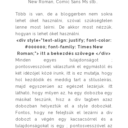
New Roman, Comic Sans Ms stb..
Több is van, de a bloggerben nem sokra
lehet őket használni, szóval szükségtelen
lenne most leírni. De akkor most nézzük,
hogyan is lehet őket használni.
<div style="text-align: justify; font-color:
#000000; font-family: Times New
Roman;"> itt a bekezdés szövege </div>
Minden egyes tulajdonságot ;
pontosvesszővel választunk el egymástól és
két idézőjel közé írunk, itt is ez mutatja, hogy
hol kezdődik és meddig tart a stílusleírás,
majd egyszerűen az egészet lezárjuk. itt
látható, hogy milyen az, ha egy dobozba egy
másikat teszünk, hisz a div tagben azaz
dobozban helyeztük el a style dobozkát.
Fontos, hogy ne felejtsük el lezárni a div
dobozt a végén egy kacsacsőrrel és a
tulajdonságokat is egy ; pontosvesszővel az