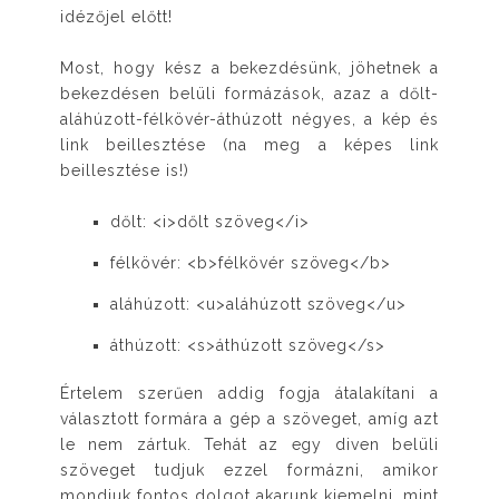
idézőjel előtt!
Most, hogy kész a bekezdésünk, jöhetnek a
bekezdésen belüli formázások, azaz a dőlt-
aláhúzott-félkövér-áthúzott négyes, a kép és
link beillesztése (na meg a képes link
beillesztése is!)
dőlt: <i>dőlt szöveg</i>
félkövér: <b>félkövér szöveg</b>
aláhúzott: <u>aláhúzott szöveg</u>
áthúzott: <s>áthúzott szöveg</s>
Értelem szerűen addig fogja átalakítani a
választott formára a gép a szöveget, amíg azt
le nem zártuk. Tehát az egy diven belüli
szöveget tudjuk ezzel formázni, amikor
mondjuk fontos dolgot akarunk kiemelni, mint