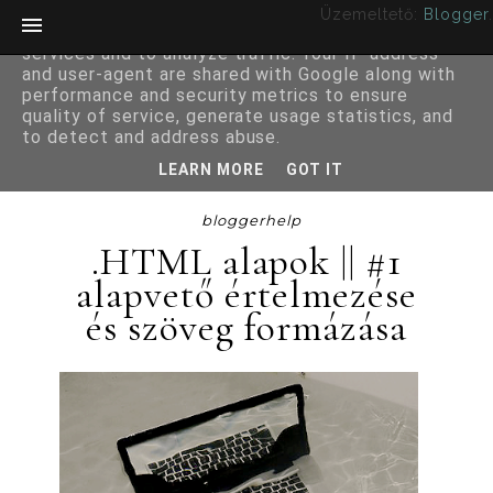
Üzemeltető:
Blogger
.
This site uses cookies from Google to deliver its
services and to analyze traffic. Your IP address
and user-agent are shared with Google along with
performance and security metrics to ensure
quality of service, generate usage statistics, and
to detect and address abuse.
LEARN MORE
GOT IT
bloggerhelp
.HTML alapok || #1
alapvető értelmezése
és szöveg formázása