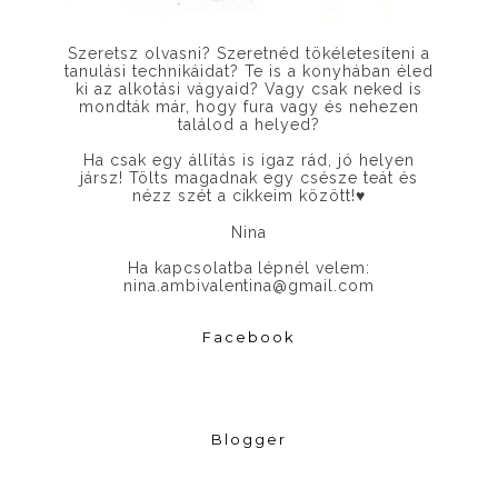
Szeretsz olvasni? Szeretnéd tökéletesíteni a
tanulási technikáidat? Te is a konyhában éled
ki az alkotási vágyaid? Vagy csak neked is
mondták már, hogy fura vagy és nehezen
találod a helyed?
Ha csak egy állítás is igaz rád, jó helyen
jársz! Tölts magadnak egy csésze teát és
nézz szét a cikkeim között!
♥
Nina
Ha kapcsolatba lépnél velem:
nina.ambivalentina@gmail.com
Facebook
Blogger